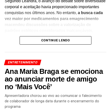
Segundo Leandra, o avanço do debate sobre diversidade
corporal e aceitação havia proporcionado importantes
conquistas nos últimos anos. No entanto,
a busca cada
vez maior por medicamentos para emagrecimento
reacendeu discussões sobre a valorização de
padrões estéticos considerados inalcançáveis
,
especialmente para as mulheres.
CONTINUE LENDO
A atriz destacou que a pressão para atender às
expectativas de aparência acompanha sua trajetória
profissional desde o início da carreira.
Ela defendeu a
ENTRETENIMENTO
importância de fortalecer o respeito às diferentes
Ana Maria Braga se emociona
formas de corpo e de combater cobranças estéticas
que afetam a autoestima e a saúde emocional
ao anunciar morte de amigo
.
no ‘Mais Você’
O tema tem gerado amplo debate no meio artístico e nas
redes sociais, especialmente diante da crescente procura
Apresentadora chorou ao vivo ao comunicar o falecimento
por medicamentos utilizados para perda de peso.
de colaborador de longa data durante o encerramento do
Especialistas apontam que o uso desses tratamentos
programa