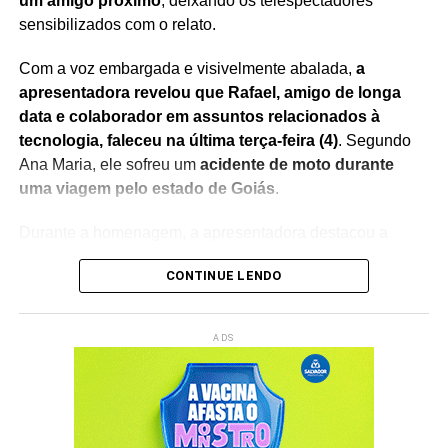
um amigo próximo
, deixando os telespectadores
sensibilizados com o relato.
Com a voz embargada e visivelmente abalada,
a
apresentadora revelou que Rafael, amigo de longa
data e colaborador em assuntos relacionados à
tecnologia, faleceu na última terça-feira (4)
. Segundo
Ana Maria, ele sofreu um
acidente de moto durante
uma viagem pelo estado de Goiás
.
Durante a homenagem, a apresentadora destacou a
amizade construída ao longo dos anos e lembrou da
CONTINUE LENDO
importante contribuição de Rafael nos projetos
desenvolvidos ao seu lado.
Sem conseguir conter a
emoção, Ana Maria Braga chorou ao vivo
, recebendo
ADS
manifestações de solidariedade do público nas redes
sociais.
O momento rapidamente repercutiu entre fãs e
internautas, que enviaram mensagens de apoio à