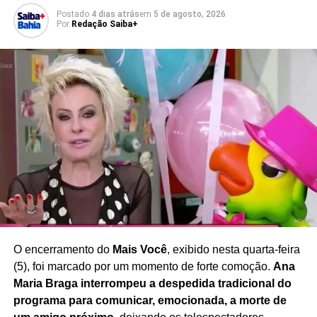
deve ocorrer apenas com
acompanhamento médico e
Postado
4 dias atrás
em
5 de agosto, 2026
indicação clínica
, evitando riscos à saúde e o uso
Por
Redação Saiba+
indiscriminado.
Com sua declaração,
Leandra Leal reforça a
necessidade de ampliar o debate sobre imagem
corporal, saúde e bem-estar
, defendendo uma
sociedade que valorize a diversidade e reduza a pressão
estética sobre mulheres de diferentes idades e perfis.
Redação Saiba+
O encerramento do
Mais Você
, exibido nesta quarta-feira
(5), foi marcado por um momento de forte comoção.
Ana
Maria Braga interrompeu a despedida tradicional do
programa para comunicar, emocionada, a morte de