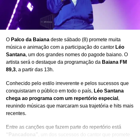
📅
Data:
27 de junho de 2025 (sexta-feira)
🕗
Horário:
20h00
📍
Local:
Teatro Sesc Casa do Comércio – Av. Tancredo
Neves, 1109, Salvador – BA
🎟️
Classificação livre
– Indicado para toda a família
O
Palco da Baiana
deste sábado (8) promete muita
Ingressos aqui
música e animação com a participação do cantor
Léo
Santana
, um dos grandes nomes do pagode baiano. O
artista será o destaque da programação da
Baiana FM
89,3
, a partir das 13h.
Conhecido pelo estilo irreverente e pelos sucessos que
Redação Saiba+
conquistaram o público em todo o país,
Léo Santana
chega ao programa com um repertório especial
,
reunindo músicas que marcaram sua trajetória e hits mais
recentes.
Entre as canções que fazem parte do repertório está
“Pancadona”
, um dos sucessos do cantor que promete