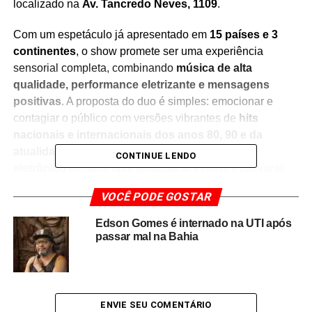
localizado na
Av. Tancredo Neves, 1109
.
Com um espetáculo já apresentado em
15 países e 3
continentes
, o show promete ser uma experiência
sensorial completa, combinando
música de alta
Uma publicação compartilhada por Overdriver Duo (@overdriveroficial)
qualidade, performance eletrizante e mensagens
positivas
. A proposta do duo é simples: emocionar e
contagiar o público com versões vibrantes de
hits
nacionais e internacionais dos anos 80, 90 e da
atualidade
, costurando estilos como
pop, rock e
CONTINUE LENDO
eletrônico
em uma apresentação acessível e cativante
para
todas as idades
.
VOCÊ PODE GOSTAR
Evandro e Fabi
, que se tornaram fenômeno global nas
Edson Gomes é internado na UTI após
redes sociais, acumulam
mais de 6 bilhões de
passar mal na Bahia
visualizações e 7 milhões de seguidores em 160
países
, consolidando sua marca como uma das
mais
influentes do cenário musical independente
. A dupla já
dividiu palco e estúdio com grandes nomes da música
ENVIE SEU COMENTÁRIO