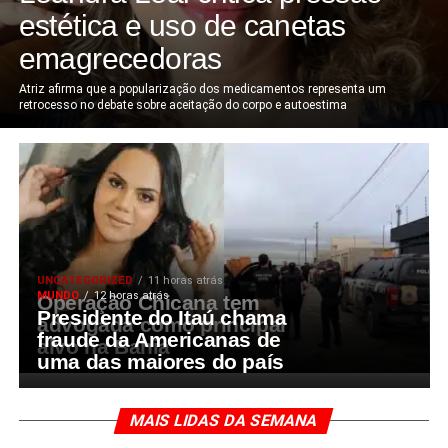
estética e uso de canetas
emagrecedoras
Atriz afirma que a popularização dos medicamentos representa um
retrocesso no debate sobre aceitação do corpo e autoestima
UNCATEGORIZED
11 horas atrás
MUNDO
12 horas atrás
Operação Chicana tem
Presidente do Itaú chama
advogada como principal
fraude da Americanas de
alvo na Bahia
uma das maiores do país
MAIS LIDAS DA SEMANA