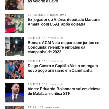
ao velório da avó
ESPORTES
11 meses atrás
Ex-jogador do Vitória, deputado Marcone
Amaral cobra SAF após goleada
POLÍTICA
12 meses atrás
Roma e ACM Neto reaparecem juntos em
Conquista; relembre embates da
campanha de 2022
POLÍTICA
12 meses atrás
Diego Castro e Capitão Alden entregam
novo poço artesiano em Carinhanha
POLÍTICA
12 meses atrás
Vídeo: Eduardo Bolsonaro sai em defesa
de Malafaia e critica STF
BAHIA
12 meses atrás