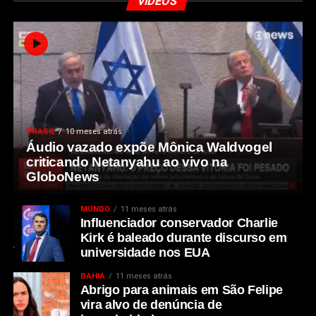
VIDEOS
BRASIL
10 meses atrás
Áudio vazado expõe Mônica Waldvogel
criticando Netanyahu ao vivo na
GloboNews
MUNDO
11 meses atrás
Influenciador conservador Charlie
Kirk é baleado durante discurso em
universidade nos EUA
BAHIA
11 meses atrás
Abrigo para animais em São Felipe
vira alvo de denúncia de