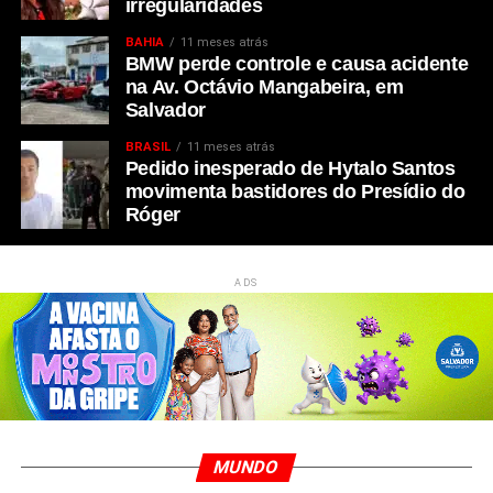
irregularidades
BAHIA
11 meses atrás
BMW perde controle e causa acidente
na Av. Octávio Mangabeira, em
Salvador
BRASIL
11 meses atrás
Pedido inesperado de Hytalo Santos
movimenta bastidores do Presídio do
Róger
ADS
MUNDO