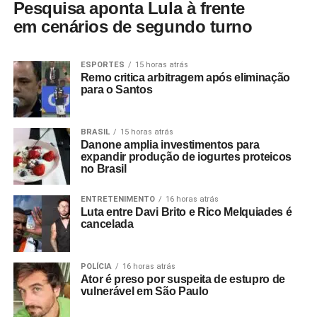
Pesquisa aponta Lula à frente
em cenários de segundo turno
ESPORTES
15 horas atrás
Remo critica arbitragem após eliminação
para o Santos
BRASIL
15 horas atrás
Danone amplia investimentos para
expandir produção de iogurtes proteicos
no Brasil
ENTRETENIMENTO
16 horas atrás
Luta entre Davi Brito e Rico Melquiades é
cancelada
POLÍCIA
16 horas atrás
Ator é preso por suspeita de estupro de
vulnerável em São Paulo