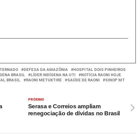
NTERNADO
DEFESA DA AMAZÔNIA
HOSPITAL DOIS PINHEIROS
ÍGENA BRASIL
LÍDER INDÍGENA NA UTI
NOTÍCIA RAONI HOJE
AL BRASIL
RAONI METUKTIRE
SAÚDE DE RAONI
SINOP MT
PRÓXIMO
a
Serasa e Correios ampliam
renegociação de dívidas no Brasil