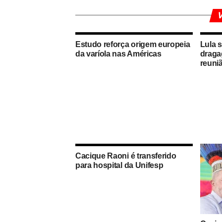
V
Estudo reforça origem europeia
Lula s
da varíola nas Américas
draga
reuni
Cacique Raoni é transferido
para hospital da Unifesp