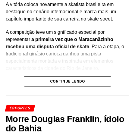
A vitória coloca novamente a skatista brasileira em
destaque no cenário internacional e marca mais um
capítulo importante de sua carreira no skate street.
A competição teve um significado especial por
representar
a primeira vez que o Maracanãzinho
recebeu uma disputa oficial de skate
. Para a etapa, o
tradicional ginásio carioca ganhou uma pista
especialmente montada e inspirada em elementos
característicos da cidade do Rio de Janeiro.
O SLS Rio Takeover correspondeu à
CONTINUE LENDO
terceira etapa da
temporada da SLS
, reunindo algumas das principais
atletas da modalidade em uma disputa que movimentou o
público no Maracanãzinho.
ESPORTES
Rayssa Leal se destacou ao longo da competição e
Morre Douglas Franklin, ídolo
garantiu o primeiro lugar, ampliando sua trajetória de
do Bahia
conquistas no skate street. A brasileira é uma das