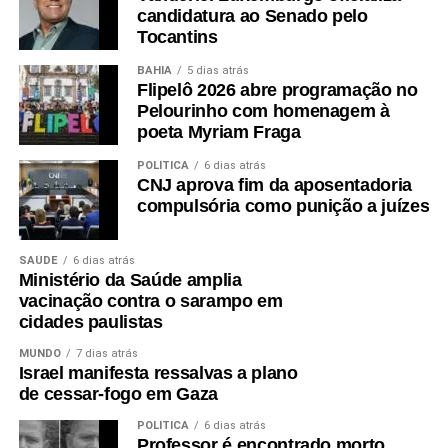
candidatura ao Senado pelo
Tocantins
BAHIA
5 dias atrás
Flipelô 2026 abre programação no
Pelourinho com homenagem à
poeta Myriam Fraga
POLÍTICA
6 dias atrás
CNJ aprova fim da aposentadoria
compulsória como punição a juízes
SAÚDE
6 dias atrás
Ministério da Saúde amplia
vacinação contra o sarampo em
cidades paulistas
MUNDO
7 dias atrás
Israel manifesta ressalvas a plano
de cessar-fogo em Gaza
POLÍTICA
6 dias atrás
Professor é encontrado morto