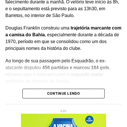
falecimento durante a manhã. O velório teve início às 8h,
e o sepultamento está previsto para as 13h30, em
Barretos, no interior de São Paulo.
Douglas Franklin construiu uma
trajetória marcante com
a camisa do Bahia
, especialmente durante a década de
1970, período em que se consolidou como um dos
principais nomes da história do clube.
Ao longo de sua passagem pelo Esquadrão, o ex-
atacante disputou
456 partidas e marcou 184 gols
,
números que o colocam como o
segundo maior
artilheiro da história do Bahia
.
O desempenho de Douglas ajudou a construir uma das
CONTINUE LENDO
fases mais vitoriosas do futebol baiano. O ex-jogador
integrou o elenco que participou de uma
sequência
ADS
histórica de conquistas estaduais
, deixando seu nome
marcado entre os grandes goleadores do clube.