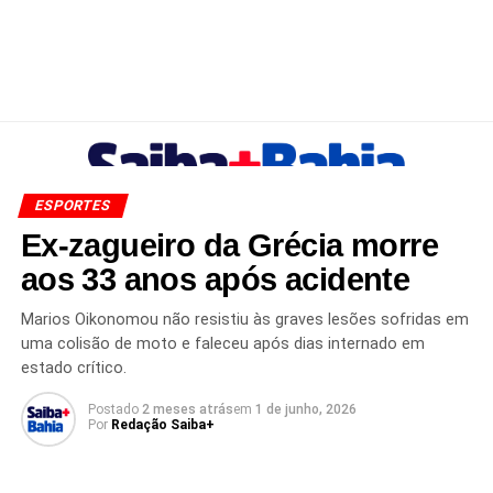
ESPORTES
Ex-zagueiro da Grécia morre
aos 33 anos após acidente
Marios Oikonomou não resistiu às graves lesões sofridas em
uma colisão de moto e faleceu após dias internado em
estado crítico.
Postado
2 meses atrás
em
1 de junho, 2026
Por
Redação Saiba+