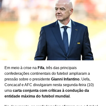
TÓPICOS RELACIONADOS
ACIDENTE DE MOTO
ACIDENTE NA GRÉCIA
AEK ATENAS
BOLOGNA
CARREIRA DE MARIOS OIKONOMOU
DEFENSOR GREGO
ESPORTES
EX-JOGADOR DE FUTEBOL
EX-ZAGUEIRO DA GRÉCIA
FUTEBOL EUROPEU
FUTEBOL INTERNACIONAL
JOGADOR GREGO
LESÃO CEREBRAL
LUTO NO FUTEBOL
MARIOS OIKONOMOU
MORTE DE MARIOS OIKONOMOU
NOTÍCIA DO FUTEBOL
SELEÇÃO DA GRÉCIA
Em meio à crise na
Fifa
, três das principais
TRAGÉDIA NO ESPORTE
confederações continentais do futebol ampliaram a
pressão sobre o presidente
Gianni Infantino
. Uefa,
PRÓXIMO
Vitória busca vantagem na final da Copa do
Concacaf e AFC divulgaram nesta segunda-feira (10)
Nordeste
uma
carta conjunta com críticas à condução da
entidade máxima do futebol mundial
.
NÃO PERCA
Galvão Bueno exalta atuação de João Fonseca