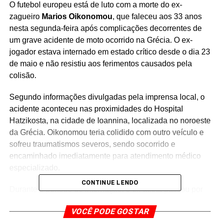
O futebol europeu está de luto com a morte do ex-
zagueiro
Marios Oikonomou
, que faleceu aos 33 anos
nesta segunda-feira após complicações decorrentes de
um grave acidente de moto ocorrido na Grécia. O ex-
jogador estava internado em estado crítico desde o dia 23
de maio e não resistiu aos ferimentos causados pela
colisão.
Segundo informações divulgadas pela imprensa local, o
acidente aconteceu nas proximidades do Hospital
Hatzikosta, na cidade de Ioannina, localizada no noroeste
da Grécia. Oikonomou teria colidido com outro veículo e
sofreu traumatismos severos, sendo socorrido e
encaminhado imediatamente para atendimento médico
especializado.
CONTINUE LENDO
Durante o período de internação, o ex-atleta passou por
procedimentos de alta complexidade para tentar conter os
VOCÊ PODE GOSTAR
danos causados pelo acidente.
Entre as intervenções