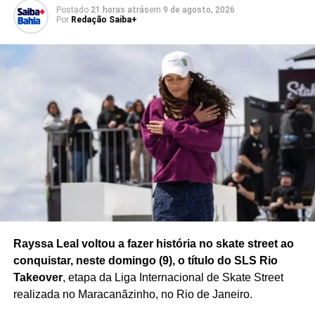
Postado
21 horas atrás
em
9 de agosto, 2026
respeitar os diferentes integrantes da comunidade
Por
Redação Saiba+
internacional do futebol.
A ofensiva ocorre em um cenário de questionamentos
sobre a gestão de Infantino e pode aumentar a pressão
política dentro da estrutura da Fifa.
O posicionamento conjunto das três confederações
também demonstra a preocupação de parte significativa
do futebol internacional com os rumos da entidade e abre
espaço para novos debates sobre a liderança da
organização.
Rayssa Leal voltou a fazer história no skate street ao
conquistar, neste domingo (9), o título do SLS Rio
Redação Saiba+
Takeover
, etapa da Liga Internacional de Skate Street
realizada no Maracanãzinho, no Rio de Janeiro.