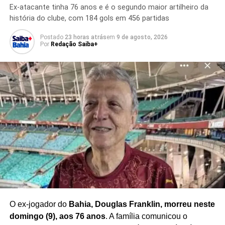
principais referências da modalidade e segue
Ex-atacante tinha 76 anos e é o segundo maior artilheiro da
acumulando resultados expressivos em competições
história do clube, com 184 gols em 456 partidas
internacionais.
Postado
23 horas atrás
em
9 de agosto, 2026
Por
Redação Saiba+
A realização da etapa em um dos espaços esportivos
mais tradicionais do Rio de Janeiro também representou
um momento importante para a modalidade, aproximando
o
skate street do público carioca
em um cenário inédito
para a competição.
Com o título no SLS Rio Takeover,
Rayssa Leal reforça
seu protagonismo no skate internacional
e celebra
mais uma conquista diante da torcida brasileira.
Redação Saiba+
O ex-jogador do
Bahia, Douglas Franklin, morreu neste
domingo (9), aos 76 anos
. A família comunicou o