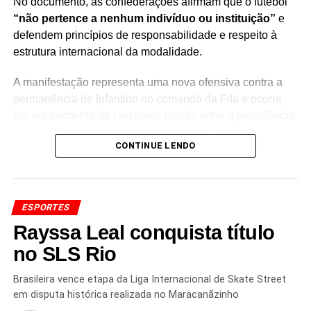
em Roland Garros
No documento, as confederações afirmam que o futebol
“não pertence a nenhum indivíduo ou instituição”
e
defendem princípios de responsabilidade e respeito à
estrutura internacional da modalidade.
A manifestação representa uma nova ofensiva contra a
permanência de Infantino no comando da Fifa e ocorre
em um momento de crescente tensão entre a presidência
da entidade e representantes do futebol internacional.
CONTINUE LENDO
A
Uefa, confederação que reúne as federações
europeias
, a Concacaf, responsável pelo futebol da
América do Norte, Central e Caribe, e a AFC, que
ESPORTES
representa as associações asiáticas, uniram seus
Rayssa Leal conquista título
posicionamentos em uma iniciativa conjunta.
no SLS Rio
A carta coloca em evidência o debate sobre a
governança do futebol mundial
e sobre os limites da
Brasileira vence etapa da Liga Internacional de Skate Street
atuação da presidência da Fifa. As entidades signatárias
em disputa histórica realizada no Maracanãzinho
reforçaram que decisões relacionadas ao esporte devem