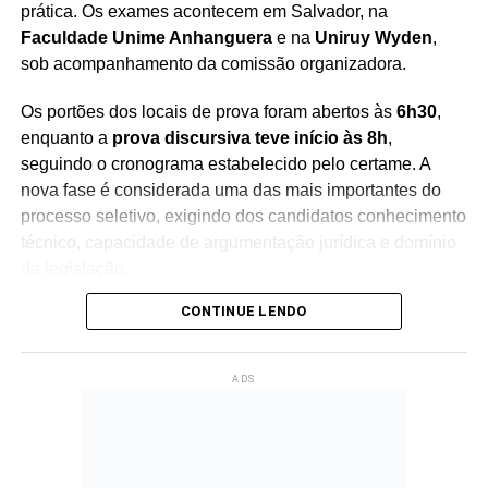
prática. Os exames acontecem em Salvador, na
Faculdade Unime Anhanguera
e na
Uniruy Wyden
,
sob acompanhamento da comissão organizadora.
Os portões dos locais de prova foram abertos às
6h30
,
enquanto a
prova discursiva teve início às 8h
,
seguindo o cronograma estabelecido pelo certame. A
nova fase é considerada uma das mais importantes do
processo seletivo, exigindo dos candidatos conhecimento
técnico, capacidade de argumentação jurídica e domínio
da legislação.
CONTINUE LENDO
A
Juíza Assessora Especial da Presidência I –
Magistrados (AEPI), Liana Teixeira Dumet
, que
coordena a comissão organizadora do concurso,
ADS
acompanha presencialmente a aplicação das provas.
Segundo a magistrada, o andamento do exame ocorre
dentro da normalidade e reflete o compromisso
institucional com o fortalecimento do Poder Judiciário