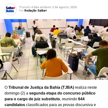
A chegada dos Supermercados BH a Macaúbas amplia a
Postado
4 dias atrás
em
2 de agosto, 2026
oferta de produtos para consumidores e empreendedores,
Por
Redação Saiba+
reunindo em um único espaço opções para compras em
grande volume e também para o abastecimento diário
das famílias.
A inauguração reforça o avanço da rede no Nordeste
e demonstra a aposta da empresa no potencial
econômico da Bahia
, estado que vem recebendo novos
investimentos do setor supermercadista nos últimos anos.
Redação Saiba+
O
Tribunal de Justiça da Bahia (TJBA)
realiza neste
domingo (2) a
segunda etapa do concurso público
para o cargo de juiz substituto
, reunindo
644
candidatos
classificados para as provas discursiva e