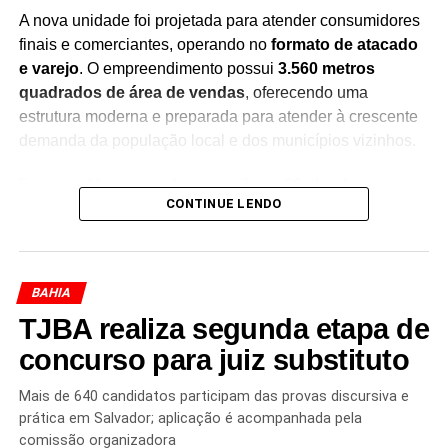
A nova unidade foi projetada para atender consumidores
finais e comerciantes, operando no
formato de atacado
e varejo
. O empreendimento possui
3.560 metros
quadrados de área de vendas
, oferecendo uma
estrutura moderna e preparada para atender à crescente
demanda da população local e dos municípios vizinhos.
Entre os diferenciais da loja estão os
20 checkouts
, que
CONTINUE LENDO
garantem maior agilidade no atendimento, além de um
estacionamento com
166 vagas
, proporcionando mais
conforto e comodidade aos clientes durante as compras.
BAHIA
Com a inauguração, a empresa chega à
15ª unidade na
TJBA realiza segunda etapa de
Bahia
, consolidando sua presença no mercado baiano e
reforçando os investimentos em cidades do interior. A
concurso para juiz substituto
expansão também contribui para o fortalecimento da
economia regional, impulsionando o comércio e
Mais de 640 candidatos participam das provas discursiva e
prática em Salvador; aplicação é acompanhada pela
ampliando as oportunidades de emprego e renda.
comissão organizadora