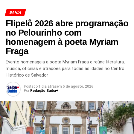
BAHIA
Flipelô 2026 abre programação
TÓPICOS RELACIONADOS
ABANDONO DE CEMITÉRIO
no Pelourinho com
BAHIA
CAIXÕES A CÉU ABERTO
CEMITÉRIO MUNICIPAL DE PLATAFORMA
homenagem à poeta Myriam
CEMITÉRIO PÚBLICO
DENÚNCIA DE MORADORES
Fraga
DESCARTE IRREGULAR DE CAIXÕES
MANUTENÇÃO DE CEMITÉRIO
PLATAFORMA
RUA DAVID FERREIRA
SALVADOR
SAÚDE PÚBLICA
Evento homenageia a poeta Myriam Fraga e reúne literatura,
SUBÚRBIO DE SALVADOR
SUBÚRBIO FERROVIÁRIO
música, oficinas e atrações para todas as idades no Centro
Histórico de Salvador
PRÓXIMO
Antiga sede dos Correios na Pituba é vendida por
Postado
1 dia atrás
em
5 de agosto, 2026
menos de 40% do valor inicial
Por
Redação Saiba+
NÃO PERCA
Passe livre para rodoviários avança na Bahia