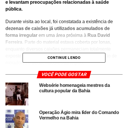
e levantam preocupações relacionadas à saúde
pública.
Durante visita ao local, foi constatada a existência de
dezenas de caixões já utilizados acumulados de
forma irregular
em uma área próxima à
Rua David
Ferreira
. Parte do material estava coberta por lonas,
enquanto diversos caixões permaneciam totalmente
expostos ao tempo, situação que chamou a atenção de
CONTINUE LENDO
moradores e frequentadores da região.
VOCÊ PODE GOSTAR
Além do descarte considerado inadequado, os relatos
também destacam
a falta de limpeza, conservação e
Websérie homenageia mestres da
manutenção geral do cemitério
, cenário que tem
cultura popular da Bahia
motivado pedidos por providências dos órgãos
responsáveis pela administração do espaço público.
Operação Ágio mira líder do Comando
Moradores afirmam que a situação se arrasta há algum
Vermelho na Bahia
tempo e defendem uma intervenção urgente para garantir