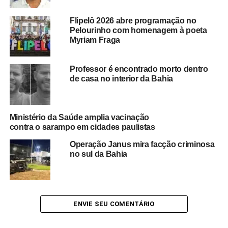
melhores condições de funcionamento do cemitério.
A
principal preocupação é que o acúmulo de materiais e
Flipelô 2026 abre programação no
o estado de abandono possam representar riscos
Pelourinho com homenagem à poeta
sanitários e comprometer o respeito devido às
Myriam Fraga
famílias que utilizam o local.
Professor é encontrado morto dentro
O caso amplia o debate sobre a necessidade de
de casa no interior da Bahia
investimentos na manutenção dos cemitérios públicos de
Salvador e na adoção de medidas que assegurem o
descarte adequado de materiais funerários, preservando
Ministério da Saúde amplia vacinação
tanto a saúde da população quanto a dignidade dos
contra o sarampo em cidades paulistas
espaços destinados às despedidas de entes queridos.
Operação Janus mira facção criminosa
no sul da Bahia
Redação Saiba+
ENVIE SEU COMENTÁRIO