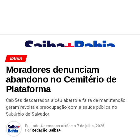
BAHIA
Moradores denunciam
abandono no Cemitério de
Plataforma
Caixões descartados a céu aberto e falta de manutenção
geram revolta e preocupação com a saúde pública no
Subúrbio de Salvador
Postado
4 semanas atrás
em
7 de julho, 2026
Por
Redação Saiba+