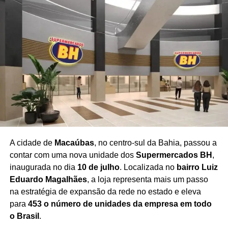
como um importante impulsionador do turismo
cultural em Salvador
, promovendo o Centro Histórico
como referência nacional em arte, literatura e patrimônio.
Com uma programação ampla e acessível, a festa
reafirma seu compromisso com a democratização da
cultura, incentivando o surgimento de novos escritores,
ampliando o acesso aos livros e fortalecendo o mercado
editorial brasileiro.
A expectativa é de que milhares de
pessoas participem da celebração ao longo dos cinco
dias de evento
, consolidando a Flipelô como um dos
principais festivais literários do país.
A cidade de
Macaúbas
, no centro-sul da Bahia, passou a
contar com uma nova unidade dos
Supermercados BH
,
inaugurada no dia
10 de julho
. Localizada no
bairro Luiz
Eduardo Magalhães
, a loja representa mais um passo
Redação Saiba+
na estratégia de expansão da rede no estado e eleva
para
453 o número de unidades da empresa em todo
o Brasil
.