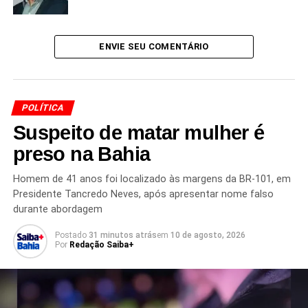
ENVIE SEU COMENTÁRIO
TÓPICOS RELACIONADOS
ALEXANDRE PADILHA
ARTHUR CHIORO
BANCO DOS BRICS
DILMA ROUSSEFF
GOVERNO AMERICANO
JAIR BOLSONARO
MAIS MÉDICOS
OPOSIÇÃO AO PT
POLÍTICA BRASILEIRA
POLÍTICA
PROGRAMA MAIS MÉDICOS
SANÇÕES EUA
SANÇÕES GRADUAIS
Suspeito de matar mulher é
preso na Bahia
PRÓXIMO
Governo Lula é acusado de “contabilidade
criativa” em pacote fora da meta fiscal
Homem de 41 anos foi localizado às margens da BR-101, em
Presidente Tancredo Neves, após apresentar nome falso
NÃO PERCA
durante abordagem
Defesa de Bolsonaro fala em “massacre” e pede
julgamento imparcial no STF
Postado
31 minutos atrás
em
10 de agosto, 2026
Por
Redação Saiba+