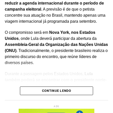
reduzir a agenda internacional durante o período de
campanha eleitoral
. A previsão é de que o petista
concentre sua atuação no Brasil, mantendo apenas uma
viagem internacional já programada para setembro.
O compromisso será em
Nova York, nos Estados
Unidos
, onde Lula deverá participar da abertura da
Assembleia-Geral da Organização das Nações Unidas
(ONU)
. Tradicionalmente, o presidente brasileiro realiza o
primeiro discurso do encontro, que reúne líderes de
diversos países.
Durante a passagem pelos Estados Unidos,
Lula
também poderá se encontrar com o presidente norte-
americano Donald Trump
. Um eventual encontro entre
CONTINUE LENDO
os dois chefes de Estado poderá abrir espaço para
discussões sobre temas de interesse bilateral e questões
da agenda internacional.
ADS