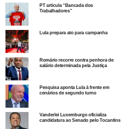
estrangeiros, em especial cubanos, foram contratados
PT articula “Bancada dos
sem revalidação de diplomas e com
retenção de parte
Trabalhadores”
de seus salários pelo regime cubano
. Para opositores,
o programa funcionou como um
mecanismo de
financiamento indireto a ditaduras
e violou direitos
Lula prepara ato para campanha
trabalhistas dos profissionais estrangeiros.
Enquanto isso, aliados de Bolsonaro avaliam que o
endurecimento das sanções pode fortalecer o discurso
Romário recorre contra penhora de
contra políticas públicas implementadas durante os
salário determinada pela Justiça
governos petistas e abrir caminho para novas
investigações internacionais.
Pesquisa aponta Lula à frente em
cenários de segundo turno
Redação Saiba+
Vanderlei Luxemburgo oficializa
candidatura ao Senado pelo Tocantins