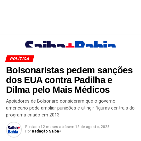
POLÍTICA
Bolsonaristas pedem sanções
dos EUA contra Padilha e
Dilma pelo Mais Médicos
Apoiadores de Bolsonaro consideram que o governo
americano pode ampliar punições e atingir figuras centrais do
programa criado em 2013
Postado
12 meses atrás
em
13 de agosto, 2025
Por
Redação Saiba+