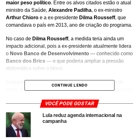
maior peso político
. Entre os alvos citados estão o atual
ministro da Saúde,
Alexandre Padilha
, o ex-ministro
Arthur Chioro
e a ex-presidente
Dilma Rousseff
, que
comandava o país em 2013, ano de criação do programa.
No caso de
Dilma Rousseff
, a medida teria ainda um
impacto adicional, pois a ex-presidente atualmente lidera
o
Novo Banco de Desenvolvimento
— conhecido como
Banco dos Brics
— o que poderia ampliar a pressão
diplomática sobre o bloco.
Segundo pessoas que acompanharam o processo de
CONTINUE LENDO
perto, a expectativa é que a Casa Branca esteja adotando
uma
estratégia de sanções graduais
, deixando
VOCÊ PODE GOSTAR
possíveis investigações e punições contra os chamados
“peixes grandes”
para uma fase posterior.
Lula reduz agenda internacional na
campanha
O
Mais Médicos
foi alvo de críticas desde sua
implementação, principalmente pela forma como médicos