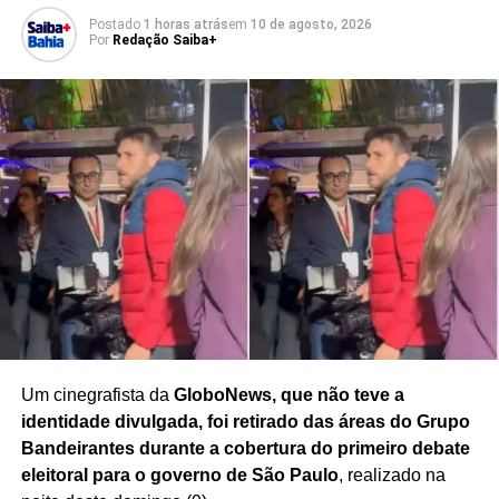
e permanece à disposição da Justiça. As circunstâncias
Postado
1 horas atrás
em
10 de agosto, 2026
da prisão e os detalhes da investigação deverão ser
Por
Redação Saiba+
esclarecidos no decorrer do processo.
Redação Saiba+
Um cinegrafista da
GloboNews, que não teve a
identidade divulgada, foi retirado das áreas do Grupo
Bandeirantes durante a cobertura do primeiro debate
eleitoral para o governo de São Paulo
, realizado na