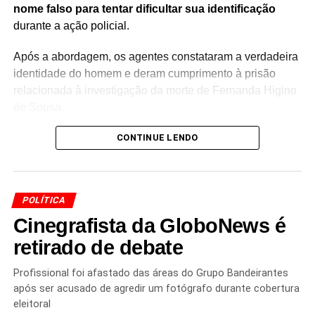
nome falso para tentar dificultar sua identificação
durante a ação policial.
Após a abordagem, os agentes constataram a verdadeira
identidade do homem e deram cumprimento à prisão
relacionada à investigação da morte de Fernanda Higino
de Sousa.
O caso segue sob investigação das autoridades, que
CONTINUE LENDO
deverão apurar as circunstâncias do crime e reunir
elementos para esclarecer a participação do suspeito na
morte da mulher.
POLÍTICA
A localização do investigado às margens da
BR-101
Cinegrafista da GloboNews é
representa mais uma etapa das diligências realizadas
retirado de debate
pelas forças de segurança para localizar suspeitos de
crimes na região.
Profissional foi afastado das áreas do Grupo Bandeirantes
após ser acusado de agredir um fotógrafo durante cobertura
O homem foi encaminhado para os procedimentos legais
eleitoral