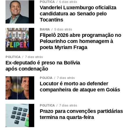
POLÍTICA
6 dias atrás
Vanderlei Luxemburgo oficializa
candidatura ao Senado pelo
Tocantins
BAHIA
5 dias atrás
Flipelô 2026 abre programação no
Pelourinho com homenagem à
poeta Myriam Fraga
POLÍTICA
7 dias atrás
Ex-deputado é preso na Bolívia
após condenação
POLÍCIA
7 dias atrás
Locutor é morto ao defender
companheira de ataque em Goiás
POLÍTICA
7 dias atrás
Prazo para convenções partidárias
termina na quarta-feira