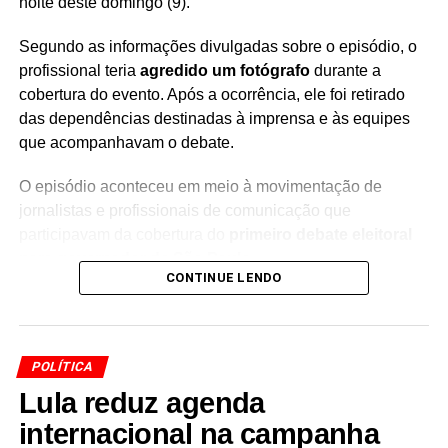
noite deste domingo (9).
Segundo as informações divulgadas sobre o episódio, o
profissional teria
agredido um fotógrafo
durante a
cobertura do evento. Após a ocorrência, ele foi retirado
das dependências destinadas à imprensa e às equipes
que acompanhavam o debate.
O episódio aconteceu em meio à movimentação de
jornalistas e profissionais de comunicação que
participavam da cobertura do
primeiro debate eleitoral
para governador de São Paulo
.
CONTINUE LENDO
A situação chamou atenção durante o evento, que reuniu
candidatos e equipes de diferentes veículos de
comunicação para acompanhar a disputa pelo governo
POLÍTICA
paulista.
Lula reduz agenda
O profissional envolvido não teve o nome divulgado nas
internacional na campanha
informações disponíveis sobre o caso. Também não