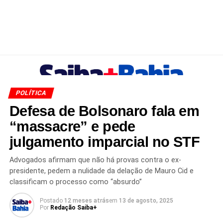
POLÍTICA
Defesa de Bolsonaro fala em
“massacre” e pede
julgamento imparcial no STF
Advogados afirmam que não há provas contra o ex-
presidente, pedem a nulidade da delação de Mauro Cid e
classificam o processo como “absurdo”
Postado
12 meses atrás
em
13 de agosto, 2025
Por
Redação Saiba+