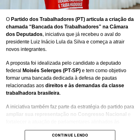
Redação Saiba+
O
Partido dos Trabalhadores (PT) articula a criação da
chamada “Bancada dos Trabalhadores” na Câmara
dos Deputados
, iniciativa que já recebeu o aval do
presidente Luiz Inácio Lula da Silva e começa a atrair
novos integrantes.
A proposta foi idealizada pelo candidato a deputado
federal
Moisés Selerges (PT-SP)
e tem como objetivo
formar uma bancada dedicada à defesa de pautas
relacionadas aos
direitos e às demandas da classe
trabalhadora brasileira
.
A iniciativa também faz parte da estratégia do partido para
ampliar sua representação no Congresso Nacional
e
fortalecer a atuação de parlamentares alinhados às
pautas trabalhistas.
CONTINUE LENDO