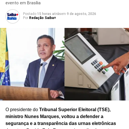
evento em Brasília
Postado
15 horas atrás
em
9 de agosto, 2026
Por
Redação Saiba+
TÓPICOS RELACIONADOS
8 DE JANEIRO
ALEXANDRE DE MORAES
CRIMES BOLSONARO
DEFESA BOLSONARO STF
DELAÇÃO MAURO CID
GOLPE DE ESTADO
JAIR BOLSONARO
JULGAMENTO BOLSONARO
NÚCLEO CRUCIAL STF
PLANO GOLPISTA
POLÍTICA BRASILEIRA
STF
PRÓXIMO
Bolsonaristas pedem sanções dos EUA contra
Padilha e Dilma pelo Mais Médicos
NÃO PERCA
Jerônimo Rodrigues propõe reajuste salarial para
mais de 43 mil servidores da Bahia
O presidente do
Tribunal Superior Eleitoral (TSE),
ministro Nunes Marques, voltou a defender a
segurança e a transparência das urnas eletrônicas