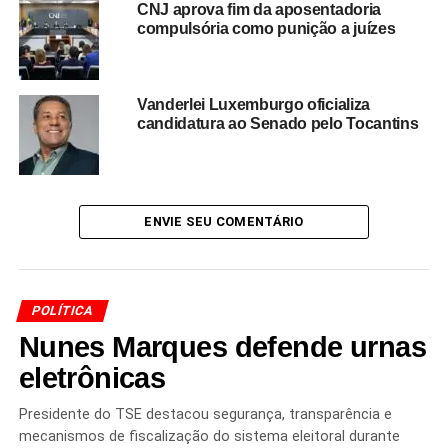
CNJ aprova fim da aposentadoria
pedindo absolvição. Bolsonaro é acusado de cinco
compulsória como punição a juízes
crimes —
organização criminosa, abolição violenta do
Estado Democrático de Direito, golpe de Estado,
dano qualificado e deterioração de patrimônio
Vanderlei Luxemburgo oficializa
tombado
— que somados podem chegar a
43 anos de
candidatura ao Senado pelo Tocantins
prisão
em caso de condenação máxima.
Agora, o ministro
Alexandre de Moraes
deverá elaborar
o relatório do caso e encaminhar para julgamento na
ENVIE SEU COMENTÁRIO
Primeira Turma do STF
, presidida pelo ministro
Cristiano Zanin
.
POLÍTICA
Nunes Marques defende urnas
Redação Saiba+
eletrônicas
Presidente do TSE destacou segurança, transparência e
mecanismos de fiscalização do sistema eleitoral durante