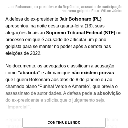
Jair Bolsonaro, ex-presidente da República, acusado de participação
na trama golpista Foto: Wilton Júnior
A defesa do ex-presidente
Jair Bolsonaro (PL)
apresentou, na noite desta quarta-feira (13), suas
alegações finais ao
Supremo Tribunal Federal (STF)
no
processo em que é acusado de articular um plano
golpista para se manter no poder após a derrota nas
eleições de 2022.
No documento, os advogados classificam a acusação
como
“absurda”
e afirmam que
não existem provas
que liguem Bolsonaro aos atos de 8 de janeiro ou ao
chamado plano “Punhal Verde e Amarelo”, que previa o
assassinato de autoridades. A defesa pede
a absolvição
do ex-presidente e solicita que o julgamento seja
“imparcial”
.
Segundo os defensores, Bolsonaro estaria sofrendo um
CONTINUE LENDO
“massacre”
da imprensa, sendo tratado como culpado