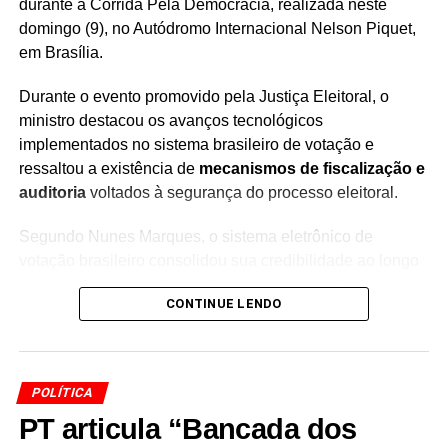
durante a Corrida Pela Democracia, realizada neste
domingo (9), no Autódromo Internacional Nelson Piquet,
em Brasília.
Durante o evento promovido pela Justiça Eleitoral, o
ministro destacou os avanços tecnológicos
implementados no sistema brasileiro de votação e
ressaltou a existência de
mecanismos de fiscalização e
auditoria
voltados à segurança do processo eleitoral.
Segundo Nunes Marques, o sistema eletrônico de
votação brasileiro consolidou sua credibilidade ao longo
dos anos por meio do aperfeiçoamento tecnológico e de
CONTINUE LENDO
procedimentos destinados a garantir a confiabilidade das
eleições.
O presidente do TSE também afirmou que
a segurança e
POLÍTICA
a transparência do processo eleitoral são
PT articula “Bancada dos
fundamentais para preservar a participação dos