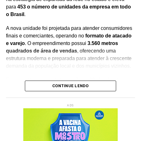
para
453 o número de unidades da empresa em todo
o Brasil
.
A nova unidade foi projetada para atender consumidores
finais e comerciantes, operando no
formato de atacado
e varejo
. O empreendimento possui
3.560 metros
quadrados de área de vendas
, oferecendo uma
estrutura moderna e preparada para atender à crescente
demanda da população local e dos municípios vizinhos.
Entre os diferenciais da loja estão os
20 checkouts
, que
CONTINUE LENDO
garantem maior agilidade no atendimento, além de um
estacionamento com
166 vagas
, proporcionando mais
conforto e comodidade aos clientes durante as compras.
ADS
Com a inauguração, a empresa chega à
15ª unidade na
Bahia
, consolidando sua presença no mercado baiano e
reforçando os investimentos em cidades do interior. A
expansão também contribui para o fortalecimento da