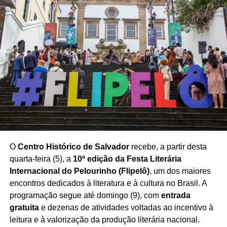
espaço nas relações entre corretores, empresas e
consumidores.
O seminário também destacou a importância da
capacitação profissional para acompanhar as novas
demandas do mercado e utilizar a tecnologia como aliada
na construção de estratégias mais eficientes de
negociação e atendimento.
Com a realização do encontro,
Salvador se consolida
como espaço de debate sobre inovação e tendências
para o mercado imobiliário baiano
, aproximando
O
Centro Histórico de Salvador
recebe, a partir desta
profissionais e empresas em torno dos desafios e
quarta-feira (5), a
10ª edição da Festa Literária
oportunidades trazidos pela transformação digital.
Internacional do Pelourinho (Flipelô)
, um dos maiores
encontros dedicados à literatura e à cultura no Brasil. A
programação segue até domingo (9), com
entrada
gratuita
e dezenas de atividades voltadas ao incentivo à
leitura e à valorização da produção literária nacional.
Redação Saiba+