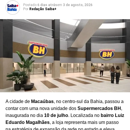
economia local ao atrair visitantes para o Pelourinho,
Postado
6 dias atrás
em
3 de agosto, 2026
beneficiando hotéis, restaurantes, bares, lojas e
Por
Redação Saiba+
empreendedores da região.
O festival se consolida
como um importante impulsionador do turismo
cultural em Salvador
, promovendo o Centro Histórico
como referência nacional em arte, literatura e patrimônio.
Com uma programação ampla e acessível, a festa
reafirma seu compromisso com a democratização da
cultura, incentivando o surgimento de novos escritores,
ampliando o acesso aos livros e fortalecendo o mercado
editorial brasileiro.
A expectativa é de que milhares de
pessoas participem da celebração ao longo dos cinco
dias de evento
, consolidando a Flipelô como um dos
principais festivais literários do país.
A cidade de
Macaúbas
, no centro-sul da Bahia, passou a
contar com uma nova unidade dos
Supermercados BH
,
inaugurada no dia
10 de julho
. Localizada no
bairro Luiz
Eduardo Magalhães
, a loja representa mais um passo
Redação Saiba+
na estratégia de expansão da rede no estado e eleva