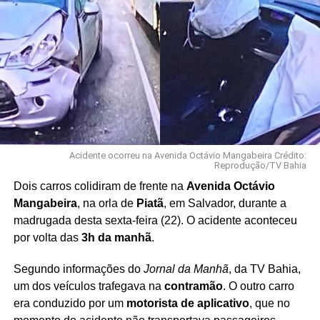
Acidente ocorreu na Avenida Octávio Mangabeira Crédito:
Reprodução/TV Bahia
Dois carros colidiram de frente na
Avenida Octávio
Mangabeira
, na orla de
Piatã
, em Salvador, durante a
madrugada desta sexta-feira (22). O acidente aconteceu
por volta das
3h da manhã
.
Segundo informações do
Jornal da Manhã
, da TV Bahia,
um dos veículos trafegava na
contramão
. O outro carro
era conduzido por um
motorista de aplicativo
, que no