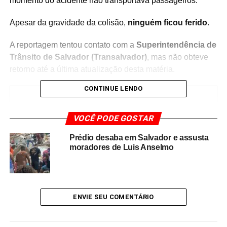
momento do acidente não transportava passageiros.
Apesar da gravidade da colisão,
ninguém ficou ferido
.
A reportagem tentou contato com a
Superintendência de
Trânsito de Salvador (Transalvador)
, mas não obteve
retorno até a última atualização desta matéria.
CONTINUE LENDO
VOCÊ PODE GOSTAR
Redação Saiba+
Prédio desaba em Salvador e assusta
moradores de Luis Anselmo
ENVIE SEU COMENTÁRIO
TÓPICOS RELACIONADOS
ACIDENTE EM SALVADOR
AVENIDA OCTÁVIO MANGABEIRA ACIDENTE.