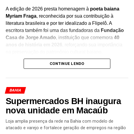
A edição de 2026 presta homenagem à
poeta baiana
Myriam Fraga
, reconhecida por sua contribuição à
literatura brasileira e por ter idealizado a Flipelô. A
escritora também foi uma das fundadoras da
Fundação
Casa de Jorge Amado
, instituição que comemora
40
anos de história em 2026
, reforçando sua importância
na preservação do patrimônio cultural baiano.
CONTINUE LENDO
Durante os cinco dias de evento, moradores e turistas
poderão participar de uma programação diversificada,
que inclui
mesas de debates, bate-papos com
escritores, lançamentos de livros, oficinas, saraus,
BAHIA
contações de histórias, exposições, apresentações
Supermercados BH inaugura
musicais e atividades especiais para crianças e
jovens
nova unidade em Macaúb
. A iniciativa busca aproximar o público da
literatura e estimular a formação de novos leitores.
Loja amplia presença da rede na Bahia com modelo de
atacado e varejo e fortalece geração de empregos na região
Além do impacto cultural, a Flipelô também fortalece a