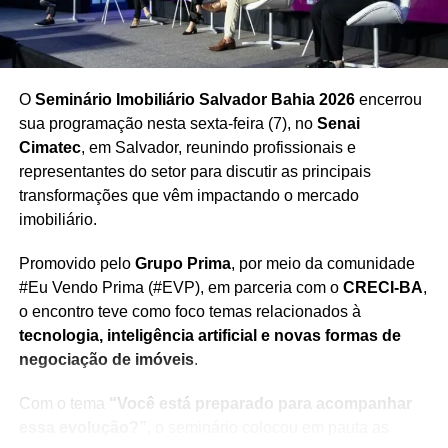
O
Seminário Imobiliário Salvador Bahia 2026
encerrou
sua programação nesta sexta-feira (7), no
Senai
Cimatec
, em Salvador, reunindo profissionais e
representantes do setor para discutir as principais
transformações que vêm impactando o mercado
imobiliário.
Promovido pelo
Grupo Prima
, por meio da comunidade
#Eu Vendo Prima (#EVP), em parceria com o
CRECI-BA
,
o encontro teve como foco temas relacionados à
tecnologia, inteligência artificial e novas formas de
negociação de imóveis
.
Com o tema
“Você está preparado para acompanhar
essa evolução?”
, o seminário colocou em pauta as