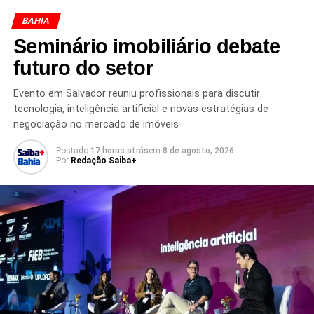
CARROS BATEM NA ORLA
COLISÃO PIATÃ
MOTORISTA DE APLICATIVO SALVADOR
BAHIA
Seminário imobiliário debate
PRÓXIMO
Projeto Axé abre inscrições para cursos gratuitos
futuro do setor
de arteducação em Salvador
NÃO PERCA
Evento em Salvador reuniu profissionais para discutir
Teleférico do Subúrbio terá ligação com VLT em
tecnologia, inteligência artificial e novas estratégias de
Salvador
negociação no mercado de imóveis
Postado
17 horas atrás
em
8 de agosto, 2026
Por
Redação Saiba+