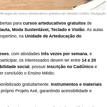
140 vagas em Cursos Arteducativos gratuitos em Salvador Crédito: Divulgação
abertas para
cursos arteducativos gratuitos
de
lauta, Moda Sustentável, Teclado e Violão
. As aulas
espertino, na
Unidade de Arteducação do
eses
, com atividades
três vezes por semana
, e
participar, os interessados devem ter entre
14 e 20
bilidade social
, possuir
inscrição no CadÚnico
e
er concluído o Ensino Médio.
onibilizado gratuitamente.
Instrumentos e materiais
próprio Projeto Axé, garantindo acessibilidade e