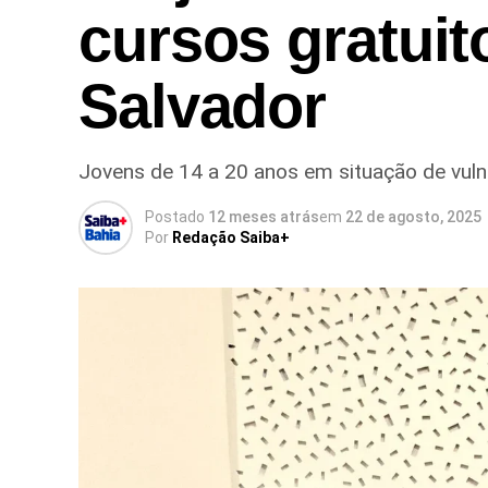
cursos gratui
Salvador
Jovens de 14 a 20 anos em situação de vuln
Postado
12 meses atrás
em
22 de agosto, 2025
Por
Redação Saiba+