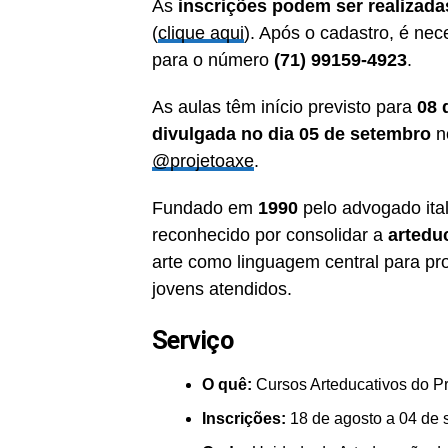
As
inscrições podem ser realizada
(
clique aqui
). Após o cadastro, é ne
para o número
(71) 99159-4923
.
As aulas têm início previsto para
08 
divulgada no dia 05 de setembro
no
@projetoaxe
.
Fundado em
1990
pelo advogado ita
reconhecido por consolidar a
artedu
arte como linguagem central para p
jovens atendidos.
Serviço
O quê:
Cursos Arteducativos do Pr
Inscrições:
18 de agosto a 04 de 