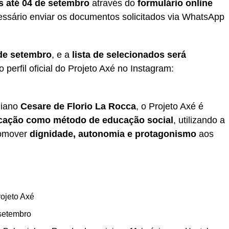
s até 04 de setembro
através do
formulário online
cessário enviar os documentos solicitados via WhatsApp
de setembro
, e a
lista de selecionados será
 perfil oficial do Projeto Axé no Instagram:
liano
Cesare de Florio La Rocca
, o Projeto Axé é
cação como método de educação social
, utilizando a
romover
dignidade, autonomia e protagonismo
aos
ojeto Axé
setembro