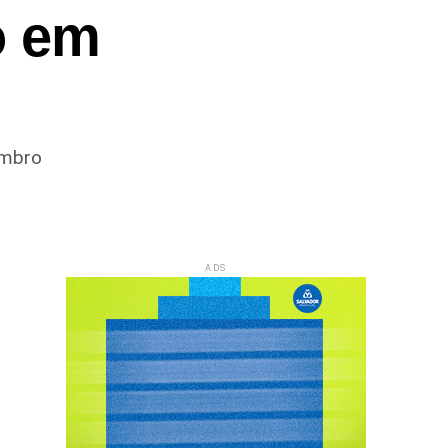
o em
embro
ADS