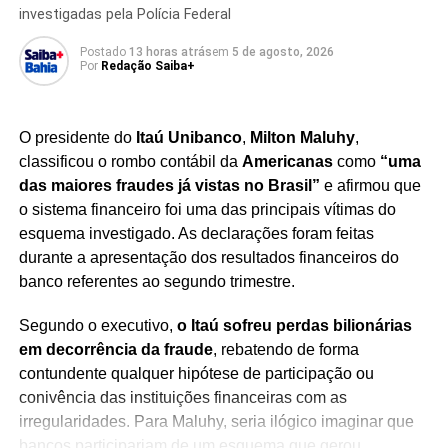
investigadas pela Polícia Federal
Postado
13 horas atrás
em
5 de agosto, 2026
Por
Redação Saiba+
TÓPICOS RELACIONADOS
ACORDO DIPLOMÁTICO TRUMP
O presidente do
Itaú Unibanco
,
Milton Maluhy
,
BILHETE ESTRATÉGICO
CESSAR-FOGO ISRAEL HAMAS
classificou o rombo contábil da
Americanas
como
“uma
DIPLOMACIA DE BASTIDORES
DIPLOMACIA MODERNA
das maiores fraudes já vistas no Brasil”
e afirmou que
ESTRATÉGIA DE MÍDIA DIPLOMÁTICA
NEGOCIAÇÃO POLÍTICA.
PAZ NO ORIENTE MÉDIO
o sistema financeiro foi uma das principais vítimas do
RUBIO BILHETE A TRUMP
TRUMP ANÚNCIO PAZ
esquema investigado. As declarações foram feitas
durante a apresentação dos resultados financeiros do
PRÓXIMO
Hamas liberta últimos reféns israelenses após
banco referentes ao segundo trimestre.
738 dias de cativeiro
Segundo o executivo,
o Itaú sofreu perdas bilionárias
NÃO PERCA
Israel e Hamas fecham acordo para cessar-fogo e
em decorrência da fraude
, rebatendo de forma
troca de reféns
contundente qualquer hipótese de participação ou
conivência das instituições financeiras com as
irregularidades. Para Maluhy, seria ilógico imaginar que
bancos participariam de um esquema que gerou