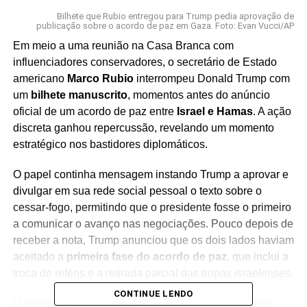
Bilhete que Rubio entregou para Trump pedia aprovação de
publicação sobre o acordo de paz em Gaza. Foto: Evan Vucci/AP
Em meio a uma reunião na Casa Branca com
influenciadores conservadores, o secretário de Estado
americano
Marco Rubio
interrompeu Donald Trump com
um
bilhete manuscrito
, momentos antes do anúncio
oficial de um acordo de paz entre
Israel e Hamas
. A ação
discreta ganhou repercussão, revelando um momento
estratégico nos bastidores diplomáticos.
O papel continha mensagem instando Trump a aprovar e
divulgar em sua rede social pessoal o texto sobre o
cessar-fogo, permitindo que o presidente fosse o primeiro
a comunicar o avanço nas negociações. Pouco depois de
receber a nota, Trump anunciou que os dois lados haviam
aceitado a
primeira fase do acordo de paz
, que inclui a
troca de reféns e a retirada parcial das tropas israelenses.
CONTINUE LENDO
O episódio simboliza o
papel direto de Rubio como