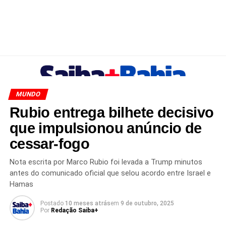
MUNDO
Rubio entrega bilhete decisivo
que impulsionou anúncio de
cessar-fogo
Nota escrita por Marco Rubio foi levada a Trump minutos
antes do comunicado oficial que selou acordo entre Israel e
Hamas
Postado
10 meses atrás
em
9 de outubro, 2025
Por
Redação Saiba+