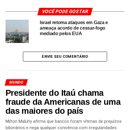
articulador político-diplomático
da estratégia de paz
VOCÊ PODE GOSTAR
dos EUA. Ao antecipar o anúncio nas redes sociais,
Trump e sua equipe ganharam visibilidade e controle
Israel retoma ataques em Gaza e
narrativo sobre o momento.
ameaça acordo de cessar-fogo
mediado pelos EUA
Esse momento evidencia como, na diplomacia
contemporânea,
gestos discretos e comunicações
expressas em bilhetes ou sussurros
podem ter
ENVIE SEU COMENTÁRIO
impactos decisivos — tanto quanto declarações públicas
ou sondagens oficiais. Mais do que um gesto simbólico, a
entrega do bilhete foi peça central para sincronizar
diplomacia, mídia e narrativa política no momento do
MUNDO
anúncio.
Presidente do Itaú chama
fraude da Americanas de uma
das maiores do país
Redação Saiba+
Milton Maluhy afirma que bancos foram vítimas de prejuízos
bilionários e nega qualquer conivência com irregularidades