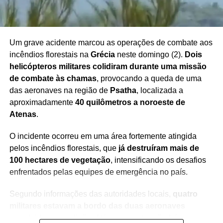
redução da violência e para a estabilidade na região.
Um grave acidente marcou as operações de combate aos
incêndios florestais na
Grécia
neste domingo (2).
Dois
Redação Saiba+
helicópteros militares colidiram durante uma missão
de combate às chamas
, provocando a queda de uma
das aeronaves na região de
Psatha
, localizada a
aproximadamente
40 quilômetros a noroeste de
Atenas
.
O incidente ocorreu em uma área fortemente atingida
pelos incêndios florestais, que
já destruíram mais de
100 hectares de vegetação
, intensificando os desafios
enfrentados pelas equipes de emergência no país.
Segundo informações das autoridades locais,
quatro
militares estavam a bordo das duas aeronaves
envolvidas na colisão
. Até o momento,
não há