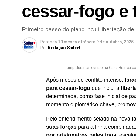
cessar-fogo e 
Primeiro passo do plano inclui libertação de
Postado
10 meses atrás
em
9 de outubro, 2025
Por
Redação Saiba+
Trump durante reunião na Casa Branca co
Após meses de conflito intenso,
Isra
para cessar-fogo
que inclui a
libert
determinada, como fase inicial de p
momento diplomático-chave, promovi
Pelo entendimento selado na nova fa
suas forças
para a linha combinada
por prisioneiros palestinos
, escal