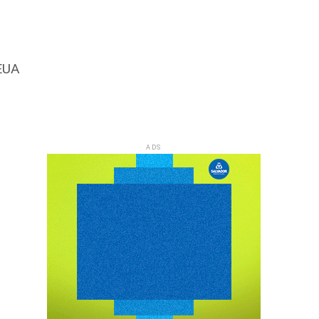
 EUA
ADS