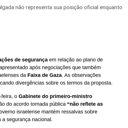
s da Operação Disclosure. As investigações incluem
lgada não representa sua posição oficial enquanto
olvendo acionistas da companhia e executivos
ades apuram possíveis crimes relacionados à
iminosa.
 Maluhy avaliou o cenário econômico brasileiro
 com os impactos da inflação global, da política
ezas fiscais no Brasil. O executivo afirmou que
ações de segurança
em relação ao plano de
ilidade nos mercados, mas ressaltou que a reação
 apresentado após negociações que também
te, das propostas econômicas e fiscais
raelenses da
Faixa de Gaza
. As observações
dicando divergências sobre os termos da proposta.
feira, o
Gabinete do primeiro-ministro
ão do acordo tornada pública
“não reflete as
governo israelense mantém ressalvas sobre
 a segurança nacional.