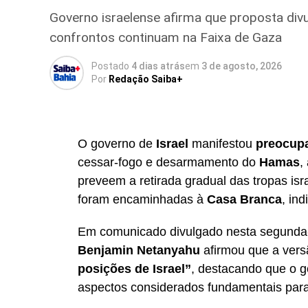
fraude bilionária por meio de novas fase
Governo israelense afirma que proposta divu
o cumprimento de mandados de busca env
confrontos continuam na Faixa de Gaza
do setor financeiro, enquanto as autorid
manipulação de mercado e associação cr
Postado
4 dias atrás
em
3 de agosto, 2026
Por
Redação Saiba+
Além de comentar a investigação,
Milton
e internacional
, destacando preocupações
monetária dos Estados Unidos e das incert
O governo de
Israel
manifestou
preocup
períodos eleitorais costumam gerar volat
cessar-fogo e desarmamento do
Hamas
,
dos investidores dependerá, principalmen
preveem a retirada gradual das tropas is
apresentadas pelos candidatos.
foram encaminhadas à
Casa Branca
, in
Em comunicado divulgado nesta segunda-
Benjamin Netanyahu
afirmou que a vers
Redação Saiba+
posições de Israel”
, destacando que o 
aspectos considerados fundamentais para