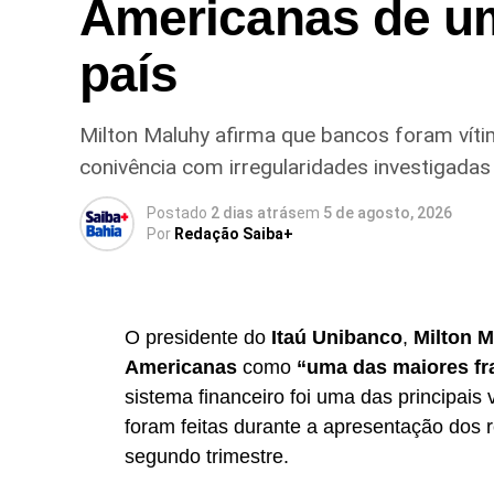
Americanas de u
país
Milton Maluhy afirma que bancos foram vítim
conivência com irregularidades investigadas 
Postado
2 dias atrás
em
5 de agosto, 2026
Por
Redação Saiba+
O presidente do
Itaú Unibanco
,
Milton 
Americanas
como
“uma das maiores fra
sistema financeiro foi uma das principais
foram feitas durante a apresentação dos r
segundo trimestre.