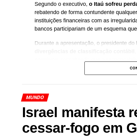
Segundo o executivo,
o Itaú sofreu perd
rebatendo de forma contundente qualquer 
instituições financeiras com as irregulari
bancos participariam de um esquema que g
Durante a apresentação, o presidente do
divergências de classificação contábil
passivos
, ressaltando que a responsabil
empresa e aos seus auditores independen
CO
Maluhy também revelou que
o Itaú inte
divulgação da fraude
, após identificar 
MUNDO
não foram devidamente apresentadas pela
documentos enviados pelos bancos aos au
Israel manifesta 
representam qualquer participação na el
cessar-fogo em 
O caso segue sendo investigado pela
Pol