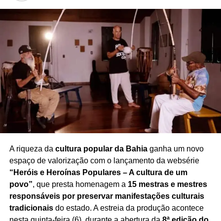
A comoção tomou conta do encerramento do
programa
, transformando o tradicional momento de
despedida em uma homenagem marcada pela emoção e
pelo reconhecimento à trajetória de Rafael. A repercussão
do episódio também gerou inúmeras manifestações de
pesar entre telespectadores e admiradores da
apresentadora.
Redação Saiba+
A riqueza da
cultura popular da Bahia
ganha um novo
espaço de valorização com o lançamento da websérie
“Heróis e Heroínas Populares – A cultura de um
povo”
, que presta homenagem a
15 mestras e mestres
responsáveis por preservar manifestações culturais
tradicionais
do estado. A estreia da produção acontece
nesta quinta-feira (6), durante a abertura da
8ª edição do