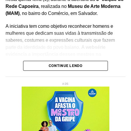
Rede Capoeira
, realizada no
Museu de Arte Moderna
(MAM)
, no bairro do Comércio, em Salvador.
A iniciativa tem como objetivo reconhecer homens e
mulheres que dedicam suas vidas à transmissão de
saberes, costumes e expressões culturais que fazem
parte da identidade do povo baiano.
A websérie
evidencia a importância desses mestres na
preservação do patrimônio imaterial
, reforçando o
CONTINUE LENDO
papel da cultura popular na construção da memória
coletiva e na formação das novas gerações.
ADS
O lançamento integra a programação do
Rede Capoeira
,
evento que reúne artistas, pesquisadores, representantes
de movimentos culturais e admiradores da cultura afro-
brasileira.
A cerimônia contará com a participação da
ministra da Cultura, Margareth Menezes
, fortalecendo o
debate sobre políticas públicas voltadas à valorização
das manifestações culturais tradicionais.