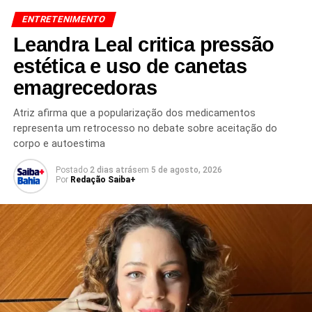
A atriz admite que a separação abalou não apenas suas
ENTRETENIMENTO
finanças, mas também a estabilidade emocional da
família. Ela afirma que até hoje
ela e os filhos não
Leandra Leal critica pressão
retornaram a Miraval
por causa das memórias dolorosas
estética e uso de canetas
associadas ao local. A revelação fortalece o panorama de
emagrecedoras
litígio prolongado sobre patrimônio, divisão de bens e
responsabilidade parental.
Atriz afirma que a popularização dos medicamentos
representa um retrocesso no debate sobre aceitação do
corpo e autoestima
Postado
2 dias atrás
em
5 de agosto, 2026
Redação Saiba+
Por
Redação Saiba+
TÓPICOS RELACIONADOS
ANGELINA JOLIE DIVÓRCIO TRAUMÁTICO