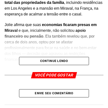
total das propriedades da família
, incluindo residências
em Los Angeles e a mansão em Miraval, na França, na
esperança de acalmar a tensão entre o casal.
Jolie afirma que suas
economias ficaram presas em
Miraval
e que, inicialmente, não solicitou
apoio
financeiro ou pensão
. Ela também revelou que, por
cerca de dois anos, optou por se afastar
profissionalmente para focar na saúde e no bem-estar
dos filhos — decisão que agravou as restrições
financeiras enfrentadas após a separação.
CONTINUE LENDO
No cerne da disputa está a venda de sua participação na
VOCÊ PODE GOSTAR
vinícola francesa Château Miraval, realizada sem a
ciência de Pitt, o que desencadeou disputa judicial. Jolie
pede compensação por custos judiciais, estimados em
US$ 33 mil
, além do reembolso de honorários legais
ENVIE SEU COMENTÁRIO
decorrentes do processo.