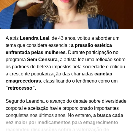
ATITUDE PRÓ-FILHOS JOLIE
BRAD PITT DISPUTA MIRAVAL
COMPENSAÇÃO HONORÁRIOS JOLIE
DIFICULDADES FINANCEIRAS JOLIE
HERANÇA MIRAVAL DISPUTA
PATRIMÔNIO EX-CÔNJUGES HOLLYWOOD
SEPARAÇÃO DE CELEBRIDADES
VENDA MIRAVAL
A atriz
Leandra Leal
, de 43 anos, voltou a abordar um
PRÓXIMO
tema que considera essencial:
a pressão estética
Disputa tributária no Brasil faz Netflix perder
bilhões em valor de mercado
enfrentada pelas mulheres
. Durante participação no
programa
Sem Censura
, a artista fez uma reflexão sobre
NÃO PERCA
os padrões de beleza impostos pela sociedade e criticou
Erro de balconista faz mulher faturar R$ 1,6
milhão na loteria
a crescente popularização das chamadas
canetas
emagrecedoras
, classificando o fenômeno como um
“retrocesso”
.
Segundo Leandra, o avanço do debate sobre diversidade
corporal e aceitação havia proporcionado importantes
conquistas nos últimos anos. No entanto,
a busca cada
vez maior por medicamentos para emagrecimento
reacendeu discussões sobre a valorização de