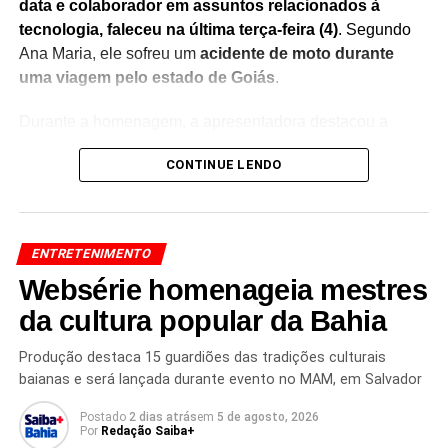
data e colaborador em assuntos relacionados à
tecnologia, faleceu na última terça-feira (4)
. Segundo
Ana Maria, ele sofreu um
acidente de moto durante
uma viagem pelo estado de Goiás
.
Durante a homenagem, a apresentadora destacou a
amizade construída ao longo dos anos e lembrou da
CONTINUE LENDO
importante contribuição de Rafael nos projetos
desenvolvidos ao seu lado.
Sem conseguir conter a
emoção, Ana Maria Braga chorou ao vivo
, recebendo
manifestações de solidariedade do público nas redes
ENTRETENIMENTO
sociais.
Websérie homenageia mestres
O momento rapidamente repercutiu entre fãs e
da cultura popular da Bahia
internautas, que enviaram mensagens de apoio à
apresentadora e prestaram homenagens ao colaborador.
Produção destaca 15 guardiões das tradições culturais
baianas e será lançada durante evento no MAM, em Salvador
A despedida emocionada reforçou o carinho que Ana
Maria demonstrava pelo amigo e evidenciou o impacto da
Postado
2 dias atrás
em
5 de agosto, 2026
perda em sua vida pessoal.
Por
Redação Saiba+