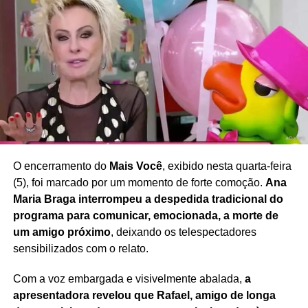
necessidade de ampliar o debate sobre imagem
corporal, saúde e bem-estar
, defendendo uma
sociedade que valorize a diversidade e reduza a pressão
estética sobre mulheres de diferentes idades e perfis.
Redação Saiba+
O encerramento do
Mais Você
, exibido nesta quarta-feira
(5), foi marcado por um momento de forte comoção.
Ana
Maria Braga interrompeu a despedida tradicional do
programa para comunicar, emocionada, a morte de
um amigo próximo
, deixando os telespectadores
sensibilizados com o relato.
Com a voz embargada e visivelmente abalada,
a
apresentadora revelou que Rafael, amigo de longa