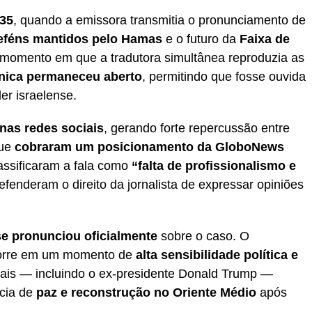
h35
, quando a emissora transmitia o pronunciamento de
reféns mantidos pelo Hamas
e o futuro da
Faixa de
 momento em que a tradutora simultânea reproduzia as
nica permaneceu aberto
, permitindo que fosse ouvida
der israelense.
 nas redes sociais
, gerando forte repercussão entre
que
cobraram um posicionamento da GloboNews
lassificaram a fala como
“falta de profissionalismo e
efenderam o direito da jornalista de expressar opiniões
e pronunciou oficialmente
sobre o caso. O
corre em um momento de
alta sensibilidade política e
onais — incluindo o ex-presidente Donald Trump —
cia de
paz e reconstrução no Oriente Médio
após