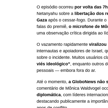
O episódio ocorreu
por volta das 7
Netanyahu sobre a
libertação dos 
Gaza
após o cessar-fogo. Durante o
falas do premiê,
o microfone de Mô
uma observação crítica dirigida ao lí
O vazamento rapidamente
viralizou
internautas e apoiadores de Israel, 
sobre o incidente. Muitos usuários c
viés ideológico”
, enquanto outros d
pessoais — embora fora do ar.
Até o momento,
a GloboNews não s
comentário de Mônica Waldvogel o
diplomática
, com líderes internaci
destacando publicamente a importân
anos de conflito.