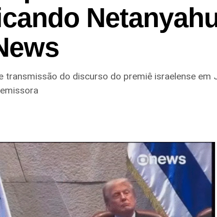
ticando Netanyah
oNews
e transmissão do discurso do premiê israelense em 
 emissora