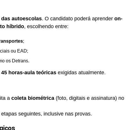
l
e das autoescolas
. O candidato poderá aprender
on-
to híbrido
, escolhendo entre:
Transportes
;
nciais ou EAD;
mo os Detrans.
s
45 horas-aula teóricas
exigidas atualmente.
eita a
coleta biométrica
(foto, digitais e assinatura) no
 etapas seguintes, inclusive nas provas.
gicos