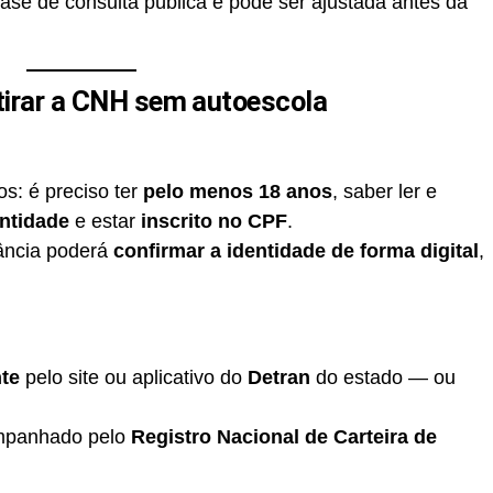
ase de consulta pública e pode ser ajustada antes da
 tirar a CNH sem autoescola
: é preciso ter
pelo menos 18 anos
, saber ler e
ntidade
e estar
inscrito no CPF
.
tância poderá
confirmar a identidade de forma digital
,
nte
pelo site ou aplicativo do
Detran
do estado — ou
mpanhado pelo
Registro Nacional de Carteira de