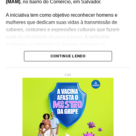
(MAM)
, no bairro do Comércio, em Salvador.
A iniciativa tem como objetivo reconhecer homens e
mulheres que dedicam suas vidas à transmissão de
saberes, costumes e expressões culturais que fazem
parte da identidade do povo baiano.
A websérie
evidencia a importância desses mestres na
preservação do patrimônio imaterial
, reforçando o
CONTINUE LENDO
papel da cultura popular na construção da memória
coletiva e na formação das novas gerações.
ADS
O lançamento integra a programação do
Rede Capoeira
,
evento que reúne artistas, pesquisadores, representantes
de movimentos culturais e admiradores da cultura afro-
brasileira.
A cerimônia contará com a participação da
ministra da Cultura, Margareth Menezes
, fortalecendo o
debate sobre políticas públicas voltadas à valorização
das manifestações culturais tradicionais.