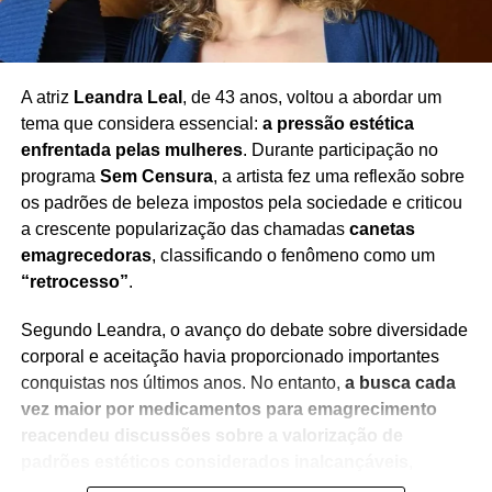
Redação Saiba+
A atriz
Leandra Leal
, de 43 anos, voltou a abordar um
tema que considera essencial:
a pressão estética
enfrentada pelas mulheres
. Durante participação no
programa
Sem Censura
, a artista fez uma reflexão sobre
os padrões de beleza impostos pela sociedade e criticou
a crescente popularização das chamadas
canetas
TÓPICOS RELACIONADOS
ATRIZ RECUSA FOTO
emagrecedoras
, classificando o fenômeno como um
COMPORTAMENTO CELEBRIDADES FÃS
DRICA MORAES FÃ
“retrocesso”
.
EVENTO RIO DE JANEIRO ATRIZ
NOTÍCIAS FAMOSOS HOJE
POLÊMICA DRICA MORAES
REDES SOCIAIS CELEBRIDADES
VÍDEO VIRAL DRICA MORAES
VIRAL INTERNET BRASIL
Segundo Leandra, o avanço do debate sobre diversidade
corporal e aceitação havia proporcionado importantes
PRÓXIMO
Herbert Vianna surpreende fãs em shopping de
conquistas nos últimos anos. No entanto,
a busca cada
Salvador
vez maior por medicamentos para emagrecimento
reacendeu discussões sobre a valorização de
NÃO PERCA
padrões estéticos considerados inalcançáveis
,
Lula e Jerônimo se manifestam após filme
brasileiro sair sem Oscar
especialmente para as mulheres.