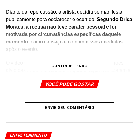
Diante da repercussão, a artista decidiu se manifestar
publicamente para esclarecer o ocorrido.
Segundo Drica
Moraes, a recusa não teve caráter pessoal e foi
motivada por circunstâncias específicas daquele
momento
, como cansaço e compromissos imediatos
após o evento.
O vídeo viralizou nas redes sociais, gerando opiniões
CONTINUE LENDO
divididas entre internautas. Enquanto alguns criticaram a
postura da atriz, outros saíram em sua defesa,
VOCÊ PODE GOSTAR
ressaltando que figuras públicas também têm limites e
direito à privacidade.
A discussão reacende o debate
sobre a relação entre celebridades e fãs,
especialmente em situações fora de ambientes
ENVIE SEU COMENTÁRIO
formais
.
No pronunciamento, a atriz reforçou seu respeito pelo
ENTRETENIMENTO
público e destacou que valoriza o carinho dos