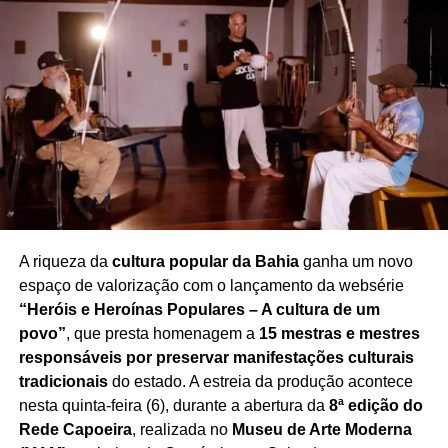
programa
, transformando o tradicional momento de
despedida em uma homenagem marcada pela emoção e
pelo reconhecimento à trajetória de Rafael. A repercussão
do episódio também gerou inúmeras manifestações de
pesar entre telespectadores e admiradores da
apresentadora.
Redação Saiba+
A riqueza da
cultura popular da Bahia
ganha um novo
espaço de valorização com o lançamento da websérie
“Heróis e Heroínas Populares – A cultura de um
povo”
, que presta homenagem a
15 mestras e mestres
responsáveis por preservar manifestações culturais
tradicionais
do estado. A estreia da produção acontece
nesta quinta-feira (6), durante a abertura da
8ª edição do
Rede Capoeira
, realizada no
Museu de Arte Moderna