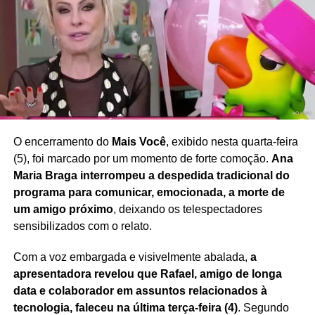
sociedade que valorize a diversidade e reduza a pressão
estética sobre mulheres de diferentes idades e perfis.
Redação Saiba+
O encerramento do
Mais Você
, exibido nesta quarta-feira
(5), foi marcado por um momento de forte comoção.
Ana
Maria Braga interrompeu a despedida tradicional do
programa para comunicar, emocionada, a morte de
um amigo próximo
, deixando os telespectadores
sensibilizados com o relato.
Com a voz embargada e visivelmente abalada,
a
apresentadora revelou que Rafael, amigo de longa
data e colaborador em assuntos relacionados à
tecnologia, faleceu na última terça-feira (4)
. Segundo