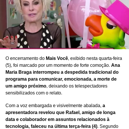
sociedade que valorize a diversidade e reduza a pressão
estética sobre mulheres de diferentes idades e perfis.
Redação Saiba+
O encerramento do
Mais Você
, exibido nesta quarta-feira
(5), foi marcado por um momento de forte comoção.
Ana
Maria Braga interrompeu a despedida tradicional do
programa para comunicar, emocionada, a morte de
um amigo próximo
, deixando os telespectadores
sensibilizados com o relato.
Com a voz embargada e visivelmente abalada,
a
apresentadora revelou que Rafael, amigo de longa
data e colaborador em assuntos relacionados à
tecnologia, faleceu na última terça-feira (4)
. Segundo