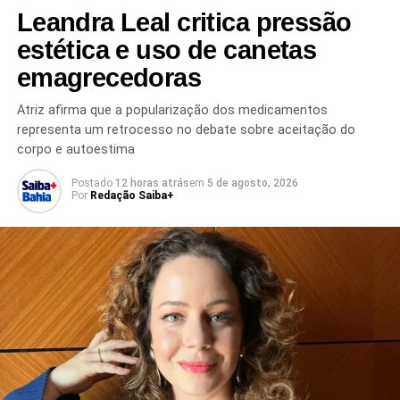
Leandra Leal critica pressão
estética e uso de canetas
TÓPICOS RELACIONADOS
ACIDENTE COM ÔNIBUS
ACIDENTE DE ARTISTAS
ACIDENTE EM VIAGEM
emagrecedoras
ACIDENTE NO MARANHÃO
BANDA DE FORRÓ
BANDA NORDESTINA
BR-226
Atriz afirma que a popularização dos medicamentos
BREJO GRANDE DO ARAGUAIA
ESTRADA BR-226
representa um retrocesso no debate sobre aceitação do
FORRÓ BRASILEIRO
IMPERATRIZ MARANHÃO
MASTRUZ COM LEITE
MÚSICOS DA MASTRUZ COM LEITE
corpo e autoestima
NOTÍCIA DE FAMOSOS
ÔNIBUS DA BANDA
Postado
12 horas atrás
em
5 de agosto, 2026
PRÓXIMO
Por
Redação Saiba+
Justiça rejeita ação contra ex-Novos Baianos
NÃO PERCA
Herbert Vianna surpreende fãs em shopping de
Salvador