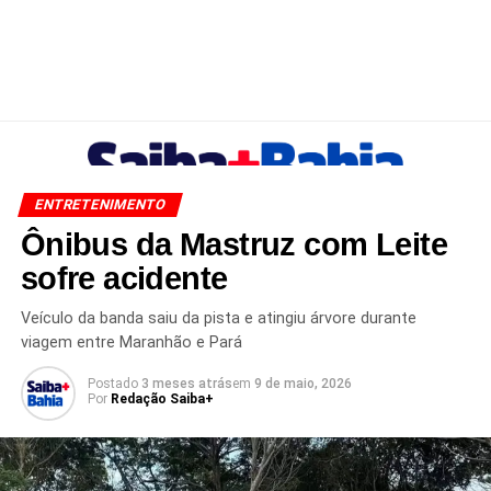
ENTRETENIMENTO
Ônibus da Mastruz com Leite
sofre acidente
Veículo da banda saiu da pista e atingiu árvore durante
viagem entre Maranhão e Pará
Postado
3 meses atrás
em
9 de maio, 2026
Por
Redação Saiba+