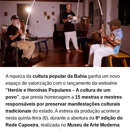
programa
, transformando o tradicional momento de
despedida em uma homenagem marcada pela emoção e
pelo reconhecimento à trajetória de Rafael. A repercussão
do episódio também gerou inúmeras manifestações de
pesar entre telespectadores e admiradores da
apresentadora.
Redação Saiba+
A riqueza da
cultura popular da Bahia
ganha um novo
espaço de valorização com o lançamento da websérie
“Heróis e Heroínas Populares – A cultura de um
povo”
, que presta homenagem a
15 mestras e mestres
responsáveis por preservar manifestações culturais
tradicionais
do estado. A estreia da produção acontece
nesta quinta-feira (6), durante a abertura da
8ª edição do
Rede Capoeira
, realizada no
Museu de Arte Moderna