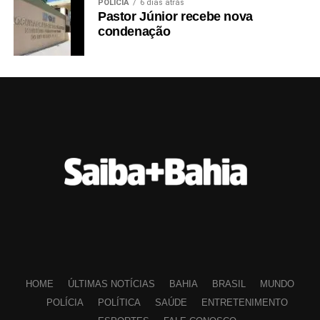
POLÍCIA
6 dias atrás
Pastor Júnior recebe nova
condenação
HOME
ÚLTIMAS NOTÍCIAS
BAHIA
BRASIL
MUNDO
POLÍCIA
POLÍTICA
SAÚDE
ENTRETENIMENTO