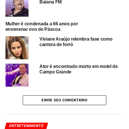
Baiana FM
A BR-226 é conhecida pelo intenso fluxo de veículos de
carga e transporte interestadual, especialmente em
trechos que ligam cidades do Maranhão e do Pará. O
Mulher é condenada a 66 anos por
caso reacende o debate sobre segurança nas estradas e
envenenar ovo de Páscoa
as condições enfrentadas por artistas durante longas
viagens de turnês pelo país.
Viviane Araújo relembra fase como
cantora de forró
Com décadas de carreira, a banda Mastruz com Leite é
considerada um dos maiores nomes do forró brasileiro e
acumula uma legião de fãs em diversas regiões do país.
Ator é encontrado morto em motel de
Campo Grande
Redação Saiba+
ENVIE SEU COMENTÁRIO
ENTRETENIMENTO