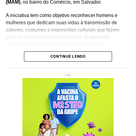
(MAM)
, no bairro do Comércio, em Salvador.
A iniciativa tem como objetivo reconhecer homens e
mulheres que dedicam suas vidas à transmissão de
saberes, costumes e expressões culturais que fazem
parte da identidade do povo baiano.
A websérie
evidencia a importância desses mestres na
preservação do patrimônio imaterial
, reforçando o
CONTINUE LENDO
papel da cultura popular na construção da memória
coletiva e na formação das novas gerações.
ADS
O lançamento integra a programação do
Rede Capoeira
,
evento que reúne artistas, pesquisadores, representantes
de movimentos culturais e admiradores da cultura afro-
brasileira.
A cerimônia contará com a participação da
ministra da Cultura, Margareth Menezes
, fortalecendo o
debate sobre políticas públicas voltadas à valorização
das manifestações culturais tradicionais.