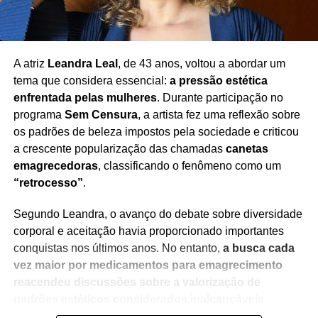
A atriz
Leandra Leal
, de 43 anos, voltou a abordar um
tema que considera essencial:
a pressão estética
enfrentada pelas mulheres
. Durante participação no
programa
Sem Censura
, a artista fez uma reflexão sobre
os padrões de beleza impostos pela sociedade e criticou
a crescente popularização das chamadas
canetas
emagrecedoras
, classificando o fenômeno como um
“retrocesso”
.
Segundo Leandra, o avanço do debate sobre diversidade
corporal e aceitação havia proporcionado importantes
conquistas nos últimos anos. No entanto,
a busca cada
vez maior por medicamentos para emagrecimento
reacendeu discussões sobre a valorização de
padrões estéticos considerados inalcançáveis
,
especialmente para as mulheres.