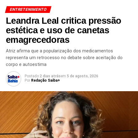
ENTRETENIMENTO
Leandra Leal critica pressão
estética e uso de canetas
emagrecedoras
TÓPICOS RELACIONADOS
BANDA CAVALEIROS DO FORRÓ
CANTOR DE FORRÓ
CANTOR NETTO ARAUJO
Atriz afirma que a popularização dos medicamentos
CARREIRA DE NETTO ARAUJO
CAVALEIROS DO FORRÓ
representa um retrocesso no debate sobre aceitação do
FORRÓ BRASILEIRO
FORRÓ ELETRÔNICO
LEGADO DE NETTO ARAUJO
LUTO NO FORRÓ
corpo e autoestima
MORREU NETTO ARAUJO
MORTE DE NETTO ARAUJO
MÚSICA NORDESTINA
NETTO ARAUJO
Postado
2 dias atrás
em
5 de agosto, 2026
NOTÍCIAS DE FAMOSOS
Por
Redação Saiba+
PRÓXIMO
Hytalo Santos envia carta da prisão e emociona
seguidores
NÃO PERCA
Morre Hikaru Kurosaki, ator de Jaspion