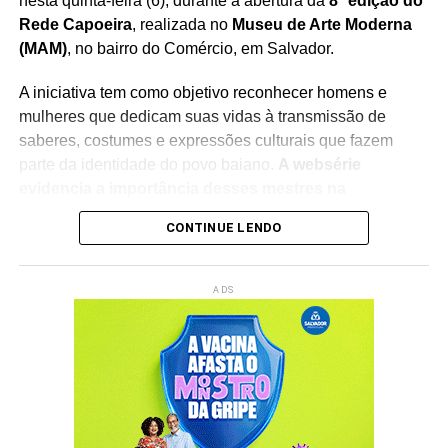
nesta quinta-feira (6), durante a abertura da
8ª edição do
Rede Capoeira
, realizada no
Museu de Arte Moderna
(MAM)
, no bairro do Comércio, em Salvador.
A iniciativa tem como objetivo reconhecer homens e
mulheres que dedicam suas vidas à transmissão de
saberes, costumes e expressões culturais que fazem
parte da identidade do povo baiano.
A websérie
evidencia a importância desses mestres na
preservação do patrimônio imaterial
, reforçando o
CONTINUE LENDO
papel da cultura popular na construção da memória
coletiva e na formação das novas gerações.
ADS
O lançamento integra a programação do
Rede Capoeira
,
evento que reúne artistas, pesquisadores, representantes
de movimentos culturais e admiradores da cultura afro-
brasileira.
A cerimônia contará com a participação da
ministra da Cultura, Margareth Menezes
, fortalecendo o
debate sobre políticas públicas voltadas à valorização