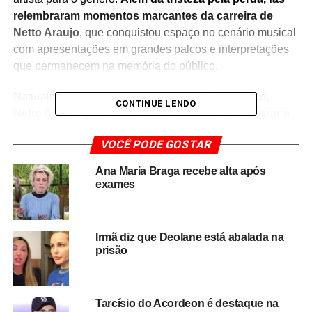
relembraram momentos marcantes da carreira de
Netto Araujo
, que conquistou espaço no cenário musical
com apresentações em grandes palcos e interpretações
que permanecem na memória do público.
Naturalmente ligado ao universo do forró eletrônico,
CONTINUE LENDO
Netto Araujo ganhou projeção nacional ao integrar a
banda Cavaleiros do Forró
, um dos grupos mais
VOCÊ PODE GOSTAR
tradicionais e populares do Nordeste. Sua participação
ocorreu em um período de grande expansão da banda,
Ana Maria Braga recebe alta após
que já reunia milhares de fãs em todo o Brasil e
exames
consolidava sua posição como referência no segmento.
Durante sua trajetória artística, o cantor participou de
Irmã diz que Deolane está abalada na
projetos que fortaleceram ainda mais sua presença na
prisão
música regional.
Seu talento, carisma e identidade
vocal contribuíram para ampliar o alcance do forró
eletrônico
, levando o ritmo nordestino a diferentes
Tarcísio do Acordeon é destaque na
públicos e regiões do país.