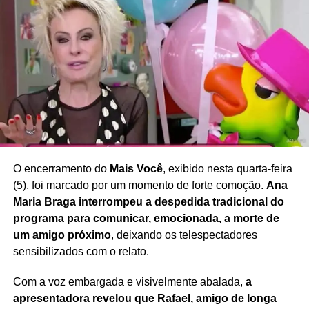
necessidade de ampliar o debate sobre imagem
corporal, saúde e bem-estar
, defendendo uma
sociedade que valorize a diversidade e reduza a pressão
estética sobre mulheres de diferentes idades e perfis.
Redação Saiba+
O encerramento do
Mais Você
, exibido nesta quarta-feira
(5), foi marcado por um momento de forte comoção.
Ana
Maria Braga interrompeu a despedida tradicional do
programa para comunicar, emocionada, a morte de
um amigo próximo
, deixando os telespectadores
sensibilizados com o relato.
Com a voz embargada e visivelmente abalada,
a
apresentadora revelou que Rafael, amigo de longa