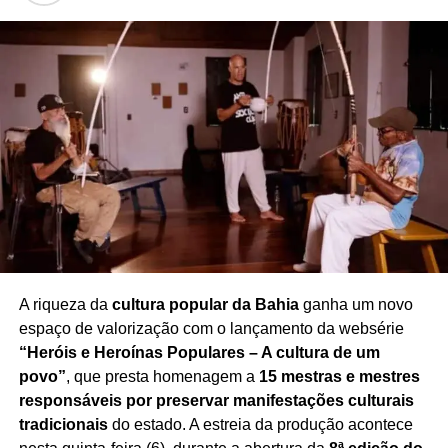
A comoção tomou conta do encerramento do
programa
, transformando o tradicional momento de
despedida em uma homenagem marcada pela emoção e
pelo reconhecimento à trajetória de Rafael. A repercussão
do episódio também gerou inúmeras manifestações de
pesar entre telespectadores e admiradores da
apresentadora.
Redação Saiba+
A riqueza da
cultura popular da Bahia
ganha um novo
espaço de valorização com o lançamento da websérie
“Heróis e Heroínas Populares – A cultura de um
povo”
, que presta homenagem a
15 mestras e mestres
responsáveis por preservar manifestações culturais
tradicionais
do estado. A estreia da produção acontece