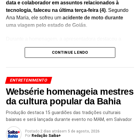
data e colaborador em assuntos relacionados à
tecnologia, faleceu na última terça-feira (4)
. Segundo
Ana Maria, ele sofreu um
acidente de moto durante
uma viagem pelo estado de Goiás
.
Durante a homenagem, a apresentadora destacou a
amizade construída ao longo dos anos e lembrou da
CONTINUE LENDO
importante contribuição de Rafael nos projetos
desenvolvidos ao seu lado.
Sem conseguir conter a
emoção, Ana Maria Braga chorou ao vivo
, recebendo
manifestações de solidariedade do público nas redes
ENTRETENIMENTO
sociais.
Websérie homenageia mestres
O momento rapidamente repercutiu entre fãs e
da cultura popular da Bahia
internautas, que enviaram mensagens de apoio à
apresentadora e prestaram homenagens ao colaborador.
Produção destaca 15 guardiões das tradições culturais
baianas e será lançada durante evento no MAM, em Salvador
A despedida emocionada reforçou o carinho que Ana
Maria demonstrava pelo amigo e evidenciou o impacto da
Postado
2 dias atrás
em
5 de agosto, 2026
perda em sua vida pessoal.
Por
Redação Saiba+