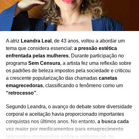
A atriz
Leandra Leal
, de 43 anos, voltou a abordar um
tema que considera essencial:
a pressão estética
enfrentada pelas mulheres
. Durante participação no
programa
Sem Censura
, a artista fez uma reflexão sobre
os padrões de beleza impostos pela sociedade e criticou
a crescente popularização das chamadas
canetas
emagrecedoras
, classificando o fenômeno como um
“retrocesso”
.
Segundo Leandra, o avanço do debate sobre diversidade
corporal e aceitação havia proporcionado importantes
conquistas nos últimos anos. No entanto,
a busca cada
vez maior por medicamentos para emagrecimento
reacendeu discussões sobre a valorização de