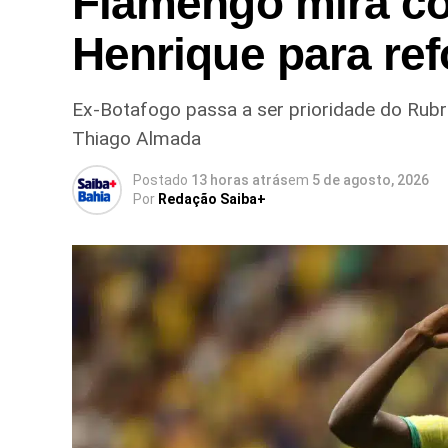
Flamengo mira co
Henrique para ref
Ex-Botafogo passa a ser prioridade do Rub
Thiago Almada
Postado
13 horas atrás
em
5 de agosto, 2026
Por
Redação Saiba+