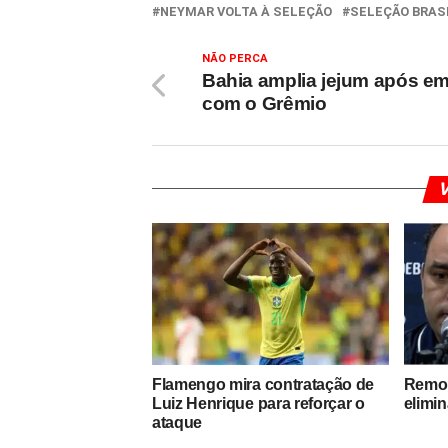
NEYMAR VOLTA À SELEÇÃO
SELEÇÃO BRASI
NÃO PERCA
Bahia amplia jejum após e
com o Grêmio
V
Flamengo mira contratação de
Remo 
Luiz Henrique para reforçar o
elimi
ataque