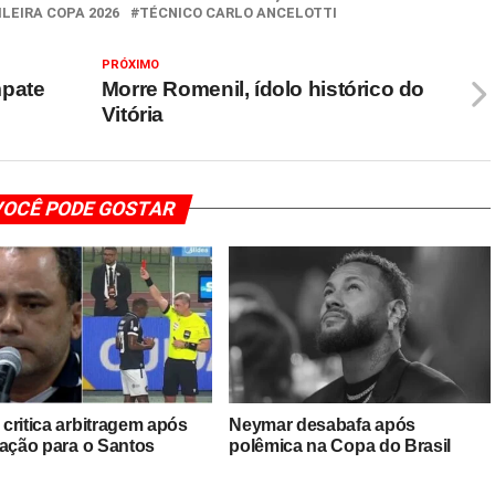
LEIRA COPA 2026
TÉCNICO CARLO ANCELOTTI
PRÓXIMO
mpate
Morre Romenil, ídolo histórico do
Vitória
OCÊ PODE GOSTAR
critica arbitragem após
Neymar desabafa após
nação para o Santos
polêmica na Copa do Brasil