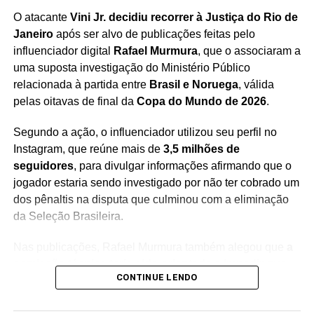
criminosas e aos crimes de lavagem e ocultação de
O atacante
Vini Jr. decidiu recorrer à Justiça do Rio de
patrimônio
, buscando desarticular mecanismos que
Janeiro
após ser alvo de publicações feitas pelo
sustentam financeiramente a atuação dessas estruturas
influenciador digital
Rafael Murmura
, que o associaram a
ilícitas.
uma suposta investigação do Ministério Público
relacionada à partida entre
Brasil e Noruega
, válida
As investigações seguem em andamento e
os fatos
pelas oitavas de final da
Copa do Mundo de 2026
.
ainda serão analisados no curso do processo
,
garantindo aos investigados o direito ao contraditório e à
Segundo a ação, o influenciador utilizou seu perfil no
ampla defesa, conforme determina a legislação brasileira.
Instagram, que reúne mais de
3,5 milhões de
seguidores
, para divulgar informações afirmando que o
jogador estaria sendo investigado por não ter cobrado um
dos pênaltis na disputa que culminou com a eliminação
da Seleção Brasileira.
Redação Saiba+
Nas publicações, Rafael Murmura também alegou que
a
comissão técnica teria sido orientada a impedir que
CONTINUE LENDO
Vini Jr. realizasse a cobrança
, sob a justificativa de que
o atacante seria patrocinado por casas de apostas. As