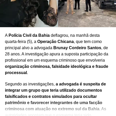
restaurar Igreja de São Francisco
A
Polícia Civil da Bahia
deflagrou, na manhã desta
quarta-feira (5), a
Operação Chicana
, que tem como
principal alvo a advogada
Brunay Cordeiro Santos
, de
28 anos. A investigação apura a suposta participação da
profissional em um esquema criminoso que envolveria
organização criminosa, falsidade ideológica e fraude
processual
.
Segundo as investigações,
a advogada é suspeita de
integrar um grupo que teria utilizado documentos
falsificados e contratos simulados para ocultar
patrimônio e favorecer integrantes de uma facção
criminosa com atuação no extremo sul da Bahia
. As
autoridades apontam que o esquema teria sido