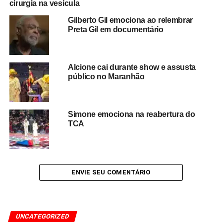
cirurgia na vesícula
ainda mais emocional ao espetáculo, que já era
Gilberto Gil emociona ao relembrar
aguardado como um dos destaques da programação em
Preta Gil em documentário
Petrolina. Nas redes sociais, o momento foi amplamente
compartilhado, gerando comentários positivos e elogios à
interação familiar no palco.
Alcione cai durante show e assusta
público no Maranhão
O episódio reforça o carisma e a espontaneidade de
Ivete Sangalo
, que frequentemente transforma seus
shows em experiências marcantes para o público, unindo
música, emoção e momentos inesquecíveis.
Simone emociona na reabertura do
TCA
Mais uma vez, a cantora baiana mostrou por que é uma
das principais referências da música brasileira,
entregando uma apresentação vibrante e cheia de
surpresas durante o São João de Petrolina.
ENVIE SEU COMENTÁRIO
UNCATEGORIZED
Redação Saiba+