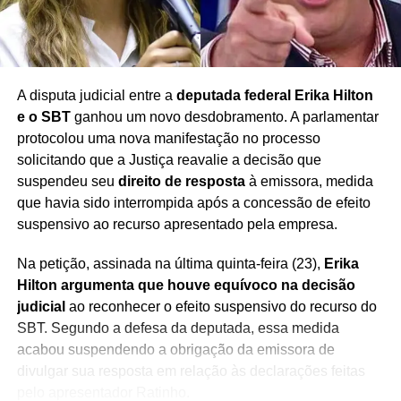
que as partes poderão apresentar suas manifestações e
provas.
A disputa judicial entre a
deputada federal Erika Hilton
e o SBT
ganhou um novo desdobramento. A parlamentar
Redação Saiba+
protocolou uma nova manifestação no processo
solicitando que a Justiça reavalie a decisão que
suspendeu seu
direito de resposta
à emissora, medida
que havia sido interrompida após a concessão de efeito
suspensivo ao recurso apresentado pela empresa.
Na petição, assinada na última quinta-feira (23),
Erika
Hilton argumenta que houve equívoco na decisão
judicial
ao reconhecer o efeito suspensivo do recurso do
SBT. Segundo a defesa da deputada, essa medida
acabou suspendendo a obrigação da emissora de
divulgar sua resposta em relação às declarações feitas
pelo apresentador Ratinho.