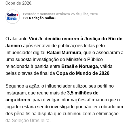
com o objetivo de ocultar bens e proteger ativos
Copa de 2026.
relacionados ao grupo criminoso.
Postado
2 semanas atrás
em
25 de julho, 2026
Por
Redação Saiba+
A Operação Chicana reforça o trabalho das forças de
segurança no enfrentamento às organizações
criminosas e aos crimes de lavagem e ocultação de
O atacante
Vini Jr. decidiu recorrer à Justiça do Rio de
patrimônio
, buscando desarticular mecanismos que
Janeiro
após ser alvo de publicações feitas pelo
sustentam financeiramente a atuação dessas estruturas
influenciador digital
Rafael Murmura
, que o associaram a
ilícitas.
uma suposta investigação do Ministério Público
relacionada à partida entre
Brasil e Noruega
, válida
As investigações seguem em andamento e
os fatos
pelas oitavas de final da
Copa do Mundo de 2026
.
ainda serão analisados no curso do processo
,
garantindo aos investigados o direito ao contraditório e à
Segundo a ação, o influenciador utilizou seu perfil no
ampla defesa, conforme determina a legislação brasileira.
Instagram, que reúne mais de
3,5 milhões de
seguidores
, para divulgar informações afirmando que o
jogador estaria sendo investigado por não ter cobrado um
dos pênaltis na disputa que culminou com a eliminação
da Seleção Brasileira.
Redação Saiba+