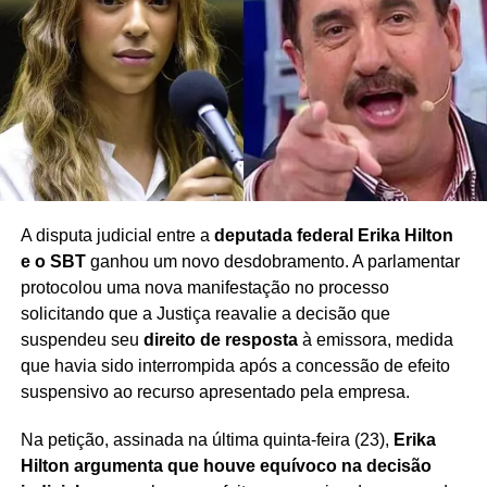
comprovação, especialmente quando envolvem
acusações graves capazes de afetar a credibilidade
profissional e pessoal
.
O caso deverá seguir a tramitação judicial, ocasião em
que as partes poderão apresentar suas manifestações e
provas.
A disputa judicial entre a
deputada federal Erika Hilton
e o SBT
ganhou um novo desdobramento. A parlamentar
Redação Saiba+
protocolou uma nova manifestação no processo
solicitando que a Justiça reavalie a decisão que
suspendeu seu
direito de resposta
à emissora, medida
que havia sido interrompida após a concessão de efeito
suspensivo ao recurso apresentado pela empresa.
Na petição, assinada na última quinta-feira (23),
Erika
Hilton argumenta que houve equívoco na decisão