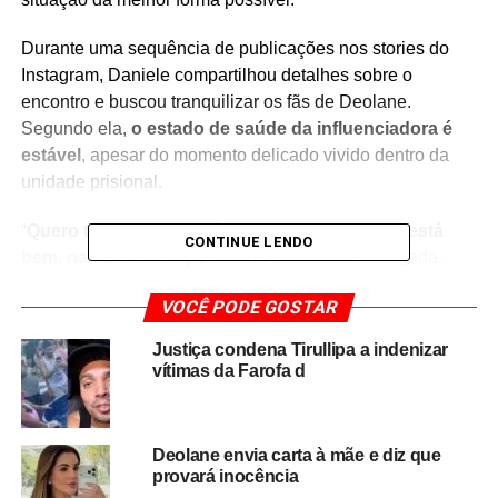
Durante uma sequência de publicações nos stories do
Instagram, Daniele compartilhou detalhes sobre o
encontro e buscou tranquilizar os fãs de Deolane.
Segundo ela,
o estado de saúde da influenciadora é
estável
, apesar do momento delicado vivido dentro da
unidade prisional.
“
Quero tranquilizar vocês: apesar de tudo, ela está
CONTINUE LENDO
bem, na medida do possível
“, declarou a advogada,
ressaltando que a irmã segue enfrentando os desafios
VOCÊ PODE GOSTAR
impostos pela rotina no sistema prisional.
Justiça condena Tirullipa a indenizar
Além de atualizar os seguidores sobre as condições de
vítimas da Farofa d
Deolane, Daniele também relembrou a trajetória
profissional da influenciadora antes da fama nacional. Ela
destacou que a irmã sempre teve uma rotina intensa de
Deolane envia carta à mãe e diz que
trabalho, conciliando a carreira na advocacia com
provará inocência
diversos compromissos, característica que, segundo ela,