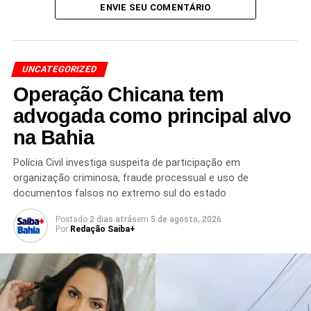
ENVIE SEU COMENTÁRIO
UNCATEGORIZED
Operação Chicana tem
TÓPICOS RELACIONADOS
advogada como principal alvo
CADEIA FEMININA DE TUPI PAULISTA
CELEBRIDADES
DANIELE BEZERRA
DEOLANE BEZERRA
na Bahia
DEOLANE BEZERRA HOJE
DEOLANE PRESA
ESTADO DE SAÚDE DE DEOLANE
Polícia Civil investiga suspeita de participação em
INFLUENCIADORA DEOLANE
INSTAGRAM DEOLANE
IRMÃ DE DEOLANE
NOTÍCIAS DE FAMOSOS
organização criminosa, fraude processual e uso de
PRISÃO DE DEOLANE
PRISÃO EM SÃO PAULO
documentos falsos no extremo sul do estado
REPERCUSSÃO DEOLANE
Postado
2 dias atrás
em
5 de agosto, 2026
PRÓXIMO
Por
Redação Saiba+
Instrutor salta de avião durante aula e morre na
Argentina
NÃO PERCA
Apreensões de cigarros eletrônicos disparam no
Brasil