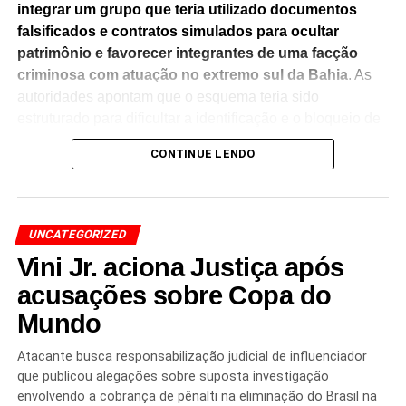
integrar um grupo que teria utilizado documentos
falsificados e contratos simulados para ocultar
patrimônio e favorecer integrantes de uma facção
criminosa com atuação no extremo sul da Bahia
. As
autoridades apontam que o esquema teria sido
estruturado para dificultar a identificação e o bloqueio de
bens ligados aos investigados.
CONTINUE LENDO
A operação faz parte de uma estratégia da Polícia Civil
para combater estruturas financeiras utilizadas por
organizações criminosas.
As diligências incluem o
UNCATEGORIZED
cumprimento de medidas judiciais e a coleta de
Vini Jr. aciona Justiça após
provas que possam contribuir para o avanço das
investigações
acusações sobre Copa do
, além da identificação de outros possíveis
envolvidos.
Mundo
De acordo com a apuração, os contratos e documentos
Atacante busca responsabilização judicial de influenciador
sob investigação teriam sido utilizados para dar
que publicou alegações sobre suposta investigação
aparência de legalidade a movimentações patrimoniais,
envolvendo a cobrança de pênalti na eliminação do Brasil na