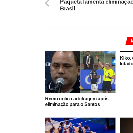
Paquetá lamenta eliminaçã
Brasil
V
Kiko,
lutado
Remo critica arbitragem após
eliminação para o Santos