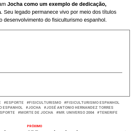
ram
Jocha como um exemplo de dedicação,
a
. Seu legado permanece vivo por meio dos títulos
o desenvolvimento do fisiculturismo espanhol.
E
ESPORTE
FISICULTURISMO
FISICULTURISMO ESPANHOL
O ESPANHOL
JOCHA
JOSÉ ANTONIO HERNANDEZ TORRES
ESPORTE
MORTE DE JOCHA
MR. UNIVERSO 2004
TENERIFE
PRÓXIMO