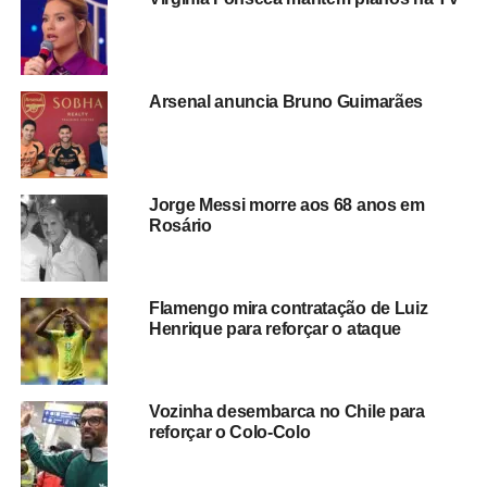
Verde conquistasse visibilidade no cenário internacional.
Caso as negociações sejam concluídas, o arqueiro terá a
oportunidade de atuar ao lado de grandes nomes do
Arsenal anuncia Bruno Guimarães
futebol mundial e reforçar um elenco que segue
investindo em atletas de destaque para ampliar sua
competitividade na MLS.
Jorge Messi morre aos 68 anos em
A expectativa em torno do desfecho da negociação
Rosário
cresce entre torcedores e analistas esportivos,
especialmente pelo impacto que a contratação pode
representar tanto para o Inter Miami quanto para a
Flamengo mira contratação de Luiz
carreira de Vozinha, que vive um dos momentos mais
Henrique para reforçar o ataque
marcantes de sua trajetória no futebol.
Vozinha desembarca no Chile para
reforçar o Colo-Colo
Redação Saiba+