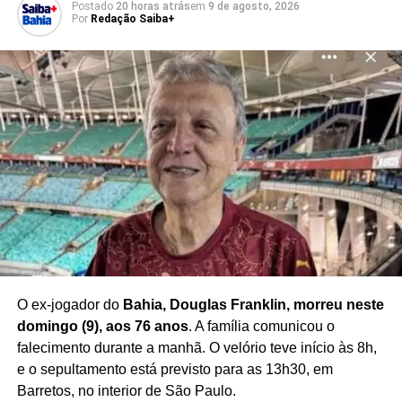
Postado
20 horas atrás
em
9 de agosto, 2026
Por
Redação Saiba+
A realização da etapa em um dos espaços esportivos
mais tradicionais do Rio de Janeiro também representou
um momento importante para a modalidade, aproximando
o
skate street do público carioca
em um cenário inédito
para a competição.
Com o título no SLS Rio Takeover,
Rayssa Leal reforça
seu protagonismo no skate internacional
e celebra
mais uma conquista diante da torcida brasileira.
Redação Saiba+
O ex-jogador do
Bahia, Douglas Franklin, morreu neste
domingo (9), aos 76 anos
. A família comunicou o
falecimento durante a manhã. O velório teve início às 8h,
e o sepultamento está previsto para as 13h30, em
Barretos, no interior de São Paulo.