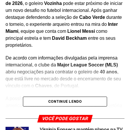
de 2026
, o goleiro
Vozinha
pode estar próximo de iniciar
um novo desafio no futebol internacional. Após ganhar
destaque defendendo a seleção de
Cabo Verde
durante
o torneio, o experiente arqueiro entrou na mira do
Inter
Miami
, equipe que conta com
Lionel Messi
como
principal estrela e tem
David Beckham
entre os seus
proprietários.
De acordo com informações divulgadas pela imprensa
internacional, o clube da
Major League Soccer (MLS)
abriu negociações para contratar o goleiro de
40 anos
,
que está livre no mercado desde o encerramento de seu
vínculo com o
Chaves
, de Portugal.
A possível chegada de Vozinha ao futebol norte-
CONTINUE LENDO
americano representa mais um capítulo de uma trajetória
marcada por superação e regularidade. O desempenho
VOCÊ PODE GOSTAR
do goleiro na Copa do Mundo chamou a atenção por
suas atuações decisivas, contribuindo para que Cabo
Virginia Fonseca mantém planos na TV