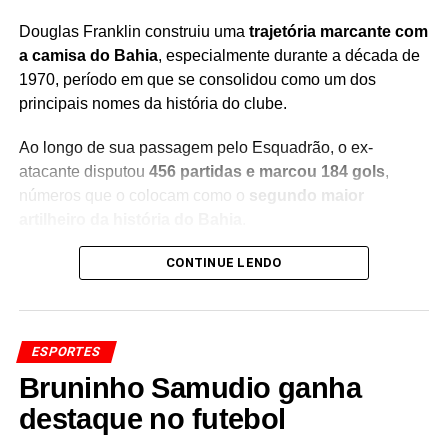
Douglas Franklin construiu uma
trajetória marcante com
a camisa do Bahia
, especialmente durante a década de
1970, período em que se consolidou como um dos
principais nomes da história do clube.
Ao longo de sua passagem pelo Esquadrão, o ex-
atacante disputou
456 partidas e marcou 184 gols
,
números que o colocam como o
segundo maior
artilheiro da história do Bahia
.
O desempenho de Douglas ajudou a construir uma das
CONTINUE LENDO
fases mais vitoriosas do futebol baiano. O ex-jogador
integrou o elenco que participou de uma
sequência
histórica de conquistas estaduais
, deixando seu nome
ESPORTES
marcado entre os grandes goleadores do clube.
Bruninho Samudio ganha
A marca de 184 gols representa a importância de
destaque no futebol
Douglas Franklin para a história do Bahia. O ex-atacante