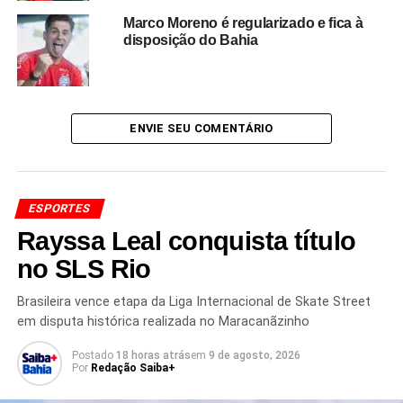
Marco Moreno é regularizado e fica à
disposição do Bahia
ENVIE SEU COMENTÁRIO
TÓPICOS RELACIONADOS
CABO VERDE
CHAVES
COPA DO MUNDO 2026
DAVID BECKHAM
GOLEIRO VOZINHA
INTER MIAMI
LIONEL MESSI
MAJOR LEAGUE SOCCER
MERCADO DA BOLA
MLS
VOZINHA
ESPORTES
PRÓXIMO
Rayssa Leal conquista título
Investigação nos EUA coloca AFA sob apuração
no SLS Rio
NÃO PERCA
Paredes celebra vitória da Argentina e comenta
Brasileira vence etapa da Liga Internacional de Skate Street
eliminação do Brasil
em disputa histórica realizada no Maracanãzinho
Postado
18 horas atrás
em
9 de agosto, 2026
Por
Redação Saiba+