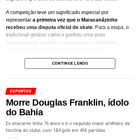
A competição teve um significado especial por
representar
a primeira vez que o Maracanãzinho
recebeu uma disputa oficial de skate
. Para a etapa, o
tradicional ginásio carioca ganhou uma pista
especialmente montada e inspirada em elementos
característicos da cidade do Rio de Janeiro.
O SLS Rio Takeover correspondeu à
CONTINUE LENDO
terceira etapa da
temporada da SLS
, reunindo algumas das principais
atletas da modalidade em uma disputa que movimentou o
público no Maracanãzinho.
ESPORTES
Rayssa Leal se destacou ao longo da competição e
Morre Douglas Franklin, ídolo
garantiu o primeiro lugar, ampliando sua trajetória de
do Bahia
conquistas no skate street. A brasileira é uma das
principais referências da modalidade e segue
Ex-atacante tinha 76 anos e é o segundo maior artilheiro da
acumulando resultados expressivos em competições
história do clube, com 184 gols em 456 partidas
internacionais.