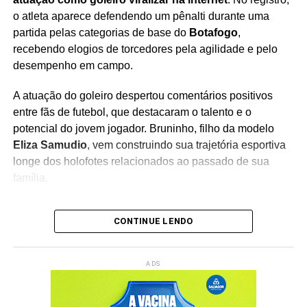
o atleta aparece defendendo um pênalti durante uma
partida pelas categorias de base do
Botafogo
,
recebendo elogios de torcedores pela agilidade e pelo
desempenho em campo.
A atuação do goleiro despertou comentários positivos
entre fãs de futebol, que destacaram o talento e o
potencial do jovem jogador. Bruninho, filho da modelo
Eliza Samudio
, vem construindo sua trajetória esportiva
longe dos holofotes relacionados ao passado de sua
família.
Após a repercussão do vídeo, parte dos internautas
CONTINUE LENDO
passou a comentar sobre uma possível influência
genética no desempenho do atleta, fazendo referência ao
seu pai, o ex-goleiro
Bruno Fernandes
, que teve
ADS
passagem pelo futebol profissional.
As comparações geraram debates nas redes sociais, mas