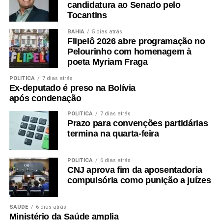
candidatura ao Senado pelo
Tocantins
BAHIA
5 dias atrás
Flipelô 2026 abre programação no
Pelourinho com homenagem à
poeta Myriam Fraga
POLÍTICA
7 dias atrás
Ex-deputado é preso na Bolívia
após condenação
POLÍTICA
7 dias atrás
Prazo para convenções partidárias
termina na quarta-feira
POLÍTICA
6 dias atrás
CNJ aprova fim da aposentadoria
compulsória como punição a juízes
SAÚDE
6 dias atrás
Ministério da Saúde amplia