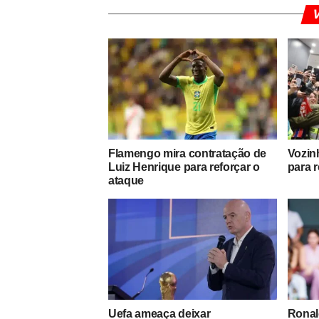
V
Flamengo mira contratação de
Vozin
Luiz Henrique para reforçar o
para 
ataque
Uefa ameaça deixar
Ronald