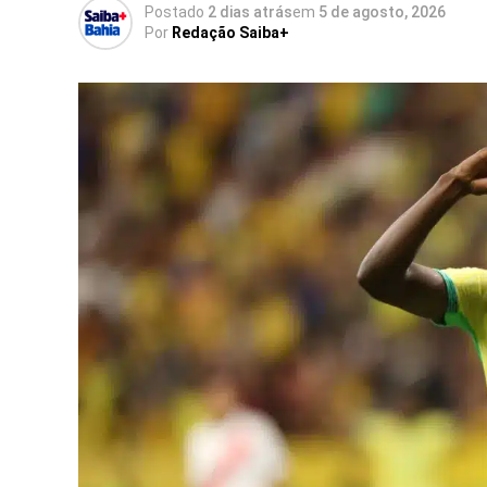
Postado
2 dias atrás
em
5 de agosto, 2026
Por
Redação Saiba+