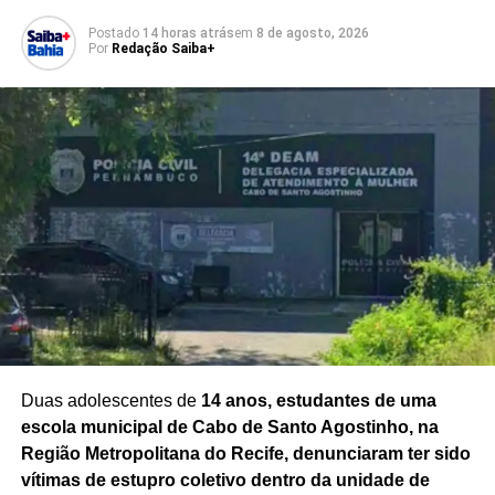
Opinião | Falas polêmicas abalam clima entre PM
identificar possíveis conexões dentro da estrutura da
e Polícia Civil
Postado
14 horas atrás
em
8 de agosto, 2026
facção.
Por
Redação Saiba+
NÃO PERCA
Tiroteio em Patamares deixa policial ferido e
suspeito morto na frente do Atakarejo
Redação Saiba+
Duas adolescentes de
14 anos, estudantes de uma
escola municipal de Cabo de Santo Agostinho, na
Região Metropolitana do Recife, denunciaram ter sido
vítimas de estupro coletivo dentro da unidade de