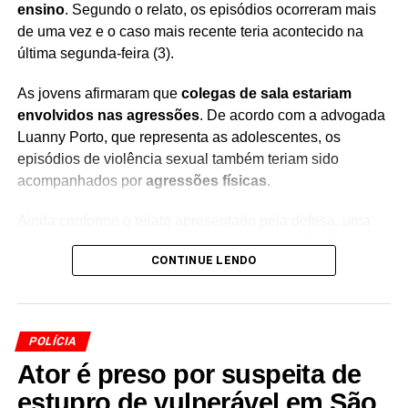
ensino
. Segundo o relato, os episódios ocorreram mais
de uma vez e o caso mais recente teria acontecido na
última segunda-feira (3).
As jovens afirmaram que
colegas de sala estariam
envolvidos nas agressões
. De acordo com a advogada
Luanny Porto, que representa as adolescentes, os
episódios de violência sexual também teriam sido
acompanhados por
agressões físicas
.
Ainda conforme o relato apresentado pela defesa, uma
das situações teria ocorrido durante o intervalo. As
CONTINUE LENDO
adolescentes estariam na sala de aula quando, segundo
a denúncia,
foram impedidas de sair do local enquanto
lanchavam
.
POLÍCIA
O caso é investigado pelas autoridades, que deverão
Ator é preso por suspeita de
apurar as circunstâncias das denúncias e identificar os
envolvidos. Por se tratar de
adolescentes vítimas de
estupro de vulnerável em São