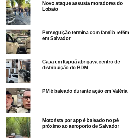
Novo ataque assusta moradores do
Lobato
Foto: divulgação
Perseguição termina com família refém
Na madrugada desta segunda-feira (12),
o bairro de
em Salvador
Tancredo Neves se transformou em um verdadeiro
campo de guerra
. Moradores registraram intensos
tiroteios em pontos como as localidades do Canal e
Casa em Itapuã abrigava centro de
Macaco, por volta das 2h da manhã. Os disparos
distribuição do BDM
assustaram os moradores e interromperam a circulação
de ônibus na região. Segundo relatos, os confrontos
ocorreram entre facções criminosas rivais.
PM é baleado durante ação em Valéria
Motorista por app é baleado no pé
próximo ao aeroporto de Salvador