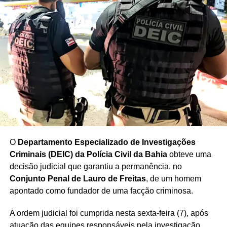
Foto: divulgação
A violência se espalhou por outras áreas da cidade.
No
domingo à tarde, uma mulher foi agredida durante
O
Departamento Especializado de Investigações
uma tentativa de assalto na Avenida Anita Garibaldi,
Criminais (DEIC) da Polícia Civil da Bahia
obteve uma
próximo ao Hospital Mater Dei. O criminoso perseguiu e
decisão judicial que garantiu a permanência, no
imobilizou a vítima, tentando roubar o celular. A ação foi
Conjunto Penal de Lauro de Freitas
, de um homem
interrompida por testemunhas que passavam de carro e
apontado como fundador de uma facção criminosa.
correram para socorrer a mulher. Apesar do susto e das
A ordem judicial foi cumprida nesta sexta-feira (7), após
agressões, ela passa bem. O suspeito fugiu, e até o
atuação das equipes responsáveis pela investigação.
momento não foi identificado.