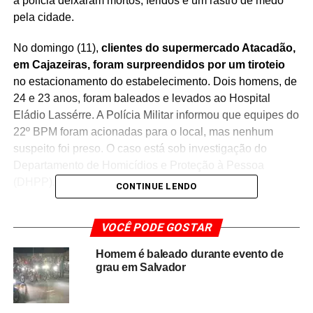
a polícia deixaram mortos, feridos e um rastro de medo
pela cidade.
No domingo (11),
clientes do supermercado Atacadão,
em Cajazeiras, foram surpreendidos por um tiroteio
no estacionamento do estabelecimento. Dois homens, de
24 e 23 anos, foram baleados e levados ao Hospital
Eládio Lassérre. A Polícia Militar informou que equipes do
22º BPM foram acionadas para o local, mas nenhum
suspeito foi preso. O caso está sob investigação do
Departamento de Homicídios e Proteção à Pessoa
(DHPP).
CONTINUE LENDO
VOCÊ PODE GOSTAR
Homem é baleado durante evento de
grau em Salvador