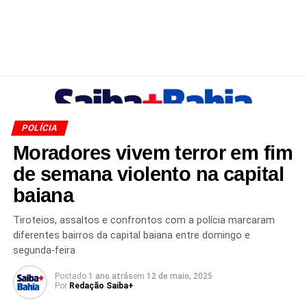
POLÍCIA
Moradores vivem terror em fim
de semana violento na capital
baiana
Tiroteios, assaltos e confrontos com a polícia marcaram
diferentes bairros da capital baiana entre domingo e
segunda-feira
Postado
1 ano atrás
em
12 de maio, 2025
Por
Redação Saiba+