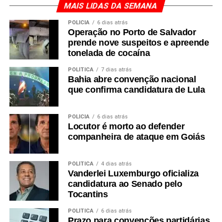
MAIS LIDAS DA SEMANA
POLÍCIA
6 dias atrás
Operação no Porto de Salvador
prende nove suspeitos e apreende
tonelada de cocaína
POLÍTICA
7 dias atrás
Bahia abre convenção nacional
que confirma candidatura de Lula
POLÍCIA
6 dias atrás
Locutor é morto ao defender
companheira de ataque em Goiás
POLÍTICA
4 dias atrás
Vanderlei Luxemburgo oficializa
candidatura ao Senado pelo
Tocantins
POLÍTICA
6 dias atrás
Prazo para convenções partidárias