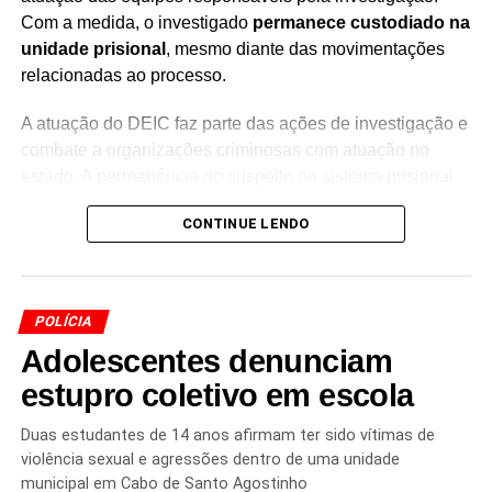
Com a medida, o investigado
permanece custodiado na
unidade prisional
, mesmo diante das movimentações
relacionadas ao processo.
Redação Saiba+
A atuação do DEIC faz parte das ações de investigação e
combate a organizações criminosas com atuação no
estado. A permanência do suspeito no sistema prisional
busca garantir o cumprimento da determinação judicial e
CONTINUE LENDO
o andamento das medidas previstas no processo.
O homem é apontado pelas autoridades como
fundador
de uma facção criminosa
, sendo investigado por sua
TÓPICOS RELACIONADOS
ATAQUE SUPERMERCADO ATACADÃO
POLÍCIA
suposta participação na estrutura e nas atividades do
CONFRONTO RONDESP CURUZU
Adolescentes denunciam
grupo.
CRIMES FIM DE SEMANA SALVADOR
DHPP SALVADOR
FACÇÕES CRIMINOSAS BAHIA
INSEGURANÇA EM SALVADOR
estupro coletivo em escola
MULHER AGREDIDA AVENIDA GARIBALDI
A decisão judicial representa mais uma medida adotada
POLÍCIA MILITAR SALVADOR
TANCREDO NEVES TIROTEIO
pelas forças de segurança no enfrentamento às
TIROTEIO CAJAZEIRAS
VIOLÊNCIA EM SALVADOR
Duas estudantes de 14 anos afirmam ter sido vítimas de
organizações criminosas na Bahia. As investigações
violência sexual e agressões dentro de uma unidade
PRÓXIMO
continuam para esclarecer a atuação dos envolvidos e
municipal em Cabo de Santo Agostinho