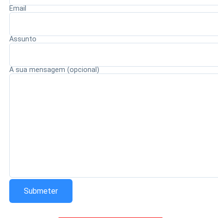
criança durante todo o processo.
Email
Assunto
Redação Saiba+
A sua mensagem (opcional)