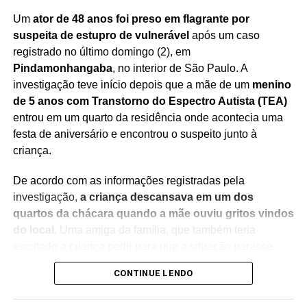
Um
ator de 48 anos foi preso em flagrante por
suspeita de estupro de vulnerável
após um caso
registrado no último domingo (2), em
Pindamonhangaba
, no interior de São Paulo. A
investigação teve início depois que a mãe de um
menino
de 5 anos com Transtorno do Espectro Autista (TEA)
entrou em um quarto da residência onde acontecia uma
festa de aniversário e encontrou o suspeito junto à
criança.
De acordo com as informações registradas pela
investigação,
a criança descansava em um dos
quartos da chácara quando a mãe ouviu gritos vindos
do local
. Uma amiga da família, que também teria
escutado a criança pedir para que a situação parasse,
acompanhou a mulher até o cômodo para verificar o que
CONTINUE LENDO
estava acontecendo.