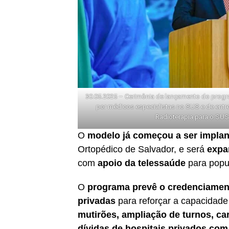
30.05.2025 – Cerimônia de lançamento do progr
por médicos especialistas no SUS e de entr
Radioterapia para o SUS
O
modelo já começou a ser implan
Ortopédico de Salvador, e será
expa
com
apoio da telessaúde
para popul
O
programa prevê o credenciamento
privadas
para reforçar a capacidade
mutirões, ampliação de turnos, c
dívidas de hospitais privados com