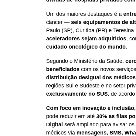
Um dos maiores destaques é a
entr
câncer —
seis equipamentos de alt
Paulo (SP), Curitiba (PR) e Teresina 
aceleradores sejam adquiridos
, c
cuidado oncológico do mundo
.
Segundo o Ministério da Saúde,
cer
beneficiados
com os novos serviços.
distribuição desigual dos médicos 
regiões Sul e Sudeste e no setor pri
exclusivamente no SUS
, de acord
Com foco em inovação e inclusão
pode reduzir em até
30% as filas po
Digital
será ampliado para avisar o
médicos via
mensagens, SMS, What