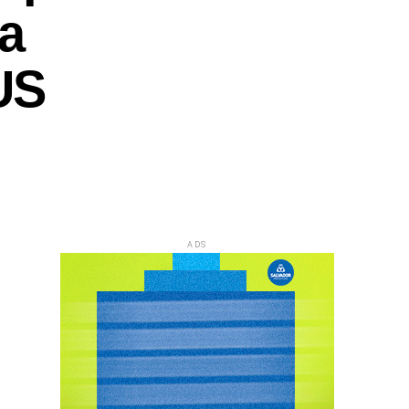
a
US
ADS