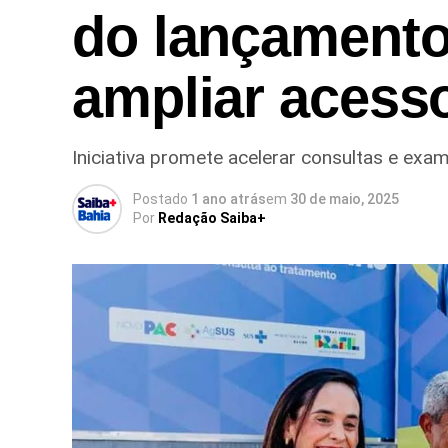
do lançamento
ampliar acess
Iniciativa promete acelerar consultas e exa
Postado
1 ano atrás
em
30 de maio, 2025
Por
Redação Saiba+