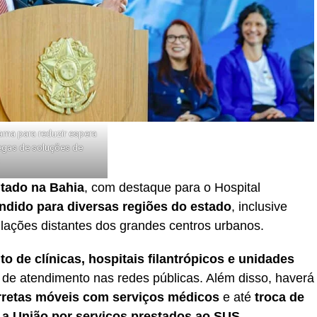
ama para reduzir espera
egas de soluções de
tado na Bahia
, com destaque para o Hospital
ndido para diversas regiões do estado
, inclusive
ações distantes dos grandes centros urbanos.
 de clínicas, hospitais filantrópicos e unidades
 de atendimento nas redes públicas. Além disso, haverá
arretas móveis com serviços médicos
e até
troca de
 a União por serviços prestados ao SUS
.