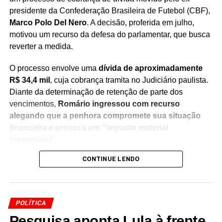
NEO QUÍMICA ARENA
POLÍTICA INTERNACIONAL
PROIBIÇÃO DE ENTRADA NOS EUA.
SANÇÃO MORAES
presidente da Confederação Brasileira de Futebol (CBF),
SANÇÕES EUA
STF
Marco Polo Del Nero
. A decisão, proferida em julho,
motivou um recurso da defesa do parlamentar, que busca
PRÓXIMO
Governo dribla regras fiscais e libera R$ 20,6 bi
reverter a medida.
para ministérios
O processo envolve uma
dívida de aproximadamente
NÃO PERCA
R$ 34,4 mil
, cuja cobrança tramita no Judiciário paulista.
Lula reage a sanções dos EUA: “Hoje é dia
sagrado da soberania”
Diante da determinação de retenção de parte dos
vencimentos,
Romário ingressou com recurso
alegando que a penhora compromete sua situação
financeira e provoca um “impacto material
irreversível”
.
CONTINUE LENDO
Na manifestação apresentada à Justiça, a defesa do
senador sustenta que
a retenção de 30% dos salários
seria ilegal
, argumentando que a medida afeta recursos
utilizados para sua manutenção pessoal e despesas do
POLÍTICA
cotidiano. O recurso solicita a revisão da decisão e a
Pesquisa aponta Lula à frente
suspensão da penhora enquanto o caso continua em