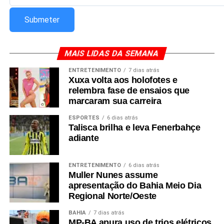
MAIS LIDAS DA SEMANA
ENTRETENIMENTO
7 dias atrás
Xuxa volta aos holofotes e
relembra fase de ensaios que
marcaram sua carreira
ESPORTES
6 dias atrás
Talisca brilha e leva Fenerbahçe
adiante
ENTRETENIMENTO
6 dias atrás
Muller Nunes assume
apresentação do Bahia Meio Dia
Regional Norte/Oeste
BAHIA
7 dias atrás
MP-BA apura uso de trios elétricos