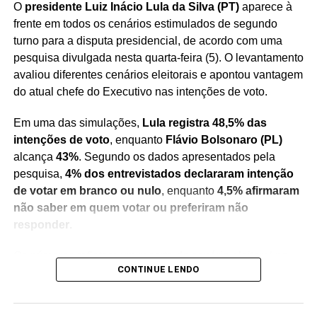
O
presidente Luiz Inácio Lula da Silva (PT)
aparece à
frente em todos os cenários estimulados de segundo
turno para a disputa presidencial, de acordo com uma
pesquisa divulgada nesta quarta-feira (5). O levantamento
avaliou diferentes cenários eleitorais e apontou vantagem
do atual chefe do Executivo nas intenções de voto.
Em uma das simulações,
Lula registra 48,5% das
intenções de voto
, enquanto
Flávio Bolsonaro (PL)
alcança
43%
. Segundo os dados apresentados pela
pesquisa,
4% dos entrevistados declararam intenção
de votar em branco ou nulo
, enquanto
4,5% afirmaram
não saber em quem votar ou preferiram não
responder
.
Os números refletem um recorte do cenário eleitoral no
CONTINUE LENDO
momento da realização do levantamento e servem como
um indicativo das preferências do eleitorado consultado.
Pesquisas de intenção de voto não representam