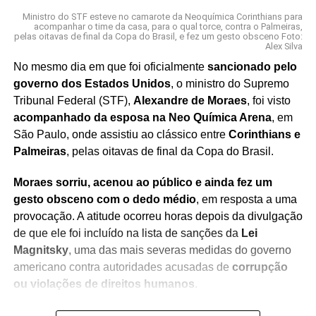
Ministro do STF esteve no camarote da Neoquímica Corinthians para
acompanhar o time da casa, para o qual torce, contra o Palmeiras,
pelas oitavas de final da Copa do Brasil, e fez um gesto obsceno Foto:
Alex Silva
No mesmo dia em que foi oficialmente
sancionado pelo
governo dos Estados Unidos
, o ministro do Supremo
Tribunal Federal (STF),
Alexandre de Moraes
, foi visto
acompanhado da esposa na Neo Química Arena
, em
São Paulo, onde assistiu ao clássico entre
Corinthians e
Palmeiras
, pelas oitavas de final da Copa do Brasil.
Moraes sorriu, acenou ao público e ainda fez um
gesto obsceno com o dedo médio
, em resposta a uma
provocação. A atitude ocorreu horas depois da divulgação
de que ele foi incluído na lista de sanções da
Lei
Magnitsky
, uma das mais severas medidas do governo
americano contra autoridades acusadas de
corrupção
ou violações de direitos humanos
.