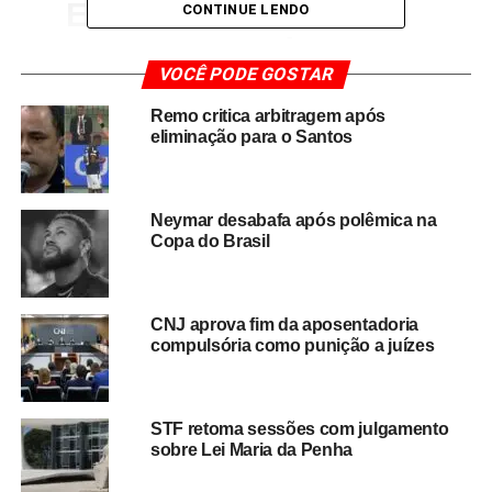
E o Ministro Alexandre
CONTINUE LENDO
de Moraes está
VOCÊ PODE GOSTAR
presente na Neo
Química Arena para o
Remo critica arbitragem após
eliminação para o Santos
clássico entre
Corinthians e
Neymar desabafa após polêmica na
Palmeiras, pela Copa
Copa do Brasil
do Brasil 🏟️
CNJ aprova fim da aposentadoria
🎥
@FabioLazaro_
compulsória como punição a juízes
pic.twitter.com/UhtZPL2
7qB
STF retoma sessões com julgamento
sobre Lei Maria da Penha
— Trivela (@trivela)
July 31, 2025