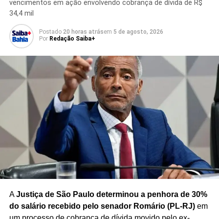
vencimentos em ação envolvendo cobrança de dívida de R$
primeira vez que a Lei Magnitsky é aplicada contra
34,4 mil
autoridades de uma democracia
, antes usada apenas
contra
regimes ditatoriais, grupos terroristas e
Postado
20 horas atrás
em
5 de agosto, 2026
Por
Redação Saiba+
criminosos internacionais
.
Redação Saiba+
TÓPICOS RELACIONADOS
ALEXANDRE DE MORAES
BLOQUEIO DE BENS
COPA DO BRASIL
A
Justiça de São Paulo determinou a penhora de 30%
CORINTHIANS X PALMEIRAS
DONALD TRUMP
GALVÃO BUENO
GESTO OBSCENO MORAES
do salário recebido pelo senador Romário (PL-RJ)
em
LEI MAGNITSKY
MORAES CORINTHIANS
um processo de cobrança de dívida movido pelo ex-