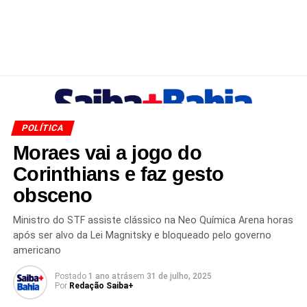
POLÍTICA
Moraes vai a jogo do
Corinthians e faz gesto
obsceno
Ministro do STF assiste clássico na Neo Química Arena horas
após ser alvo da Lei Magnitsky e bloqueado pelo governo
americano
Postado
1 ano atrás
em
31 de julho, 2025
Por
Redação Saiba+