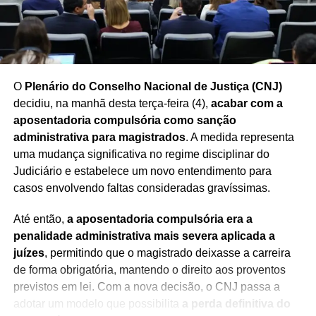
Redação Saiba+
O
Plenário do Conselho Nacional de Justiça (CNJ)
decidiu, na manhã desta terça-feira (4),
acabar com a
aposentadoria compulsória como sanção
administrativa para magistrados
. A medida representa
uma mudança significativa no regime disciplinar do
Judiciário e estabelece um novo entendimento para
casos envolvendo faltas consideradas gravíssimas.
Até então,
a aposentadoria compulsória era a
penalidade administrativa mais severa aplicada a
juízes
, permitindo que o magistrado deixasse a carreira
de forma obrigatória, mantendo o direito aos proventos
previstos em lei. Com a nova decisão, o CNJ passa a
adotar um modelo que possibilita
a perda definitiva do