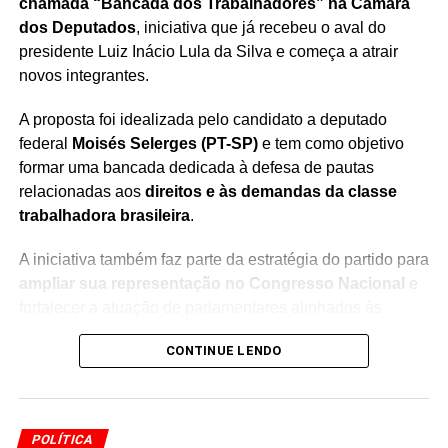
chamada “Bancada dos Trabalhadores” na Câmara
dos Deputados
, iniciativa que já recebeu o aval do
presidente Luiz Inácio Lula da Silva e começa a atrair
novos integrantes.
A proposta foi idealizada pelo candidato a deputado
federal
Moisés Selerges (PT-SP)
e tem como objetivo
formar uma bancada dedicada à defesa de pautas
relacionadas aos
direitos e às demandas da classe
trabalhadora brasileira
.
A iniciativa também faz parte da estratégia do partido para
ampliar sua representação no Congresso Nacional
e
fortalecer a atuação de parlamentares alinhados às
pautas trabalhistas.
CONTINUE LENDO
A ideia é reunir deputados em torno de temas
considerados prioritários para os trabalhadores, criando
uma articulação específica dentro da Câmara para
POLÍTICA
discutir e acompanhar propostas relacionadas ao