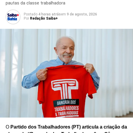
pautas da classe trabalhadora
A manifestação ocorreu em um evento que teve como
Postado
4 horas atrás
em
9 de agosto, 2026
objetivo promover a importância da participação cidadã e
Por
Redação Saiba+
dos valores democráticos. A
Corrida Pela Democracia
reuniu participantes em Brasília e contou com a presença
de representantes da Justiça Eleitoral.
A defesa das urnas eletrônicas ocorre em meio aos
preparativos da Justiça Eleitoral para os próximos
processos eleitorais, com foco na manutenção dos
mecanismos de segurança, fiscalização e transparência
utilizados no sistema de votação brasileiro.
Redação Saiba+
O
Partido dos Trabalhadores (PT) articula a criação da