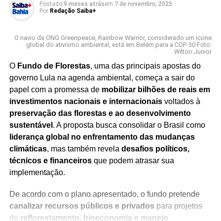
Postado
9 meses atrás
em
7 de novembro, 2025
Por
Redação Saiba+
O navio da ONG Greenpeace, Rainbow Warrior, considerado um ícone
global do ativismo ambiental, está em Belém para a COP-30 Foto:
Wilton Junior
O
Fundo de Florestas
, uma das principais apostas do
governo Lula na agenda ambiental, começa a sair do
papel com a promessa de
mobilizar bilhões de reais em
investimentos nacionais e internacionais
voltados à
preservação das florestas e ao desenvolvimento
sustentável
. A proposta busca consolidar o Brasil como
liderança global no enfrentamento das mudanças
climáticas
, mas também revela
desafios políticos,
técnicos e financeiros
que podem atrasar sua
implementação.
De acordo com o plano apresentado, o fundo pretende
canalizar recursos públicos e privados
para projetos
de
reflorestamento, bioeconomia e manejo