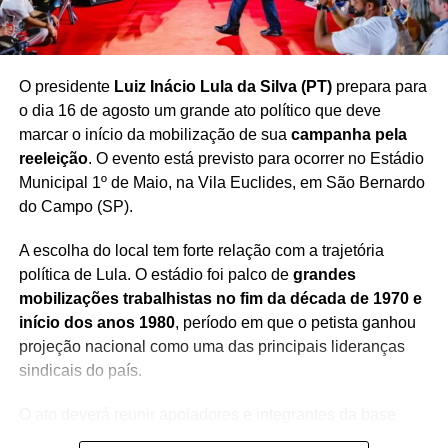
O presidente
Luiz Inácio Lula da Silva (PT)
prepara para
o dia 16 de agosto um grande ato político que deve
marcar o início da mobilização de sua
campanha pela
reeleição
. O evento está previsto para ocorrer no Estádio
Municipal 1º de Maio, na Vila Euclides, em São Bernardo
do Campo (SP).
A escolha do local tem forte relação com a trajetória
política de Lula. O estádio foi palco de
grandes
mobilizações trabalhistas no fim da década de 1970 e
início dos anos 1980
, período em que o petista ganhou
projeção nacional como uma das principais lideranças
sindicais do país.
O ato deverá reunir apoiadores e integrantes da base
política de Lula em um momento considerado estratégico