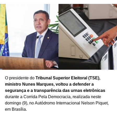
Redação Saiba+
TÓPICOS RELACIONADOS
AMAZÔNIA
BIOECONOMIA
BRASIL VERDE
COMBATE AO DESMATAMENTO
COP30
ECONOMIA VERDE
FUNDO AMAZÔNIA
O presidente do
Tribunal Superior Eleitoral (TSE),
FUNDO DE FLORESTAS
GESTÃO AMBIENTAL
ministro Nunes Marques, voltou a defender a
GOVERNO LULA
INVESTIMENTO SUSTENTÁVEL
MEIO AMBIENTE
MUDANÇAS CLIMÁTICAS
segurança e a transparência das urnas eletrônicas
POLÍTICAS AMBIENTAIS
PRESERVAÇÃO AMBIENTAL
durante a Corrida Pela Democracia, realizada neste
RECURSOS AMBIENTAIS
REFLORESTAMENTO
SUSTENTABILIDADE
TRANSIÇÃO ECOLÓGICA
domingo (9), no Autódromo Internacional Nelson Piquet,
em Brasília.
PRÓXIMO