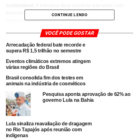
sustentável
. A estrutura deve envolver parcerias com
bancos de desenvolvimento, organizações
CONTINUE LENDO
internacionais e governos estrangeiros
, além de
fundos já existentes, como o
Fundo Amazônia
, que
VOCÊ PODE GOSTAR
voltou a ser reativado em 2023.
Arrecadação federal bate recorde e
Apesar das boas intenções, o programa ainda precisa
supera R$ 1,5 trilhão no semestre
superar obstáculos de governança e transparência
.
Eventos climáticos extremos atingem
Especialistas apontam que a
burocracia e a
várias regiões do Brasil
sobreposição de competências entre ministérios
Brasil consolida fim dos testes em
podem comprometer a eficiência da iniciativa. Além disso,
animais na indústria de cosméticos
há incertezas sobre a
origem dos recursos e o modelo
de fiscalização
das verbas destinadas a estados e
Pesquisa aponta aprovação de 62% ao
governo Lula na Bahia
municípios, o que reacende o debate sobre
credibilidade
e gestão ambiental
dentro do governo.
O presidente Lula tem defendido o projeto como um
Lula sinaliza reavaliação de dragagem
marco para a transição ecológica brasileira
no Rio Tapajós após reunião com
,
indígenas
destacando que o país possui condições únicas de