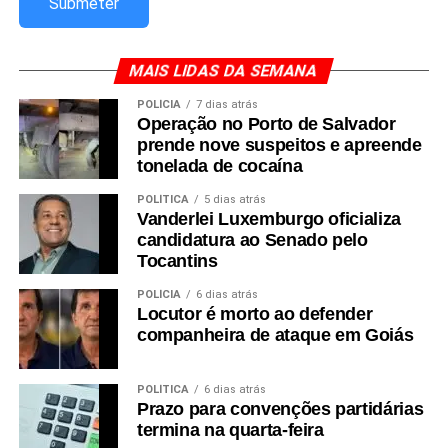
MAIS LIDAS DA SEMANA
POLÍCIA
7 dias atrás
Operação no Porto de Salvador
prende nove suspeitos e apreende
tonelada de cocaína
POLÍTICA
5 dias atrás
Vanderlei Luxemburgo oficializa
candidatura ao Senado pelo
Tocantins
POLÍCIA
6 dias atrás
Locutor é morto ao defender
companheira de ataque em Goiás
POLÍTICA
6 dias atrás
Prazo para convenções partidárias
termina na quarta-feira