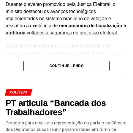
STF inicia julgamento de recursos envolvendo
Durante o evento promovido pela Justiça Eleitoral, o
Jair Bolsonaro e seis réus no caso do 8 de
ministro destacou os avanços tecnológicos
Janeiro
implementados no sistema brasileiro de votação e
NÃO PERCA
ressaltou a existência de
mecanismos de fiscalização e
Disputa sobre o Imposto de Renda expõe
auditoria
voltados à segurança do processo eleitoral.
impasse entre Senado e Câmara
Segundo Nunes Marques, o sistema eletrônico de
votação brasileiro consolidou sua credibilidade ao longo
dos anos por meio do aperfeiçoamento tecnológico e de
CONTINUE LENDO
procedimentos destinados a garantir a confiabilidade das
eleições.
O presidente do TSE também afirmou que
a segurança e
POLÍTICA
a transparência do processo eleitoral são
PT articula “Bancada dos
fundamentais para preservar a participação dos
eleitores
. Na avaliação apresentada pelo ministro,
Trabalhadores”
questionamentos que desacreditem o sistema de votação
podem afetar a confiança da população no processo
Proposta para ampliar a representação do partido na Câmara
dos Deputados busca reunir parlamentares em torno de
democrático.