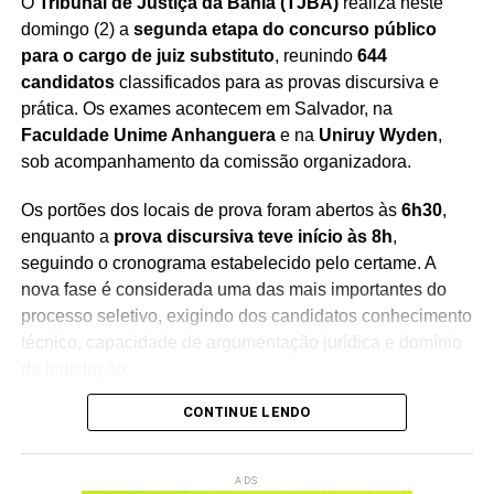
O
Tribunal de Justiça da Bahia (TJBA)
realiza neste
domingo (2) a
segunda etapa do concurso público
para o cargo de juiz substituto
, reunindo
644
candidatos
classificados para as provas discursiva e
prática. Os exames acontecem em Salvador, na
Faculdade Unime Anhanguera
e na
Uniruy Wyden
,
sob acompanhamento da comissão organizadora.
Os portões dos locais de prova foram abertos às
6h30
,
enquanto a
prova discursiva teve início às 8h
,
seguindo o cronograma estabelecido pelo certame. A
nova fase é considerada uma das mais importantes do
processo seletivo, exigindo dos candidatos conhecimento
técnico, capacidade de argumentação jurídica e domínio
da legislação.
CONTINUE LENDO
A
Juíza Assessora Especial da Presidência I –
Magistrados (AEPI), Liana Teixeira Dumet
, que
coordena a comissão organizadora do concurso,
ADS