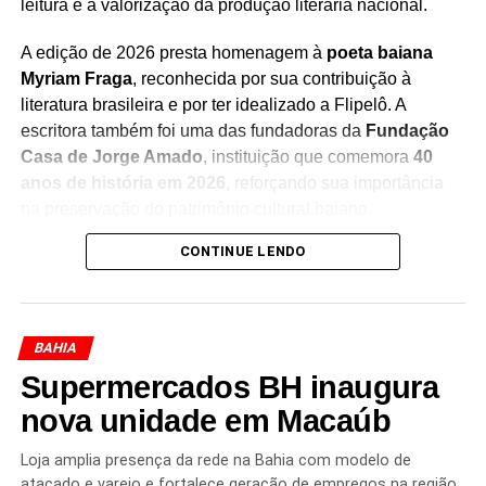
leitura e à valorização da produção literária nacional.
A edição de 2026 presta homenagem à
poeta baiana
Myriam Fraga
, reconhecida por sua contribuição à
literatura brasileira e por ter idealizado a Flipelô. A
escritora também foi uma das fundadoras da
Fundação
Casa de Jorge Amado
, instituição que comemora
40
anos de história em 2026
, reforçando sua importância
na preservação do patrimônio cultural baiano.
CONTINUE LENDO
Durante os cinco dias de evento, moradores e turistas
poderão participar de uma programação diversificada,
que inclui
mesas de debates, bate-papos com
escritores, lançamentos de livros, oficinas, saraus,
BAHIA
contações de histórias, exposições, apresentações
Supermercados BH inaugura
musicais e atividades especiais para crianças e
jovens
nova unidade em Macaúb
. A iniciativa busca aproximar o público da
literatura e estimular a formação de novos leitores.
Loja amplia presença da rede na Bahia com modelo de
atacado e varejo e fortalece geração de empregos na região