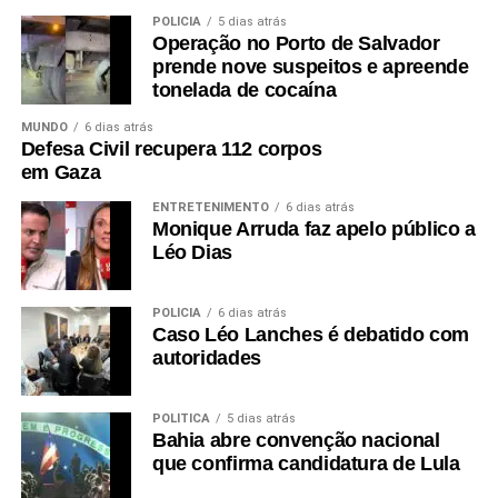
POLÍCIA
5 dias atrás
Operação no Porto de Salvador
prende nove suspeitos e apreende
tonelada de cocaína
MUNDO
6 dias atrás
Defesa Civil recupera 112 corpos
em Gaza
ENTRETENIMENTO
6 dias atrás
Monique Arruda faz apelo público a
Léo Dias
POLÍCIA
6 dias atrás
Caso Léo Lanches é debatido com
autoridades
POLÍTICA
5 dias atrás
Bahia abre convenção nacional
que confirma candidatura de Lula