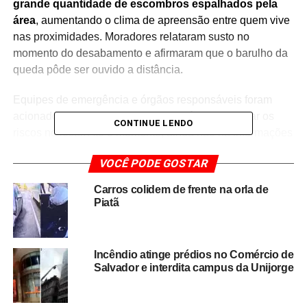
grande quantidade de escombros espalhados pela
área
, aumentando o clima de apreensão entre quem vive
nas proximidades. Moradores relataram susto no
momento do desabamento e afirmaram que o barulho da
queda pôde ser ouvido a distância.
Equipes de emergência e órgãos responsáveis foram
acionados para acompanhar a ocorrência e avaliar os
CONTINUE LENDO
riscos no local. Até o momento, ainda não há informações
oficiais detalhadas sobre as causas do desabamento ou
VOCÊ PODE GOSTAR
possíveis vítimas.
Carros colidem de frente na orla de
O caso ganhou forte repercussão nas plataformas digitais
Piatã
e reacendeu o debate sobre a situação estrutural de
imóveis antigos e a necessidade de fiscalização
preventiva em áreas urbanas da capital baiana.
A
Incêndio atinge prédios no Comércio de
preocupação com a segurança de construções em
Salvador e interdita campus da Unijorge
Salvador voltou ao centro das discussões após o
incidente deste sábado.