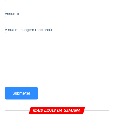
de avaliação de títulos, exames de sanidade física e
mental, investigação social e demais procedimentos
Assunto
previstos para a seleção dos futuros magistrados.
A sua mensagem (opcional)
Redação Saiba+
MAIS LIDAS DA SEMANA