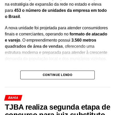
Redação Saiba+
na estratégia de expansão da rede no estado e eleva
para
453 o número de unidades da empresa em todo
o Brasil
.
A nova unidade foi projetada para atender consumidores
finais e comerciantes, operando no
formato de atacado
e varejo
. O empreendimento possui
3.560 metros
quadrados de área de vendas
, oferecendo uma
estrutura moderna e preparada para atender à crescente
demanda da população local e dos municípios vizinhos.
Entre os diferenciais da loja estão os
20 checkouts
, que
CONTINUE LENDO
garantem maior agilidade no atendimento, além de um
estacionamento com
166 vagas
, proporcionando mais
conforto e comodidade aos clientes durante as compras.
BAHIA
Com a inauguração, a empresa chega à
15ª unidade na
TJBA realiza segunda etapa de
Bahia
, consolidando sua presença no mercado baiano e
reforçando os investimentos em cidades do interior. A
concurso para juiz substituto