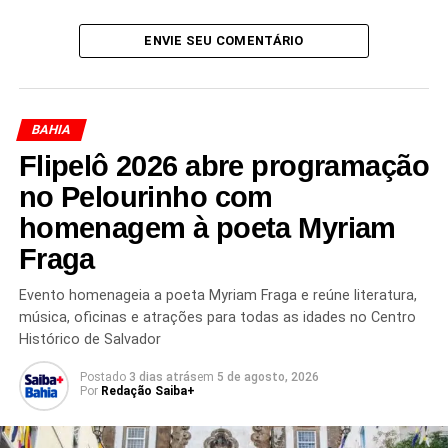
A área foi isolada para evitar novos acidentes e permitir o
ENVIE SEU COMENTÁRIO
trabalho das equipes técnicas. Moradores da região
acompanham com apreensão os desdobramentos da
ocorrência enquanto aguardam atualizações das
autoridades.
BAHIA
Flipelô 2026 abre programação
no Pelourinho com
Redação Saiba+
homenagem à poeta Myriam
Fraga
Evento homenageia a poeta Myriam Fraga e reúne literatura,
música, oficinas e atrações para todas as idades no Centro
Histórico de Salvador
Postado
3 dias atrás
em
5 de agosto, 2026
Por
Redação Saiba+
TÓPICOS RELACIONADOS
ACIDENTE EM SALVADOR
DESABAMENTO BAHIA
DESABAMENTO EM LUIS ANSELMO
ESCOMBROS EM LUIS ANSELMO