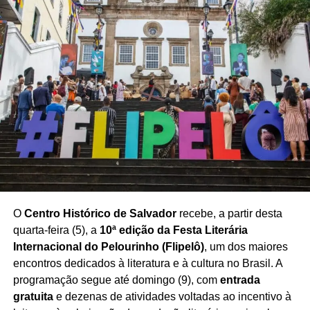
ESTRUTURA DESABA BAHIA
MORADORES ASSUSTADOS SALVADOR
OCORRÊNCIA SALVADOR HOJE
PRÉDIO CAI EM SALVADOR
PRÉDIO DESABA EM SALVADOR
PRÉDIO DESABA NESTE SÁBADO
PRÉDIO DESTRUÍDO SALVADOR
PRÓXIMO
Sindicato avalia greve por tempo indeterminado
NÃO PERCA
Rodoviários aprovam estado de greve em
Salvador
O
Centro Histórico de Salvador
recebe, a partir desta
quarta-feira (5), a
10ª edição da Festa Literária
Internacional do Pelourinho (Flipelô)
, um dos maiores
encontros dedicados à literatura e à cultura no Brasil. A
programação segue até domingo (9), com
entrada
gratuita
e dezenas de atividades voltadas ao incentivo à