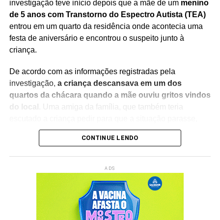
investigação teve início depois que a mãe de um
menino
de 5 anos com Transtorno do Espectro Autista (TEA)
entrou em um quarto da residência onde acontecia uma
festa de aniversário e encontrou o suspeito junto à
criança.
De acordo com as informações registradas pela
investigação,
a criança descansava em um dos
quartos da chácara quando a mãe ouviu gritos vindos
do local
. Uma amiga da família, que também teria
escutado a criança pedir para que a situação parasse,
acompanhou a mulher até o cômodo para verificar o que
CONTINUE LENDO
estava acontecendo.
Ao entrar no quarto,
a mãe encontrou o suspeito e a
ADS
criança sem roupas sobre a cama
. Conforme o boletim
de ocorrência, o menino demonstrava sinais de
desconforto e se queixava de dores. A testemunha relatou
às autoridades que foi responsável por acionar a Polícia