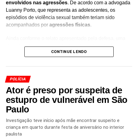
envolvidos nas agressões
. De acordo com a advogada
Luanny Porto, que representa as adolescentes, os
episódios de violência sexual também teriam sido
acompanhados por
agressões físicas
.
Ainda conforme o relato apresentado pela defesa, uma
das situações teria ocorrido durante o intervalo. As
CONTINUE LENDO
adolescentes estariam na sala de aula quando, segundo
a denúncia,
foram impedidas de sair do local enquanto
lanchavam
.
POLÍCIA
O caso é investigado pelas autoridades, que deverão
Ator é preso por suspeita de
apurar as circunstâncias das denúncias e identificar os
envolvidos. Por se tratar de
adolescentes vítimas de
estupro de vulnerável em São
violência sexual
, informações que possam levar à
Paulo
identificação das meninas devem ser preservadas,
conforme determina a legislação de proteção à infância e
Investigação teve início após mãe encontrar suspeito e
à adolescência.
criança em quarto durante festa de aniversário no interior
paulista