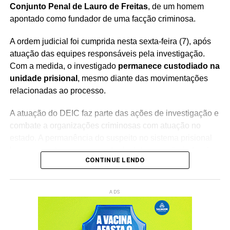
Conjunto Penal de Lauro de Freitas
, de um homem
apontado como fundador de uma facção criminosa.
A ordem judicial foi cumprida nesta sexta-feira (7), após
atuação das equipes responsáveis pela investigação.
Com a medida, o investigado
permanece custodiado na
unidade prisional
, mesmo diante das movimentações
relacionadas ao processo.
A atuação do DEIC faz parte das ações de investigação e
combate a organizações criminosas com atuação no
estado. A permanência do suspeito no sistema prisional
busca garantir o cumprimento da determinação judicial e
CONTINUE LENDO
o andamento das medidas previstas no processo.
O homem é apontado pelas autoridades como
fundador
ADS
de uma facção criminosa
, sendo investigado por sua
suposta participação na estrutura e nas atividades do
grupo.