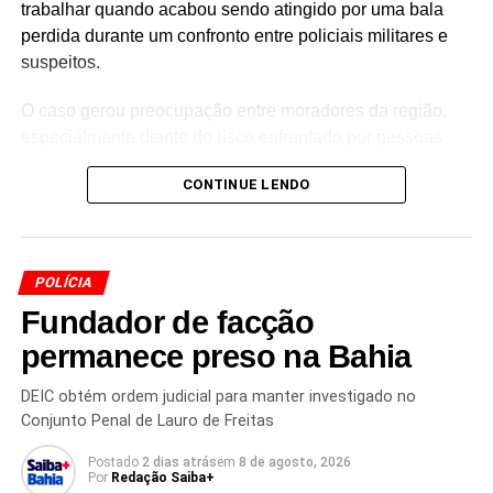
trabalhar quando acabou sendo atingido por uma bala
perdida durante um confronto entre policiais militares e
suspeitos.
O caso gerou preocupação entre moradores da região,
especialmente diante do risco enfrentado por pessoas
que circulavam pelas proximidades durante a ocorrência.
CONTINUE LENDO
O estado de saúde do idoso e as circunstâncias exatas
em que ele foi atingido deverão ser apurados pelas
autoridades.
POLÍCIA
Tiroteio deixa morto e ferida no
Fundador de facção
Arenoso
permanece preso na Bahia
No bairro do Arenoso, outro episódio de violência
DEIC obtém ordem judicial para manter investigado no
terminou com
a morte de um pedreiro de 49 anos e
Conjunto Penal de Lauro de Freitas
uma mulher ferida
. O tiroteio aconteceu na localidade
conhecida como
Beira Rio
.
Postado
2 dias atrás
em
8 de agosto, 2026
Por
Redação Saiba+