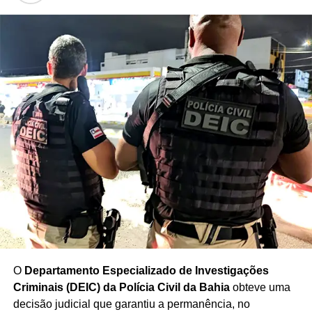
A ocorrência também será investigada para esclarecer a
dinâmica dos disparos e identificar os envolvidos. A
sequência de episódios registrados na capital baiana
neste sábado voltou a chamar atenção para os riscos
enfrentados pela população durante confrontos armados.
As autoridades deverão reunir informações sobre as duas
ocorrências para esclarecer as circunstâncias dos
disparos e determinar as responsabilidades pelos casos.
Redação Saiba+
O
Departamento Especializado de Investigações
Criminais (DEIC) da Polícia Civil da Bahia
obteve uma
decisão judicial que garantiu a permanência, no