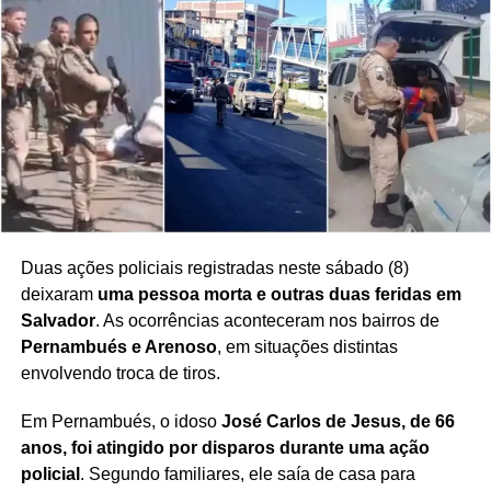
diferentes métodos de identificação permitem que as
autoridades cruzem informações e reúnam outros
elementos para confirmar a identidade dos investigados.
O avanço das tecnologias de
reconhecimento facial
também passou a integrar as ferramentas utilizadas pelas
forças de segurança, embora a identificação de suspeitos
dependa de um conjunto de procedimentos
investigativos.
A prática chama atenção para uma nova frente no
Duas ações policiais registradas neste sábado (8)
enfrentamento ao crime organizado, na qual criminosos
deixaram
uma pessoa morta e outras duas feridas em
tentam utilizar recursos estéticos para dificultar o trabalho
Salvador
. As ocorrências aconteceram nos bairros de
das autoridades.
Pernambués e Arenoso
, em situações distintas
envolvendo troca de tiros.
Em Pernambués, o idoso
José Carlos de Jesus, de 66
anos, foi atingido por disparos durante uma ação
Redação Saiba+
policial
. Segundo familiares, ele saía de casa para