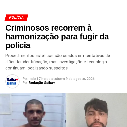
POLÍCIA
Criminosos recorrem à
harmonização para fugir da
polícia
TÓPICOS RELACIONADOS
BARRA BAHIA
FESTAS JUNINAS BAHIA
FORAGIDO DA JUSTIÇA
Procedimentos estéticos são usados em tentativas de
MANDADO DE PRISÃO
OPERAÇÃO SÃO JOÃO 2026
dificultar identificação, mas investigação e tecnologia
PENSÃO ALIMENTÍCIA
PLATAFORMA DE OBSERVAÇÃO ELEVADA
POE
continuam localizando suspeitos
POLÍCIA DA BAHIA
PRISÃO
RECONHECIMENTO FACIAL
SÃO JOÃO 2026
SEGURANÇA PÚBLICA
SSP BAHIA
Postado
17 horas atrás
em
9 de agosto, 2026
TECNOLOGIA POLICIAL
VIDEOMONITORAMENTO
Por
Redação Saiba+
PRÓXIMO
Wellington César tem trajetória ligada ao PT e a
Jaques Wagner
NÃO PERCA
Ex-PMs são condenados a mais de 20 anos por
homicídio em Salvador