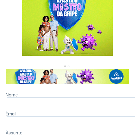
A decisão judicial representa mais uma medida adotada
pelas forças de segurança no enfrentamento às
organizações criminosas na Bahia. As investigações
continuam para esclarecer a atuação dos envolvidos e
identificar possíveis conexões dentro da estrutura da
facção.
ADS
Redação Saiba+
Nome
Email
Assunto