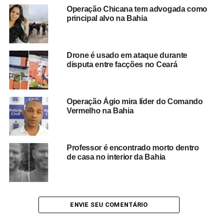
as celebrações.
Operação Chicana tem advogada como
principal alvo na Bahia
O sistema de monitoramento tem sido um dos
principais aliados das autoridades na localização de
foragidos
, permitindo respostas rápidas das equipes em
Drone é usado em ataque durante
campo e aumentando a eficiência das ações policiais. A
disputa entre facções no Ceará
SSP destaca que a tecnologia continuará sendo
empregada ao longo das festividades, contribuindo para
garantir mais tranquilidade aos participantes dos eventos.
Operação Ágio mira líder do Comando
Vermelho na Bahia
A expectativa é de que novas ações de fiscalização e
monitoramento permaneçam intensificadas durante todo
o período junino, fortalecendo o combate à criminalidade
Professor é encontrado morto dentro
e ampliando a sensação de segurança para moradores e
de casa no interior da Bahia
turistas.
ENVIE SEU COMENTÁRIO
Redação Saiba+