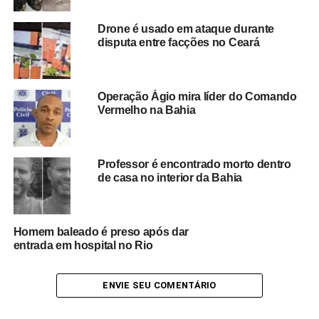
brasileiras
, especialmente em corredores estratégicos
Drone é usado em ataque durante
utilizados por organizações criminosas para o transporte
disputa entre facções no Ceará
de substâncias ilícitas entre estados.
O material apreendido foi encaminhado às autoridades
Operação Ágio mira líder do Comando
competentes para os procedimentos legais e
Vermelho na Bahia
continuidade das investigações, que deverão identificar a
origem e o destino da carga.
Professor é encontrado morto dentro
de casa no interior da Bahia
Redação Saiba+
Homem baleado é preso após dar
entrada em hospital no Rio
ENVIE SEU COMENTÁRIO