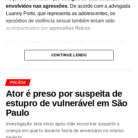
envolvidos nas agressões
. De acordo com a advogada
Luanny Porto, que representa as adolescentes, os
episódios de violência sexual também teriam sido
acompanhados por
agressões físicas
.
Ainda conforme o relato apresentado pela defesa, uma
das situações teria ocorrido durante o intervalo. As
CONTINUE LENDO
adolescentes estariam na sala de aula quando, segundo
a denúncia,
foram impedidas de sair do local enquanto
lanchavam
.
POLÍCIA
O caso é investigado pelas autoridades, que deverão
Ator é preso por suspeita de
apurar as circunstâncias das denúncias e identificar os
envolvidos. Por se tratar de
adolescentes vítimas de
estupro de vulnerável em São
violência sexual
, informações que possam levar à
Paulo
identificação das meninas devem ser preservadas,
conforme determina a legislação de proteção à infância e
Investigação teve início após mãe encontrar suspeito e
à adolescência.
criança em quarto durante festa de aniversário no interior
paulista