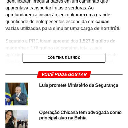
identificaram irregularidades em um caminhão que
aparentava transportar frutas e verduras. Ao
aprofundarem a inspeção, encontraram uma grande
quantidade de entorpecentes escondida em
caixas
vazias utilizadas para simular uma carga de hortifrúti
.
Segundo a PRF, foram apreendidos
1.527,5 quilos de
maconha
e
170 quilos de cocaína
, totalizando
aproximadamente
1,7 tonelada de drogas
retiradas de
CONTINUE LENDO
circulação. A descoberta representa uma das maiores
apreensões registradas na região neste ano.
VOCÊ PODE GOSTAR
A estratégia utilizada pelos criminosos tinha como
Lula promete Ministério da Segurança
objetivo dificultar a identificação da carga ilícita durante
fiscalizações nas rodovias federais. No entanto, a
experiência dos agentes e a análise detalhada do veículo
permitiram a localização dos entorpecentes.
Operação Chicana tem advogada como
principal alvo na Bahia
A apreensão reforça o papel das operações de
combate ao tráfico de drogas nas rodovias