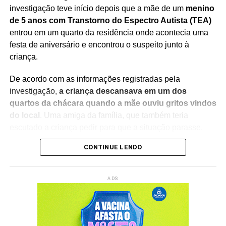
investigação teve início depois que a mãe de um
menino
de 5 anos com Transtorno do Espectro Autista (TEA)
entrou em um quarto da residência onde acontecia uma
festa de aniversário e encontrou o suspeito junto à
criança.
De acordo com as informações registradas pela
investigação,
a criança descansava em um dos
quartos da chácara quando a mãe ouviu gritos vindos
do local
. Uma amiga da família, que também teria
escutado a criança pedir para que a situação parasse,
acompanhou a mulher até o cômodo para verificar o que
CONTINUE LENDO
estava acontecendo.
Ao entrar no quarto,
a mãe encontrou o suspeito e a
ADS
criança sem roupas sobre a cama
. Conforme o boletim
de ocorrência, o menino demonstrava sinais de
desconforto e se queixava de dores. A testemunha relatou
às autoridades que foi responsável por acionar a Polícia