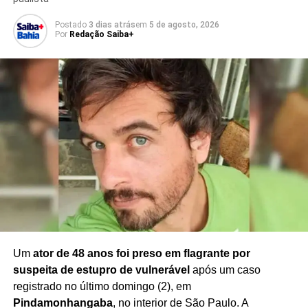
A denúncia provocou repercussão no município e chama
Postado
3 dias atrás
em
5 de agosto, 2026
atenção para a necessidade de
reforço das medidas de
Por
Redação Saiba+
proteção e segurança no ambiente escolar
,
especialmente diante de relatos de violência envolvendo
estudantes.
As investigações deverão esclarecer a dinâmica dos
episódios, a participação dos suspeitos e as providências
que serão adotadas pelas autoridades responsáveis pelo
caso.
Redação Saiba+
Um
ator de 48 anos foi preso em flagrante por
suspeita de estupro de vulnerável
após um caso
registrado no último domingo (2), em
Pindamonhangaba
, no interior de São Paulo. A