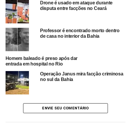
Drone é usado em ataque durante
crimes.
disputa entre facções no Ceará
A operação foi considerada um importante avanço no
combate a crimes financeiros e fraudes eletrônicas,
Professor é encontrado morto dentro
modalidade que tem registrado crescimento nos últimos
de casa no interior da Bahia
anos em diversas regiões do país.
As investigações continuam para identificar outros
Homem baleado é preso após dar
possíveis envolvidos e verificar a extensão dos prejuízos
entrada em hospital no Rio
causados pelas ações do grupo. A polícia também busca
esclarecer como funcionava toda a cadeia de desvio,
Operação Janus mira facção criminosa
no sul da Bahia
distribuição e utilização dos equipamentos apreendidos.
Com a ação, as autoridades esperam enfraquecer a
estrutura criminosa e impedir novas fraudes praticadas
por meio de sistemas de pagamento eletrônico.
ENVIE SEU COMENTÁRIO