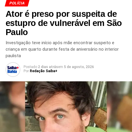
POLÍCIA
Redação Saiba+
Ator é preso por suspeita de
estupro de vulnerável em São
Paulo
Investigação teve início após mãe encontrar suspeito e
criança em quarto durante festa de aniversário no interior
paulista
TÓPICOS RELACIONADOS
APREENSÃO DE CELULARES
CHIPS DE CELULAR
CRIME FINANCEIRO
Postado
2 dias atrás
em
5 de agosto, 2026
DESVIO DE MÁQUINAS DE CARTÃO
FRAUDE ELETRÔNICA
Por
Redação Saiba+
FRAUDE FINANCEIRA
GOLPE COM MÁQUINAS DE CARTÃO
GOLPES ELETRÔNICOS
INVESTIGAÇÃO POLICIAL
MÁQUINAS DE CARTÃO
MÁQUINAS DE PAGAMENTO
OPERAÇÃO CONTRA FRAUDES
OPERAÇÃO POLICIAL
ORGANIZAÇÃO CRIMINOSA
POLÍCIA CIVIL
PRISÕES EM SÃO PAULO
PRISÕES NO RIO DE JANEIRO
SECRETARIA DA SEGURANÇA PÚBLICA
SEGURANÇA PÚBLICA
PRÓXIMO
PF mira fraude na Americanas e pede bloqueio