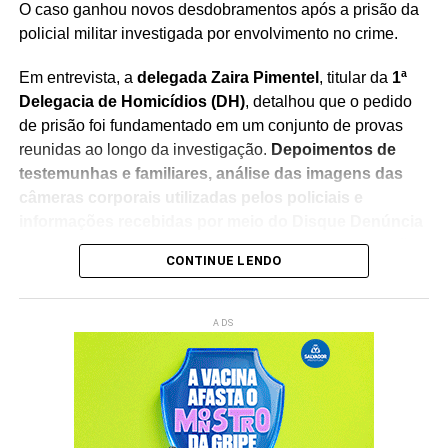
O caso ganhou novos desdobramentos após a prisão da
policial militar investigada por envolvimento no crime.
Em entrevista, a
delegada Zaira Pimentel
, titular da
1ª
Delegacia de Homicídios (DH)
, detalhou que o pedido
de prisão foi fundamentado em um conjunto de provas
reunidas ao longo da investigação.
Depoimentos de
testemunhas e familiares, análise das imagens das
câmeras corporais utilizadas pelos policiais e
informações recebidas por meio do Disque Denúncia
foram considerados fundamentais para a elucidação
CONTINUE LENDO
do caso
.
Segundo a delegada, o material coletado permitiu que a
ADS
Polícia Civil encaminhasse ao Poder Judiciário o pedido
de prisão preventiva da policial militar, que foi cumprido
na última terça-feira (4).
A investigada está custodiada
no Batalhão de Choque da Polícia Militar, em Lauro de
Freitas
, e deverá passar por
audiência de custódia