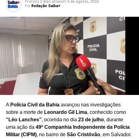
Postado
2 dias atrás
em
5 de agosto, 2026
Por
Redação Saiba+
O caso acende um alerta para o uso de drones em
ações criminosas
, reforçando a preocupação das forças
de segurança com o emprego de equipamentos
tecnológicos por facções em disputas territoriais. A Polícia
Civil segue realizando diligências para combater a
atuação dos grupos envolvidos e reforçar a segurança na
região.
Redação Saiba+
A
Polícia Civil da Bahia
avançou nas investigações
sobre a morte de
Leonardo Gil Lima
, conhecido como
“Léo Lanches”
, ocorrida no dia
23 de julho
, durante
uma ação da
49ª Companhia Independente da Polícia
Militar (CIPM)
, no bairro de
São Cristóvão
, em Salvador.