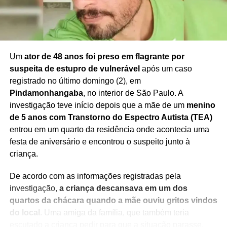
bilionário
NÃO PERCA
PRF apreende mais de 1,6 tonelada de drogas na
BR-116, na Bahia
Um
ator de 48 anos foi preso em flagrante por
suspeita de estupro de vulnerável
após um caso
registrado no último domingo (2), em
Pindamonhangaba
, no interior de São Paulo. A
investigação teve início depois que a mãe de um
menino
de 5 anos com Transtorno do Espectro Autista (TEA)
entrou em um quarto da residência onde acontecia uma
festa de aniversário e encontrou o suspeito junto à
criança.
De acordo com as informações registradas pela
investigação,
a criança descansava em um dos
quartos da chácara quando a mãe ouviu gritos vindos
do local
. Uma amiga da família, que também teria
escutado a criança pedir para que a situação parasse,