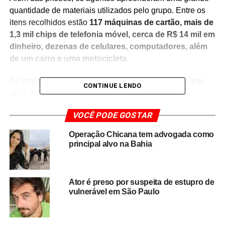
quantidade de materiais utilizados pelo grupo. Entre os
itens recolhidos estão
117 máquinas de cartão, mais de
1,3 mil chips de telefonia móvel, cerca de R$ 14 mil em
dinheiro, dezenas de celulares, computadores, além
de um carro e uma motocicleta
.
As investigações tiveram início em fevereiro deste ano,
CONTINUE LENDO
após a descoberta de um esquema envolvendo
funcionários de uma empresa responsável pelo
VOCÊ PODE GOSTAR
fornecimento de máquinas de pagamento eletrônico.
Segundo as apurações, os equipamentos eram
Operação Chicana tem advogada como
desviados e repassados para integrantes da organização
principal alvo na Bahia
criminosa, que os utilizavam em fraudes e golpes
financeiros.
Ator é preso por suspeita de estupro de
O grupo é suspeito de estruturar uma rede de atuação
vulnerável em São Paulo
que permitia o uso irregular das máquinas para
movimentações fraudulentas
, dificultando o
rastreamento das operações e ampliando o alcance dos