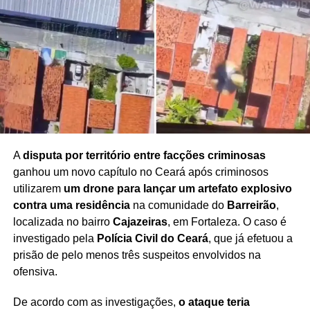
das apurações.
As autoridades reforçam que a
identidade da vítima é preservada por força da
legislação brasileira
, garantindo a proteção integral da
criança durante todo o processo.
Redação Saiba+
A
disputa por território entre facções criminosas
ganhou um novo capítulo no Ceará após criminosos
utilizarem
um drone para lançar um artefato explosivo
contra uma residência
na comunidade do
Barreirão
,
localizada no bairro
Cajazeiras
, em Fortaleza. O caso é
investigado pela
Polícia Civil do Ceará
, que já efetuou a
prisão de pelo menos três suspeitos envolvidos na
ofensiva.
De acordo com as investigações,
o ataque teria