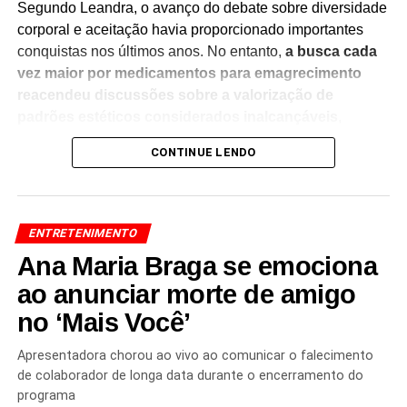
Segundo Leandra, o avanço do debate sobre diversidade
corporal e aceitação havia proporcionado importantes
conquistas nos últimos anos. No entanto,
a busca cada
vez maior por medicamentos para emagrecimento
reacendeu discussões sobre a valorização de
padrões estéticos considerados inalcançáveis
,
especialmente para as mulheres.
CONTINUE LENDO
A atriz destacou que a pressão para atender às
expectativas de aparência acompanha sua trajetória
profissional desde o início da carreira.
Ela defendeu a
ENTRETENIMENTO
importância de fortalecer o respeito às diferentes
Ana Maria Braga se emociona
formas de corpo e de combater cobranças estéticas
que afetam a autoestima e a saúde emocional
ao anunciar morte de amigo
.
no ‘Mais Você’
O tema tem gerado amplo debate no meio artístico e nas
redes sociais, especialmente diante da crescente procura
Apresentadora chorou ao vivo ao comunicar o falecimento
por medicamentos utilizados para perda de peso.
de colaborador de longa data durante o encerramento do
Especialistas apontam que o uso desses tratamentos
programa