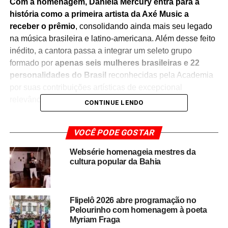
Com a homenagem, Daniela Mercury entra para a
história como a primeira artista da Axé Music a
receber o prêmio
, consolidando ainda mais seu legado
na música brasileira e latino-americana. Além desse feito
inédito, a cantora passa a integrar um seleto grupo
formado por
apenas seis mulheres brasileiras e 22
personalidades do Brasil
reconhecidas pela Academia
por suas contribuições artísticas de excepcional
relevância para a música latina.
CONTINUE LENDO
O reconhecimento celebra uma carreira marcada por
VOCÊ PODE GOSTAR
inovação, projeção internacional e forte influência na
cultura brasileira. Ao longo de mais de quatro décadas de
Websérie homenageia mestres da
atuação,
Daniela Mercury desempenhou papel
cultura popular da Bahia
fundamental na popularização da Axé Music
, levando
o ritmo baiano para palcos nacionais e internacionais e
contribuindo para a valorização da música produzida na
Flipelô 2026 abre programação no
Bahia.
Pelourinho com homenagem à poeta
Myriam Fraga