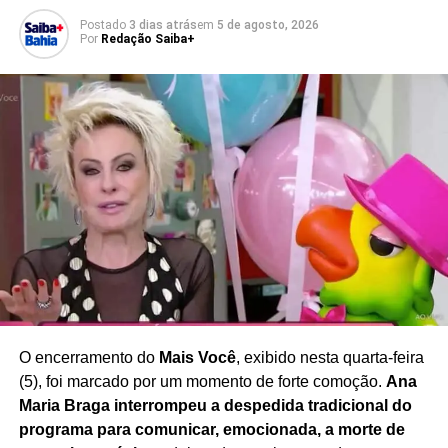
deve ocorrer apenas com
acompanhamento médico e
Postado
3 dias atrás
em
5 de agosto, 2026
indicação clínica
, evitando riscos à saúde e o uso
Por
Redação Saiba+
indiscriminado.
Com sua declaração,
Leandra Leal reforça a
necessidade de ampliar o debate sobre imagem
corporal, saúde e bem-estar
, defendendo uma
sociedade que valorize a diversidade e reduza a pressão
estética sobre mulheres de diferentes idades e perfis.
Redação Saiba+
O encerramento do
Mais Você
, exibido nesta quarta-feira
(5), foi marcado por um momento de forte comoção.
Ana
Maria Braga interrompeu a despedida tradicional do
programa para comunicar, emocionada, a morte de