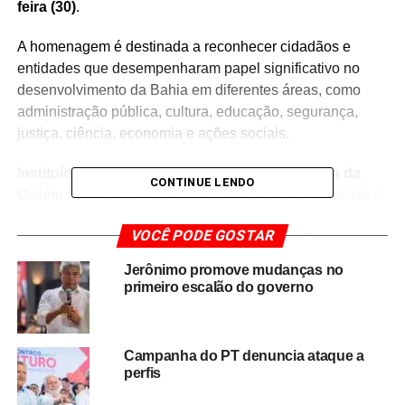
feira (30)
.
A homenagem é destinada a reconhecer cidadãos e
entidades que desempenharam papel significativo no
desenvolvimento da Bahia em diferentes áreas, como
administração pública, cultura, educação, segurança,
justiça, ciência, economia e ações sociais.
Instituída pela Lei nº 11.902, de 2010
, a
Medalha da
CONTINUE LENDO
Ordem 2 de Julho – Libertadores da Bahia
simboliza o
reconhecimento oficial do Governo do Estado àqueles
VOCÊ PODE GOSTAR
que contribuíram de forma expressiva para o
fortalecimento da sociedade baiana e para a valorização
Jerônimo promove mudanças no
da história do estado.
primeiro escalão do governo
A publicação no Diário Oficial formaliza a entrega da
honraria, reforçando a tradição de reconhecer
Campanha do PT denuncia ataque a
personalidades e instituições que deixaram um legado de
perfis
serviços prestados à população.
A Ordem 2 de Julho é