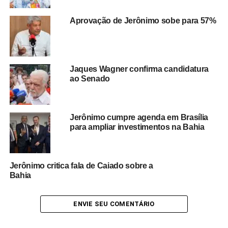
uma das principais distinções concedidas pelo
Governo da Bahia
, sendo associada à valorização da
Aprovação de Jerônimo sobe para 57%
cidadania, do compromisso público e do
desenvolvimento estadual.
A iniciativa também destaca a importância da data
Jaques Wagner confirma candidatura
histórica de
2 de Julho
, marco da consolidação da
ao Senado
Independência da Bahia, que representa um dos
capítulos mais importantes da história brasileira e inspira
a criação da honraria concedida pelo Executivo estadual.
Jerônimo cumpre agenda em Brasília
para ampliar investimentos na Bahia
Redação Saiba+
Jerônimo critica fala de Caiado sobre a
Bahia
ENVIE SEU COMENTÁRIO