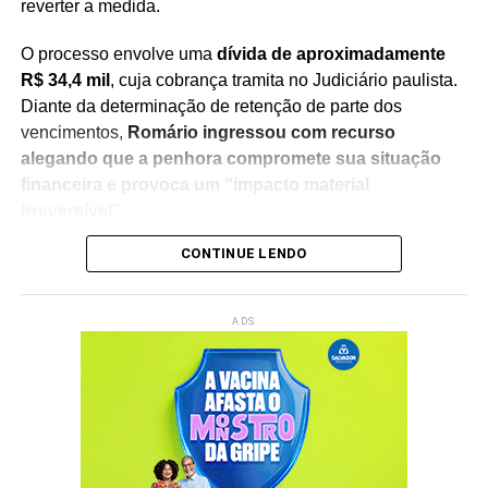
reverter a medida.
O processo envolve uma
dívida de aproximadamente
R$ 34,4 mil
, cuja cobrança tramita no Judiciário paulista.
Diante da determinação de retenção de parte dos
vencimentos,
Romário ingressou com recurso
alegando que a penhora compromete sua situação
financeira e provoca um “impacto material
irreversível”
.
CONTINUE LENDO
Na manifestação apresentada à Justiça, a defesa do
senador sustenta que
a retenção de 30% dos salários
seria ilegal
, argumentando que a medida afeta recursos
ADS
utilizados para sua manutenção pessoal e despesas do
cotidiano. O recurso solicita a revisão da decisão e a
suspensão da penhora enquanto o caso continua em
análise.
O episódio acrescenta um novo capítulo à disputa judicial