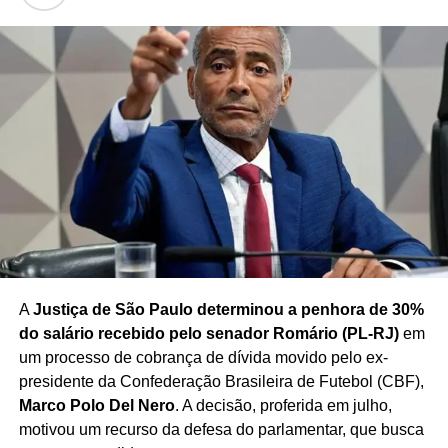
no enfrentamento da criminalidade.
Caso a proposta avance, a criação do Ministério da
Segurança dependerá da tramitação e aprovação das
medidas necessárias no Congresso Nacional, além dos
procedimentos legais para implementação da nova
estrutura.
Redação Saiba+
A
Justiça de São Paulo determinou a penhora de 30%
do salário recebido pelo senador Romário (PL-RJ)
em
um processo de cobrança de dívida movido pelo ex-
presidente da Confederação Brasileira de Futebol (CBF),
Marco Polo Del Nero
. A decisão, proferida em julho,
motivou um recurso da defesa do parlamentar, que busca