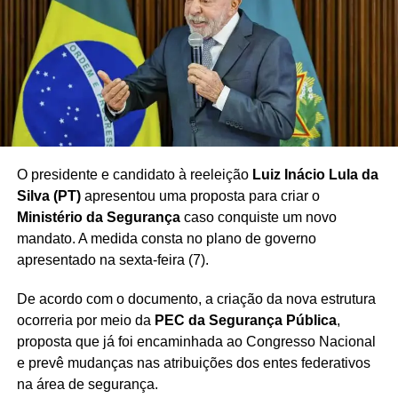
apresentada no contexto do evento.
O Estádio Municipal 1º de Maio, conhecido pela ligação
histórica com os movimentos trabalhistas do ABC, deverá
servir novamente como cenário para uma importante
manifestação política relacionada à trajetória de Lula.
O presidente e candidato à reeleição
Luiz Inácio Lula da
Silva (PT)
apresentou uma proposta para criar o
Redação Saiba+
Ministério da Segurança
caso conquiste um novo
mandato. A medida consta no plano de governo
apresentado na sexta-feira (7).
De acordo com o documento, a criação da nova estrutura
ocorreria por meio da
PEC da Segurança Pública
,
proposta que já foi encaminhada ao Congresso Nacional
e prevê mudanças nas atribuições dos entes federativos
na área de segurança.