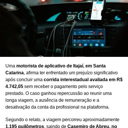
Com a retomada das atividades, a Assembleia entra em
uma fase decisiva para a apreciação de matérias de
impacto para o estado, em um contexto de maior atenção
às negociações políticas e à definição de pautas
prioritárias até a realização das eleições.
Redação Saiba+
Uma
motorista de aplicativo de Itajaí, em Santa
Catarina
, afirma ter enfrentado um prejuízo significativo
após concluir uma
corrida interestadual avaliada em R$
4.742,05
sem receber o pagamento pelo serviço
prestado. O caso ganhou repercussão ao reunir uma
longa viagem, a ausência de remuneração e a
desativação da conta da profissional na plataforma.
Segundo o relato, a viagem percorreu aproximadamente
1.195 quilômetros
, saindo de
Casemiro de Abreu, no