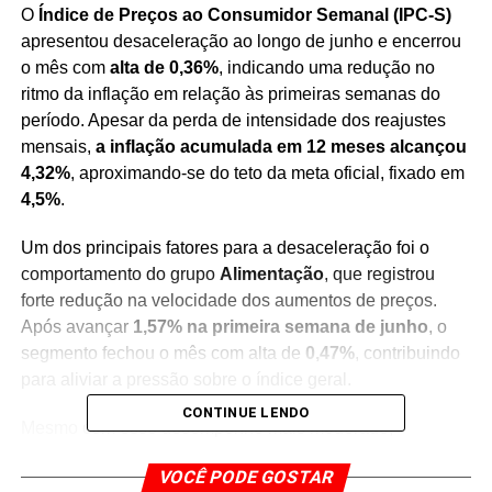
O
Índice de Preços ao Consumidor Semanal (IPC-S)
apresentou desaceleração ao longo de junho e encerrou
o mês com
alta de 0,36%
, indicando uma redução no
ritmo da inflação em relação às primeiras semanas do
período. Apesar da perda de intensidade dos reajustes
mensais,
a inflação acumulada em 12 meses alcançou
4,32%
, aproximando-se do teto da meta oficial, fixado em
4,5%
.
Um dos principais fatores para a desaceleração foi o
comportamento do grupo
Alimentação
, que registrou
forte redução na velocidade dos aumentos de preços.
Após avançar
1,57% na primeira semana de junho
, o
segmento fechou o mês com alta de
0,47%
, contribuindo
para aliviar a pressão sobre o índice geral.
CONTINUE LENDO
Mesmo com esse desempenho mais moderado,
especialistas alertam que o cenário ainda exige atenção.
VOCÊ PODE GOSTAR
Segundo o economista
André Braz
, coordenador dos