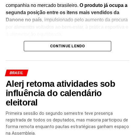
companhia no mercado brasileiro.
O produto já ocupa a
segunda posição entre os itens mais vendidos da
Danone no país
, impulsionado pelo aumento da procura
por alimentos voltados ao bem-estar, à prática esportiva e
à alimentação equilibrada.
CONTINUE LENDO
Segundo o CEO da Danone Brasil,
Tiago Santos
, a
decisão acompanha uma transformação no perfil dos
consumidores, que têm buscado cada vez mais produtos
com alto teor de proteína e benefícios nutricionais. A
BRASIL
expectativa da empresa é fortalecer sua presença no
Alerj retoma atividades sob
segmento e ampliar sua participação em um mercado que
segue em expansão.
influência do calendário
eleitoral
Além de aumentar a capacidade produtiva,
os
investimentos devem contribuir para o fortalecimento
Primeira sessão do segundo semestre teve presença
da operação brasileira
, considerada estratégica para os
registrada de todos os deputados, mas maioria participou de
planos de crescimento da multinacional. A meta é fazer
forma remota enquanto pautas estratégicas ganham espaço
com que o desempenho da Danone no Brasil avance em
na Assembleia.