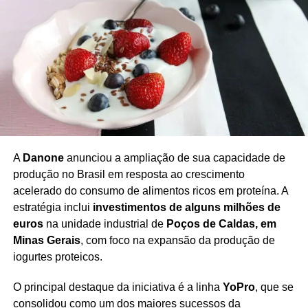
ALTA DOS PREÇOS
ANDRÉ BRAZ
ECONOMIA BRASILEIRA
FGV IBRE
ÍNDICE DE INFLAÇÃO
ÍNDICE DE PREÇOS AO CONSUMIDOR SEMANAL
INFLAÇÃO
INFLAÇÃO ACUMULADA
INFLAÇÃO DE JUNHO
IPC-S
MERCADO FINANCEIRO
META DE INFLAÇÃO
PREÇOS DOS ALIMENTOS
PRÓXIMO
EUA bloqueiam bens de investigados por elo
com o PCC
NÃO PERCA
GWM anuncia segunda fábrica no Brasil
A
Danone
anunciou a ampliação de sua capacidade de
produção no Brasil em resposta ao crescimento
acelerado do consumo de alimentos ricos em proteína. A
estratégia inclui
investimentos de alguns milhões de
euros
na unidade industrial de
Poços de Caldas, em
Minas Gerais
, com foco na expansão da produção de
iogurtes proteicos.
O principal destaque da iniciativa é a linha
YoPro
, que se
consolidou como um dos maiores sucessos da