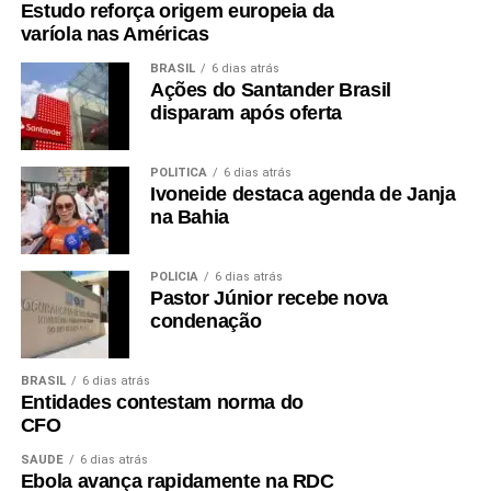
Estudo reforça origem europeia da
varíola nas Américas
BRASIL
6 dias atrás
Ações do Santander Brasil
disparam após oferta
POLÍTICA
6 dias atrás
Ivoneide destaca agenda de Janja
na Bahia
POLÍCIA
6 dias atrás
Pastor Júnior recebe nova
condenação
BRASIL
6 dias atrás
Entidades contestam norma do
CFO
SAÚDE
6 dias atrás
Ebola avança rapidamente na RDC