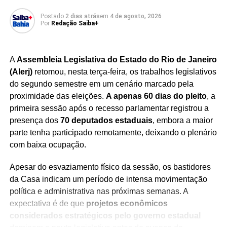
ritmo superior ao registrado pela matriz francesa nos
Postado
2 dias atrás
em
4 de agosto, 2026
próximos anos.
Por
Redação Saiba+
O mercado de alimentos funcionais e proteicos tem
apresentado crescimento consistente no país,
A
Assembleia Legislativa do Estado do Rio de Janeiro
impulsionado por consumidores interessados em hábitos
(Alerj)
retomou, nesta terça-feira, os trabalhos legislativos
de vida mais saudáveis.
Com a expansão da produção,
do segundo semestre em um cenário marcado pela
a Danone busca atender à demanda crescente e
proximidade das eleições.
A apenas 60 dias do pleito
, a
consolidar sua liderança em uma categoria que
primeira sessão após o recesso parlamentar registrou a
ganha cada vez mais espaço nas gôndolas e na
presença dos
70 deputados estaduais
, embora a maior
preferência dos brasileiros.
parte tenha participado remotamente, deixando o plenário
com baixa ocupação.
Apesar do esvaziamento físico da sessão, os bastidores
da Casa indicam um período de intensa movimentação
Redação Saiba+
política e administrativa nas próximas semanas. A
expectativa é de que
projetos econômicos
considerados estratégicos pelo governo estadual