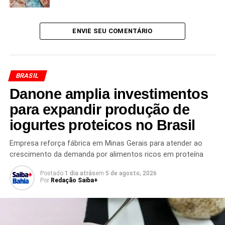
Embora a desaceleração do IPC-S represente um
sinal positivo no curto prazo, o comportamento da
inflação acumulada reforça a necessidade de
ENVIE SEU COMENTÁRIO
acompanhamento constante da evolução dos preços
,
especialmente em setores que impactam diretamente o
orçamento das famílias, como alimentação, habitação e
BRASIL
serviços.
Danone amplia investimentos
para expandir produção de
iogurtes proteicos no Brasil
Redação Saiba+
Empresa reforça fábrica em Minas Gerais para atender ao
crescimento da demanda por alimentos ricos em proteína
Postado
1 dia atrás
em
5 de agosto, 2026
Por
Redação Saiba+
TÓPICOS RELACIONADOS
ALIMENTAÇÃO