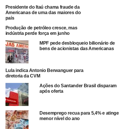
Índices de Preços do
FGV Ibre
, a análise da inflação
Presidente do Itaú chama fraude da
acumulada em 12 meses depende da base de
Americanas de uma das maiores do
comparação utilizada.
país
Produção de petróleo cresce, mas
De acordo com o economista,
no mesmo período de
indústria perde força em junho
2025, as taxas mensais de inflação variavam entre
MPF pede desbloqueio bilionário de
0,20% e 0,25%
, níveis inferiores aos registrados
bens de acionistas das Americanas
atualmente. Isso faz com que, mesmo diante de uma
desaceleração recente, o indicador acumulado continue
apresentando crescimento, aproximando-se do limite
Lula indica Antonio Berwanguer para
estabelecido para a meta inflacionária.
diretoria da CVM
A evolução da inflação permanece sendo um dos
Ações do Santander Brasil disparam
após oferta
principais indicadores observados pelo mercado
financeiro, investidores e autoridades econômicas, uma
vez que influencia decisões sobre política monetária,
taxas de juros e expectativas para o desempenho da
Desemprego recua para 5,4% e atinge
menor nível do ano
economia brasileira nos próximos meses.