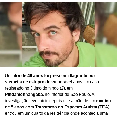
TÓPICOS RELACIONADOS
CRIME ORGANIZADO
DOLEIRO
ESQUEMA DE LAVAGEM DE DINHEIRO
FORAGIDO DA JUSTIÇA
INVESTIGAÇÃO DA POLÍCIA FEDERAL
LAVAGEM DE DINHEIRO
OPERAÇÃO DA PF
OPERAÇÃO EXCHANGE
PCC
POLÍCIA FEDERAL
PRIMEIRO COMANDO DA CAPITAL
SANÇÕES DOS ESTADOS UNIDOS
SÃO PAULO
VICTOR HENRIQUE DE OLIVEIRA SHIMADA
PRÓXIMO
Operação prende nove advogados na Bahia
NÃO PERCA
Polícia prende suspeito de abastecer tráfico no
Um
ator de 48 anos foi preso em flagrante por
Rio
suspeita de estupro de vulnerável
após um caso
registrado no último domingo (2), em
Pindamonhangaba
, no interior de São Paulo. A
investigação teve início depois que a mãe de um
menino
de 5 anos com Transtorno do Espectro Autista (TEA)
entrou em um quarto da residência onde acontecia uma