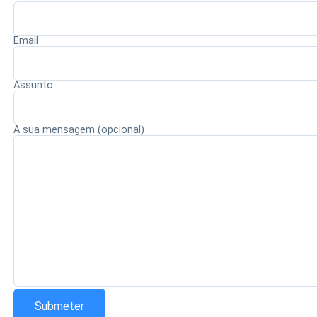
contribua para o completo esclarecimento dos fatos e
para a responsabilização dos envolvidos, conforme o
Email
devido processo legal
.
Assunto
Redação Saiba+
A sua mensagem (opcional)