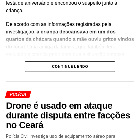
festa de aniversário e encontrou o suspeito junto à
criança.
De acordo com as informações registradas pela
investigação,
a criança descansava em um dos
quartos da chácara quando a mãe ouviu gritos vindos
do local
. Uma amiga da família, que também teria
escutado a criança pedir para que a situação parasse,
acompanhou a mulher até o cômodo para verificar o que
CONTINUE LENDO
estava acontecendo.
Ao entrar no quarto,
a mãe encontrou o suspeito e a
criança sem roupas sobre a cama
. Conforme o boletim
POLÍCIA
de ocorrência, o menino demonstrava sinais de
Drone é usado em ataque
desconforto e se queixava de dores. A testemunha relatou
às autoridades que foi responsável por acionar a Polícia
durante disputa entre facções
Militar após presenciar a cena.
no Ceará
Após a chegada dos policiais e a coleta dos primeiros
Polícia Civil investiga uso de equipamento aéreo para