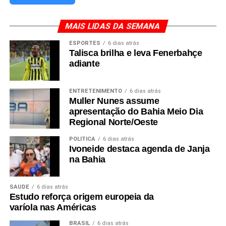
MAIS LIDAS DA SEMANA
ESPORTES
6 dias atrás
Talisca brilha e leva Fenerbahçe
adiante
ENTRETENIMENTO
6 dias atrás
Muller Nunes assume
apresentação do Bahia Meio Dia
Regional Norte/Oeste
POLÍTICA
6 dias atrás
Ivoneide destaca agenda de Janja
na Bahia
SAÚDE
6 dias atrás
Estudo reforça origem europeia da
varíola nas Américas
BRASIL
6 dias atrás