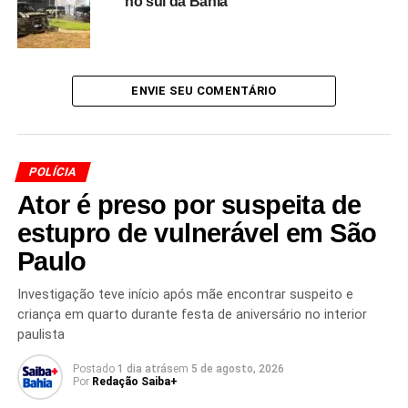
no sul da Bahia
movimentações financeiras atribuídas ao investigado.
O inquérito segue em andamento, e
as autoridades
continuam as buscas para localizar o suspeito
,
ENVIE SEU COMENTÁRIO
enquanto analisam documentos e outros elementos
reunidos durante a operação. O caso permanece sob
investigação, e a responsabilidade criminal dos
envolvidos será definida no decorrer do processo judicial,
POLÍCIA
com garantia do direito à ampla defesa e ao contraditório.
Ator é preso por suspeita de
estupro de vulnerável em São
Paulo
Redação Saiba+
Investigação teve início após mãe encontrar suspeito e
criança em quarto durante festa de aniversário no interior
paulista
Postado
1 dia atrás
em
5 de agosto, 2026
Por
Redação Saiba+