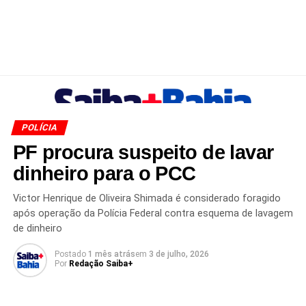
POLÍCIA
PF procura suspeito de lavar
dinheiro para o PCC
Victor Henrique de Oliveira Shimada é considerado foragido
após operação da Polícia Federal contra esquema de lavagem
de dinheiro
Postado
1 mês atrás
em
3 de julho, 2026
Por
Redação Saiba+