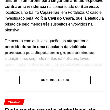
utilizarem
um drone para lançar um artefato explosivo
contra uma residência
na comunidade do
Barreirão
,
localizada no bairro
Cajazeiras
, em Fortaleza. O caso é
investigado pela
Polícia Civil do Ceará
, que já efetuou a
prisão de pelo menos três suspeitos envolvidos na
ofensiva.
De acordo com as investigações,
o ataque teria
ocorrido durante uma escalada da violência
provocada pela disputa entre grupos criminosos
,
situação que, segundo relatos não oficiais, levou
aproximadamente
dez famílias a deixarem suas casas
por medo de novos confrontos e represálias.
CONTINUE LENDO
A ocorrência ganhou ampla repercussão após a
circulação de um vídeo nas redes sociais mostrando
um
homem operando um drone para lançar o explosivo
sobre um imóvel
, evidenciando uma nova estratégia
POLÍCIA
utilizada por organizações criminosas para ampliar seu