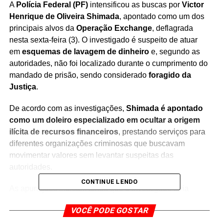
A
Polícia Federal (PF)
intensificou as buscas por
Victor
Henrique de Oliveira Shimada
, apontado como um dos
principais alvos da
Operação Exchange
, deflagrada
nesta sexta-feira (3). O investigado é suspeito de atuar
em
esquemas de lavagem de dinheiro
e, segundo as
autoridades, não foi localizado durante o cumprimento do
mandado de prisão, sendo considerado
foragido da
Justiça
.
De acordo com as investigações,
Shimada é apontado
como um doleiro especializado em ocultar a origem
ilícita de recursos financeiros
, prestando serviços para
diferentes organizações criminosas que buscavam
movimentar valores sem levantar suspeitas das
autoridades.
CONTINUE LENDO
As apurações indicam ainda que o investigado teria
mantido relações com pessoas ligadas ao
Primeiro
VOCÊ PODE GOSTAR
Comando da Capital (PCC)
, além de atuar em diversos