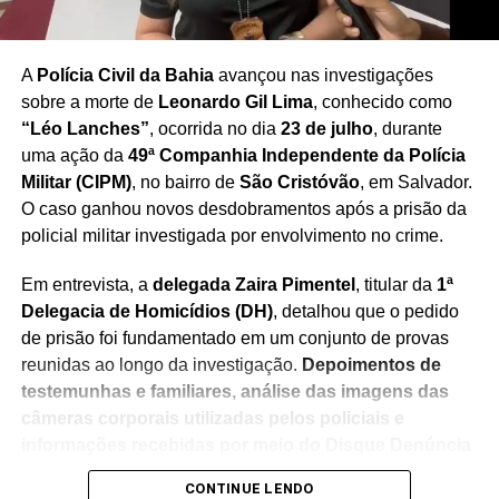
Redação Saiba+
A
Polícia Civil da Bahia
avançou nas investigações
sobre a morte de
Leonardo Gil Lima
, conhecido como
“Léo Lanches”
, ocorrida no dia
23 de julho
, durante
uma ação da
49ª Companhia Independente da Polícia
Militar (CIPM)
, no bairro de
São Cristóvão
, em Salvador.
O caso ganhou novos desdobramentos após a prisão da
policial militar investigada por envolvimento no crime.
Em entrevista, a
delegada Zaira Pimentel
, titular da
1ª
Delegacia de Homicídios (DH)
, detalhou que o pedido
de prisão foi fundamentado em um conjunto de provas
reunidas ao longo da investigação.
Depoimentos de
testemunhas e familiares, análise das imagens das
câmeras corporais utilizadas pelos policiais e
informações recebidas por meio do Disque Denúncia
foram considerados fundamentais para a elucidação
CONTINUE LENDO
do caso
.