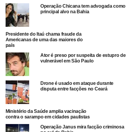
esquemas criminosos no estado de São Paulo.
A Polícia
Operação Chicana tem advogada como
Federal apura a extensão da rede de lavagem de
principal alvo na Bahia
dinheiro e a participação de outros envolvidos no
esquema
.
Presidente do Itaú chama fraude da
A
Operação Exchange
integra um conjunto de ações
Americanas de uma das maiores do
voltadas ao combate à criminalidade financeira e ao
país
enfraquecimento das estruturas responsáveis pela
Ator é preso por suspeita de estupro de
movimentação de recursos provenientes de atividades
vulnerável em São Paulo
ilícitas. As diligências incluem o cumprimento de
mandados judiciais e a coleta de provas para aprofundar
as investigações.
Drone é usado em ataque durante
disputa entre facções no Ceará
Além das investigações conduzidas no Brasil,
Victor
Henrique de Oliveira Shimada também foi alvo de
sanções impostas pelo governo dos Estados Unidos
,
Ministério da Saúde amplia vacinação
em razão de seu suposto vínculo com integrantes do
contra o sarampo em cidades paulistas
PCC. As medidas ampliaram a repercussão internacional
Operação Janus mira facção criminosa
do caso e reforçaram o monitoramento sobre as