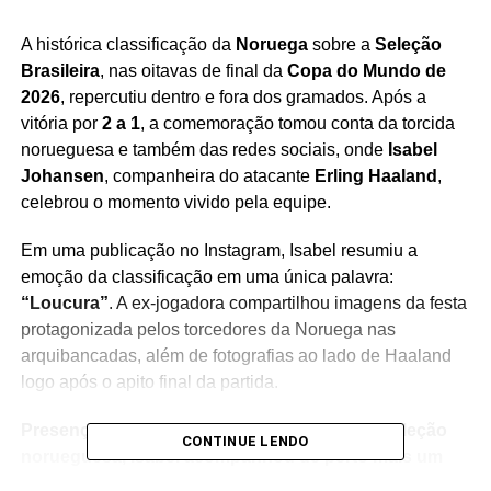
A histórica classificação da
Noruega
sobre a
Seleção
Brasileira
, nas oitavas de final da
Copa do Mundo de
2026
, repercutiu dentro e fora dos gramados. Após a
vitória por
2 a 1
, a comemoração tomou conta da torcida
norueguesa e também das redes sociais, onde
Isabel
Johansen
, companheira do atacante
Erling Haaland
,
celebrou o momento vivido pela equipe.
Em uma publicação no Instagram, Isabel resumiu a
emoção da classificação em uma única palavra:
“Loucura”
. A ex-jogadora compartilhou imagens da festa
protagonizada pelos torcedores da Noruega nas
arquibancadas, além de fotografias ao lado de Haaland
logo após o apito final da partida.
Presença constante nos compromissos da seleção
CONTINUE LENDO
norueguesa, Isabel acompanhou de perto mais um
momento histórico do futebol do país.
A classificação