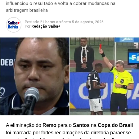
influenciou o resultado e volta a cobrar mudanças na
criatividade e poder de decisão ao ataque rubro-
arbitragem brasileira
negro
, características valorizadas pela comissão técnica.
Postado
21 horas atrás
em
5 de agosto, 2026
Enquanto o mercado da bola segue movimentado,
o
Por
Redação Saiba+
Flamengo continua em busca de peças para manter a
equipe competitiva nas principais competições da
temporada
. Caso a negociação avance, Luiz Henrique
poderá se tornar um dos reforços de maior impacto do
clube neste período de transferências.
Redação Saiba+
A eliminação do
Remo
para o
Santos
na
Copa do Brasil
foi marcada por fortes reclamações da diretoria paraense