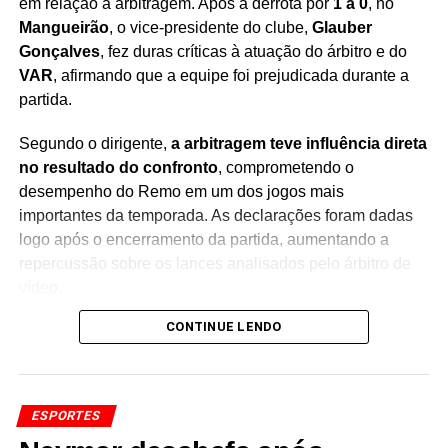
em relação à arbitragem. Após a derrota por
1 a 0
, no
Mangueirão
, o vice-presidente do clube,
Glauber
Gonçalves
, fez duras críticas à atuação do árbitro e do
VAR
, afirmando que a equipe foi prejudicada durante a
partida.
Segundo o dirigente,
a arbitragem teve influência direta
no resultado do confronto
, comprometendo o
desempenho do Remo em um dos jogos mais
importantes da temporada. As declarações foram dadas
logo após o encerramento da partida, aumentando a
repercussão sobre os lances analisados pelo árbitro de
vídeo.
CONTINUE LENDO
Durante o pronunciamento,
Glauber Gonçalves afirmou
que o clube voltou a ser prejudicado por decisões da
arbitragem
, relacionando o episódio a discussões
recentes envolvendo outras equipes do futebol brasileiro.
ESPORTES
Na avaliação do dirigente, situações semelhantes têm