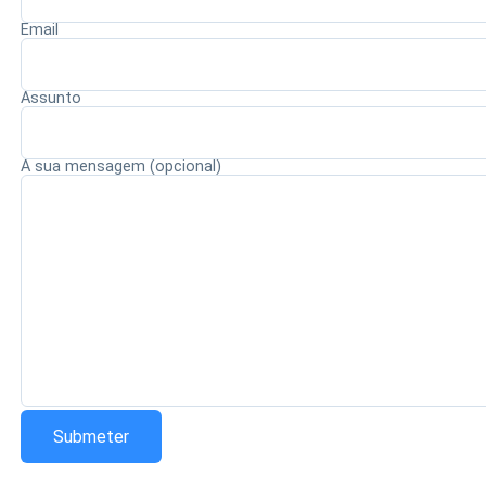
repercutindo entre torcedores e dirigentes.
Email
Assunto
Redação Saiba+
A sua mensagem (opcional)