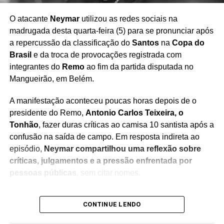
O atacante
Neymar
utilizou as redes sociais na
madrugada desta quarta-feira (5) para se pronunciar após
Redação Saiba+
a repercussão da classificação do
Santos
na
Copa do
Brasil
e da troca de provocações registrada com
integrantes do
Remo
ao fim da partida disputada no
Mangueirão, em Belém.
A manifestação aconteceu poucas horas depois de o
presidente do Remo,
Antonio Carlos Teixeira, o
Tonhão
, fazer duras críticas ao camisa 10 santista após a
confusão na saída de campo. Em resposta indireta ao
episódio,
Neymar compartilhou uma reflexão sobre
críticas, julgamentos e a pressão enfrentada por
pessoas públicas
, sem citar nomes.
Na publicação, o jogador destacou que pessoas em
CONTINUE LENDO
evidência costumam ser mais lembradas por falhas do
que por conquistas.
O atleta afirmou que poucos