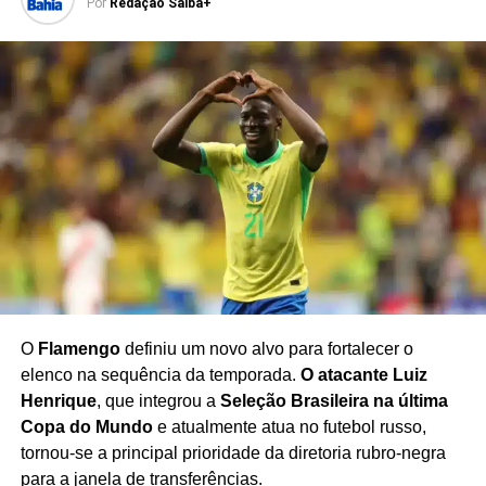
Por
Redação Saiba+
INSTAGRAM
ISABEL JOHANSEN
MUNDIAL DE FUTEBOL
NORUEGA
QUARTAS DE FINAL
SELEÇÃO BRASILEIRA
TORCIDA NORUEGUESA
VITÓRIA DA NORUEGA
PRÓXIMO
CBF sai em defesa de Raphael Claus após
críticas de Trump
NÃO PERCA
Neymar anuncia aposentadoria da Seleção
Brasileira
O
Flamengo
definiu um novo alvo para fortalecer o
elenco na sequência da temporada.
O atacante Luiz
Henrique
, que integrou a
Seleção Brasileira na última
Copa do Mundo
e atualmente atua no futebol russo,
tornou-se a principal prioridade da diretoria rubro-negra
para a janela de transferências.