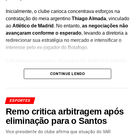
Inicialmente, o clube carioca concentrava esforços na
contratação do meia argentino
Thiago Almada
, vinculado
ao
Atlético de Madrid
. No entanto,
as negociações não
avançaram conforme o esperado
, levando a diretoria a
redirecionar sua estratégia no mercado e intensificar o
interesse pelo ex-jogador do Botafogo.
Luiz Henrique ganhou destaque no futebol brasileiro
por suas atuações de alto nível
, desempenho que o
CONTINUE LENDO
levou à Seleção Brasileira e despertou o interesse de
clubes internacionais. Agora, o atacante volta a figurar
entre os principais nomes monitorados pelo Flamengo
para reforçar o setor ofensivo.
ESPORTES
Remo critica arbitragem após
A expectativa é de que o clube avalie as condições da
negociação nos próximos dias, buscando um acordo que
eliminação para o Santos
viabilize a chegada do jogador.
A contratação é vista
como uma oportunidade de agregar velocidade,
Vice-presidente do clube afirma que atuação do VAR