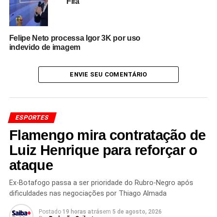
Fifa
Agora, a Noruega concentra suas atenções nas quartas
de final da Copa do Mundo, mantendo vivo o sonho de
conquistar uma campanha inédita no torneio.
Com
Felipe Neto processa Igor 3K por uso
Haaland como principal referência técnica, a seleção
indevido de imagem
segue embalada pela confiança adquirida após
eliminar o Brasil
, um dos favoritos ao título mundial.
ENVIE SEU COMENTÁRIO
Redação Saiba+
ESPORTES
Flamengo mira contratação de
Luiz Henrique para reforçar o
ataque
Ex-Botafogo passa a ser prioridade do Rubro-Negro após
dificuldades nas negociações por Thiago Almada
TÓPICOS RELACIONADOS
BRASIL X NORUEGA
CLASSIFICAÇÃO DA NORUEGA
COPA DO MUNDO 2026
Postado
19 horas atrás
em
5 de agosto, 2026
ERLING HAALAND
FUTEBOL INTERNACIONAL
HAALAND