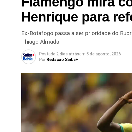
Flamengo mira co
Henrique para ref
Ex-Botafogo passa a ser prioridade do Rub
Thiago Almada
Postado
2 dias atrás
em
5 de agosto, 2026
Por
Redação Saiba+