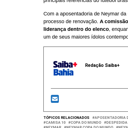
principais referências do futebol bras
Com a aposentadoria de Neymar da eq
processo de renovação.
A comissão
liderança dentro do elenco
, enquan
um de seus maiores ídolos contempo
Redação Saiba+
TÓPICOS RELACIONADOS
APOSENTADORIA 
CAMISA 10
COPA DO MUNDO
DESPEDIDA
NEYMAR
NEYMAR COPA DO MUNDO
NEYM