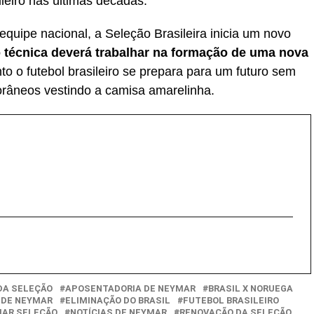
ileiro nas últimas décadas.
uipe nacional, a Seleção Brasileira inicia um novo
 técnica deverá trabalhar na formação de uma nova
to o futebol brasileiro se prepara para um futuro sem
râneos vestindo a camisa amarelinha.
DA SELEÇÃO
APOSENTADORIA DE NEYMAR
BRASIL X NORUEGA
 DE NEYMAR
ELIMINAÇÃO DO BRASIL
FUTEBOL BRASILEIRO
AR SELEÇÃO
NOTÍCIAS DE NEYMAR
RENOVAÇÃO DA SELEÇÃO