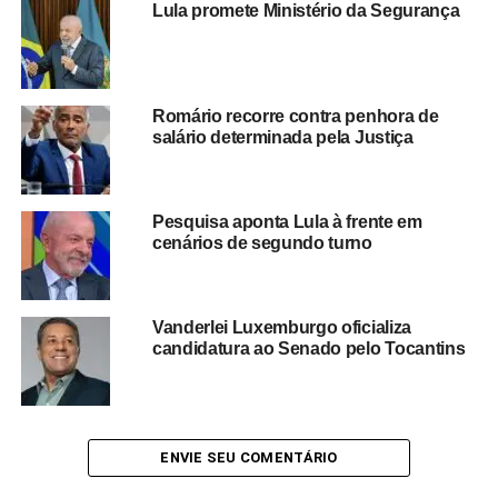
Lula promete Ministério da Segurança
partidárias ainda dependem das convenções e do
calendário oficial da Justiça Eleitoral
. Até lá, pesquisas
de intenção de voto continuam sendo utilizadas como
instrumento para orientar decisões estratégicas dos
Romário recorre contra penhora de
principais grupos políticos.
salário determinada pela Justiça
Especialistas destacam que o desempenho de lideranças
estaduais costuma exercer influência sobre as eleições
Pesquisa aponta Lula à frente em
nacionais, especialmente em estados com grande peso
cenários de segundo turno
eleitoral como São Paulo. Dessa forma,
os movimentos
de Tarcísio de Freitas, Flávio Bolsonaro e do
presidente Lula permanecem no centro das atenções
Vanderlei Luxemburgo oficializa
à medida que o pleito de 2026 se aproxima.
candidatura ao Senado pelo Tocantins
Redação Saiba+
ENVIE SEU COMENTÁRIO