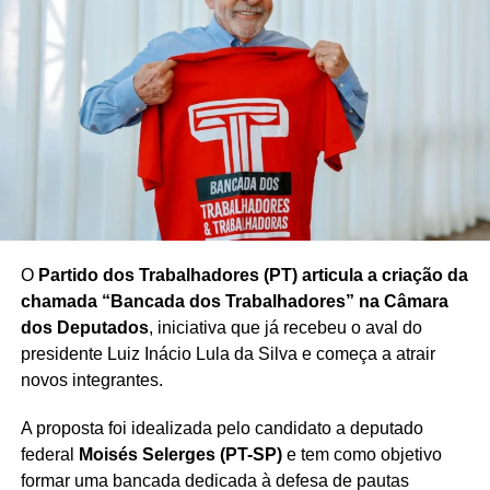
preparativos da Justiça Eleitoral para os próximos
processos eleitorais, com foco na manutenção dos
mecanismos de segurança, fiscalização e transparência
utilizados no sistema de votação brasileiro.
Redação Saiba+
O
Partido dos Trabalhadores (PT) articula a criação da
chamada “Bancada dos Trabalhadores” na Câmara
dos Deputados
, iniciativa que já recebeu o aval do
presidente Luiz Inácio Lula da Silva e começa a atrair
novos integrantes.
A proposta foi idealizada pelo candidato a deputado
federal
Moisés Selerges (PT-SP)
e tem como objetivo
formar uma bancada dedicada à defesa de pautas