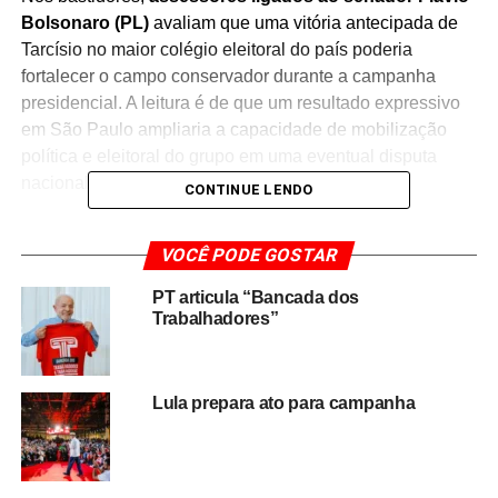
Bolsonaro (PL)
avaliam que uma vitória antecipada de
Tarcísio no maior colégio eleitoral do país poderia
fortalecer o campo conservador durante a campanha
presidencial. A leitura é de que um resultado expressivo
em São Paulo ampliaria a capacidade de mobilização
política e eleitoral do grupo em uma eventual disputa
nacional.
CONTINUE LENDO
Ao mesmo tempo, integrantes da base governista
VOCÊ PODE GOSTAR
monitoram as projeções eleitorais e acompanham os
possíveis reflexos que o desempenho do governador
PT articula “Bancada dos
paulista poderá exercer sobre a corrida ao Palácio do
Trabalhadores”
Planalto. O entendimento é de que o cenário em São
Paulo poderá influenciar alianças, estratégias de
campanha e a distribuição de recursos políticos ao longo
Lula prepara ato para campanha
do processo eleitoral.
Embora as articulações estejam em andamento,
as
definições sobre candidaturas e composições