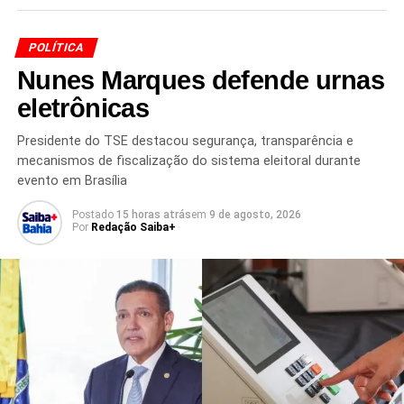
POLÍTICA
Nunes Marques defende urnas
eletrônicas
TÓPICOS RELACIONADOS
CAMPANHA PRESIDENCIAL
CENÁRIO POLÍTICO
DISPUTA PRESIDENCIAL
Presidente do TSE destacou segurança, transparência e
ELEIÇÕES 2026
FLÁVIO BOLSONARO
mecanismos de fiscalização do sistema eleitoral durante
GOVERNADOR DE SÃO PAULO
LULA
evento em Brasília
PESQUISAS ELEITORAIS
PL
POLÍTICA BRASILEIRA
PRIMEIRO TURNO
PT
REPUBLICANOS
Postado
15 horas atrás
em
9 de agosto, 2026
TARCÍSIO DE FREITAS
Por
Redação Saiba+
PRÓXIMO
Governo prevê prazo de 10 anos para
renegociação de dívidas rurais
NÃO PERCA
STF mantém cota para candidaturas de pessoas
negras