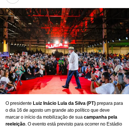
período eleitoral, com a apresentação da iniciativa a
candidatos e lideranças políticas. A composição definitiva
da
“Bancada dos Trabalhadores”
dependerá,
posteriormente, dos resultados das eleições e da adesão
dos parlamentares eleitos.
Redação Saiba+
O presidente
Luiz Inácio Lula da Silva (PT)
prepara para
o dia 16 de agosto um grande ato político que deve
marcar o início da mobilização de sua
campanha pela
reeleição
. O evento está previsto para ocorrer no Estádio