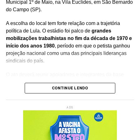
Municipal 1º de Maio, na Vila Euclides, em São Bernardo
do Campo (SP).
A escolha do local tem forte relação com a trajetória
política de Lula. O estádio foi palco de
grandes
mobilizações trabalhistas no fim da década de 1970 e
início dos anos 1980
, período em que o petista ganhou
projeção nacional como uma das principais lideranças
sindicais do país.
O ato deverá reunir apoiadores e integrantes da base
política de Lula em um momento considerado estratégico
CONTINUE LENDO
para a disputa eleitoral. A expectativa é de que o encontro
também seja marcado por discursos sobre a trajetória
política do presidente e os próximos passos de seu
ADS
projeto eleitoral.
A realização do evento em
São Bernardo do Campo
resgata um dos principais símbolos da história política de