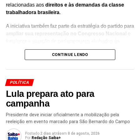
relacionadas aos
direitos e às demandas da classe
trabalhadora brasileira
.
A iniciativa também faz parte da estratégia do partido para
ampliar sua representação no Congresso Nacional
e
fortalecer a atuação de parlamentares alinhados às
pautas trabalhistas.
CONTINUE LENDO
A ideia é reunir deputados em torno de temas
considerados prioritários para os trabalhadores, criando
uma articulação específica dentro da Câmara para
POLÍTICA
discutir e acompanhar propostas relacionadas ao
Lula prepara ato para
mercado de trabalho e aos direitos sociais.
campanha
Com o apoio de Lula, a proposta passou a ganhar espaço
dentro do partido e busca conquistar novos
Presidente deve iniciar oficialmente a mobilização pela
parlamentares interessados em integrar o grupo.
reeleição em evento marcado para São Bernardo do Campo
Postado
2 dias atrás
em
8 de agosto, 2026
A expectativa é de que a articulação avance durante o
Por
Redação Saiba+