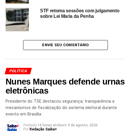
nos processos democráticos.
STF retoma sessões com julgamento
sobre Lei Maria da Penha
Redação Saiba+
ENVIE SEU COMENTÁRIO
POLÍTICA
Nunes Marques defende urnas
TÓPICOS RELACIONADOS
AÇÃO AFIRMATIVA
eletrônicas
CANDIDATURAS NEGRAS
ELEIÇÕES
EMENDA CONSTITUCIONAL
FEFC
Presidente do TSE destacou segurança, transparência e
FINANCIAMENTO ELEITORAL
FUNDO ESPECIAL DE FINANCIAMENTO DE CAMPANHA
mecanismos de fiscalização do sistema eleitoral durante
FUNDO PARTIDÁRIO
PARTIDOS POLÍTICOS
evento em Brasília
PESSOAS PRETAS E PARDAS
STF
SUPREMO TRIBUNAL FEDERAL
Postado
16 horas atrás
em
9 de agosto, 2026
Por
Redação Saiba+