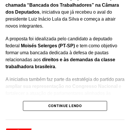
chamada “Bancada dos Trabalhadores” na Câmara
dos Deputados
, iniciativa que já recebeu o aval do
presidente Luiz Inácio Lula da Silva e começa a atrair
novos integrantes.
A proposta foi idealizada pelo candidato a deputado
federal
Moisés Selerges (PT-SP)
e tem como objetivo
formar uma bancada dedicada à defesa de pautas
relacionadas aos
direitos e às demandas da classe
trabalhadora brasileira
.
A iniciativa também faz parte da estratégia do partido para
ampliar sua representação no Congresso Nacional
e
fortalecer a atuação de parlamentares alinhados às
pautas trabalhistas.
CONTINUE LENDO
A ideia é reunir deputados em torno de temas
considerados prioritários para os trabalhadores, criando
uma articulação específica dentro da Câmara para