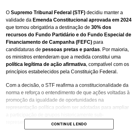
O
Supremo Tribunal Federal (STF)
decidiu manter a
validade da
Emenda Constitucional aprovada em 2024
que tornou obrigatória a destinação de
30% dos
recursos do Fundo Partidário e do Fundo Especial de
Financiamento de Campanha (FEFC)
para
candidaturas de
pessoas pretas e pardas
. Por maioria,
os ministros entenderam que a medida constitui uma
política legítima de ação afirmativa
, compatível com os
princípios estabelecidos pela Constituição Federal.
Com a decisão, o STF reafirma a constitucionalidade da
norma e reforça o entendimento de que ações voltadas à
promoção da igualdade de oportunidades na
representação política podem ser adotadas para ampliar
a participação de grupos historicamente sub-
representados no processo eleitoral.
CONTINUE LENDO
Os ministros também mantiveram a possibilidade de os