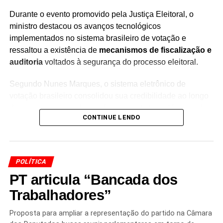
Durante o evento promovido pela Justiça Eleitoral, o
ministro destacou os avanços tecnológicos
implementados no sistema brasileiro de votação e
ressaltou a existência de
mecanismos de fiscalização e
auditoria
voltados à segurança do processo eleitoral.
Segundo Nunes Marques, o sistema eletrônico de
votação brasileiro consolidou sua credibilidade ao longo
dos anos por meio do aperfeiçoamento tecnológico e de
CONTINUE LENDO
procedimentos destinados a garantir a confiabilidade das
eleições.
O presidente do TSE também afirmou que
a segurança e
POLÍTICA
a transparência do processo eleitoral são
PT articula “Bancada dos
fundamentais para preservar a participação dos
eleitores
. Na avaliação apresentada pelo ministro,
Trabalhadores”
questionamentos que desacreditem o sistema de votação
podem afetar a confiança da população no processo
Proposta para ampliar a representação do partido na Câmara