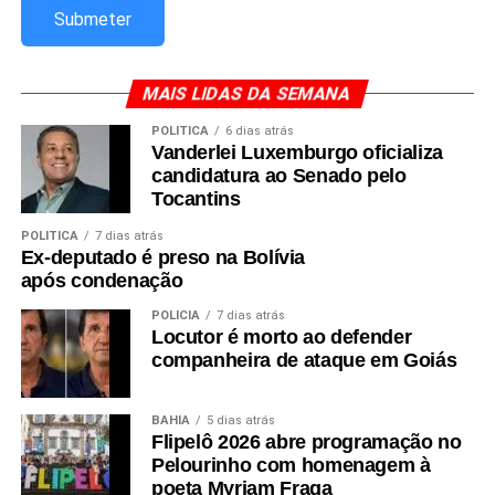
MAIS LIDAS DA SEMANA
POLÍTICA
6 dias atrás
Vanderlei Luxemburgo oficializa
candidatura ao Senado pelo
Tocantins
POLÍTICA
7 dias atrás
Ex-deputado é preso na Bolívia
após condenação
POLÍCIA
7 dias atrás
Locutor é morto ao defender
companheira de ataque em Goiás
BAHIA
5 dias atrás
Flipelô 2026 abre programação no
Pelourinho com homenagem à
poeta Myriam Fraga