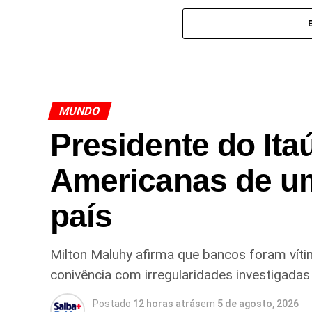
MUNDO
Presidente do Ita
Americanas de u
país
Milton Maluhy afirma que bancos foram vítim
conivência com irregularidades investigadas 
Postado
12 horas atrás
em
5 de agosto, 2026