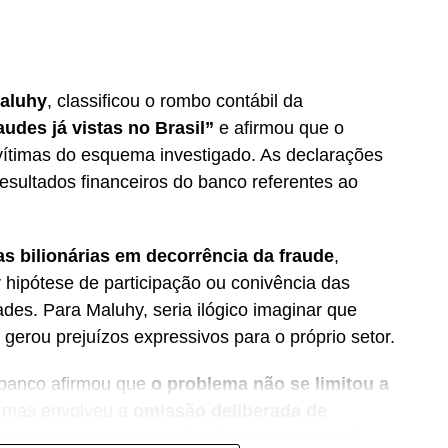
Maluhy
, classificou o rombo contábil da
udes já vistas no Brasil”
e afirmou que o
 vítimas do esquema investigado. As declarações
esultados financeiros do banco referentes ao
as bilionárias em decorrência da fraude
,
hipótese de participação ou conivência das
dades. Para Maluhy, seria ilógico imaginar que
erou prejuízos expressivos para o próprio setor.
 banco afirmou que
o problema não se limitou a
, mas envolveu a
omissão deliberada de
idade pelas demonstrações financeiras cabe à