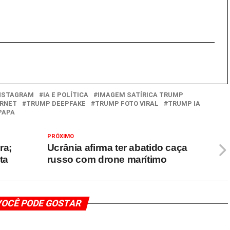
NSTAGRAM
IA E POLÍTICA
IMAGEM SATÍRICA TRUMP
ERNET
TRUMP DEEPFAKE
TRUMP FOTO VIRAL
TRUMP IA
PAPA
PRÓXIMO
ra;
Ucrânia afirma ter abatido caça
ta
russo com drone marítimo
OCÊ PODE GOSTAR