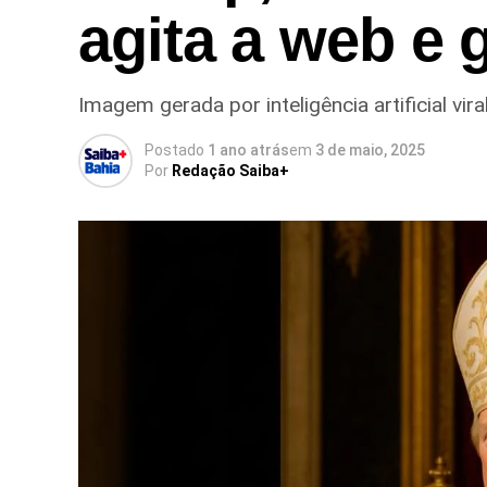
agita a web e 
Imagem gerada por inteligência artificial vir
Postado
1 ano atrás
em
3 de maio, 2025
Por
Redação Saiba+