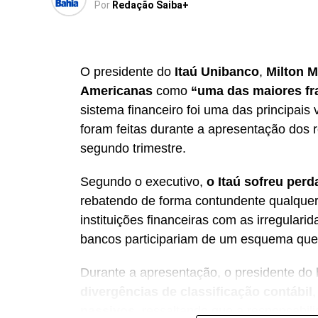
Por
Redação Saiba+
O presidente do
Itaú Unibanco
,
Milton 
Americanas
como
“uma das maiores fra
sistema financeiro foi uma das principais
foram feitas durante a apresentação dos r
segundo trimestre.
Segundo o executivo,
o Itaú sofreu perd
rebatendo de forma contundente qualquer 
instituições financeiras com as irregulari
bancos participariam de um esquema que g
Durante a apresentação, o presidente do
divergências de classificação contábil
passivos
, ressaltando que a responsabil