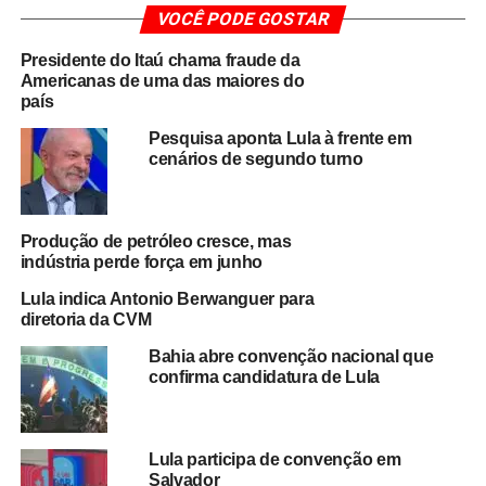
VOCÊ PODE GOSTAR
órgão quanto o
Ministério do Desenvolvimento,
Indústria, Comércio e Serviços (MDIC)
já estão cientes
Presidente do Itaú chama fraude da
da situação e a
Embaixada do Brasil em Caracas
Americanas de uma das maiores do
investiga o episódio junto às autoridades
país
venezuelanas
.
Pesquisa aponta Lula à frente em
cenários de segundo turno
“O acordo veda a cobrança de imposto de importação
entre os dois países. Estamos buscando esclarecimentos
urgentes”, declarou o Itamaraty em nota oficial.
Produção de petróleo cresce, mas
indústria perde força em junho
Roraima é o estado mais afetado pela medida
, por ter
Lula indica Antonio Berwanguer para
fronteira com a Venezuela e manter o país vizinho como
diretoria da CVM
seu
principal parceiro comercial
. O impacto é imediato
sobre exportadores de
milho, açúcar, melaço e
Bahia abre convenção nacional que
confirma candidatura de Lula
produtos comestíveis
, que integram a pauta de
exportação brasileira para Caracas.
Em 2024, o comércio bilateral entre os dois países
Lula participa de convenção em
alcançou
US$ 1,6 bilhão
, com
US$ 1,2 bilhão em
Salvador