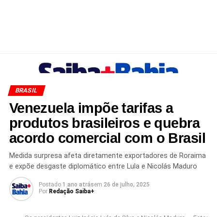
BRASIL
Venezuela impõe tarifas a
produtos brasileiros e quebra
acordo comercial com o Brasil
Medida surpresa afeta diretamente exportadores de Roraima
e expõe desgaste diplomático entre Lula e Nicolás Maduro
Postado
1 ano atrás
em
26 de julho, 2025
Por
Redação Saiba+