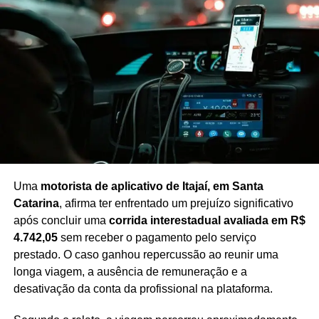
intensificação do processo eleitoral.
Com a retomada das atividades, a Assembleia entra em
uma fase decisiva para a apreciação de matérias de
impacto para o estado, em um contexto de maior atenção
às negociações políticas e à definição de pautas
prioritárias até a realização das eleições.
Redação Saiba+
Uma
motorista de aplicativo de Itajaí, em Santa
Catarina
, afirma ter enfrentado um prejuízo significativo
após concluir uma
corrida interestadual avaliada em R$
4.742,05
sem receber o pagamento pelo serviço
prestado. O caso ganhou repercussão ao reunir uma
longa viagem, a ausência de remuneração e a
desativação da conta da profissional na plataforma.