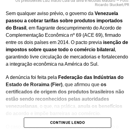
Os presidentes Luiz Inácio Lula da Silva e Nicolás Maduro — Foto:
Ricardo Stuckert/PR
Sem qualquer aviso prévio, o governo da
Venezuela
passou a cobrar tarifas sobre produtos importados
do Brasil
, em flagrante descumprimento do Acordo de
Complementação Econômica nº 69 (ACE 69), firmado
entre os dois países em 2014. O pacto previa
isenção de
impostos sobre quase todo o comércio bilateral
,
garantindo livre circulação de mercadorias e fortalecendo
a integração econômica na América do Sul.
A denúncia foi feita pela
Federação das Indústrias do
Estado de Roraima (Fier)
, que afirmou que
os
certificados de origem dos produtos brasileiros não
estão sendo reconhecidos pelas autoridades
venezuelanas
, o que, na prática,
anula os benefícios
do acordo e impõe barreiras ao comércio
.
CONTINUE LENDO
O caso surpreendeu o governo brasileiro. Segundo o
Ministério das Relações Exteriores (Itamaraty)
, tanto o