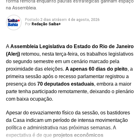
planos de crescimento da multinacional. A meta é fazer
forma remota enquanto pautas estratégicas ganham espaço
com que o desempenho da Danone no Brasil avance em
na Assembleia.
ritmo superior ao registrado pela matriz francesa nos
Postado
2 dias atrás
em
4 de agosto, 2026
próximos anos.
Por
Redação Saiba+
O mercado de alimentos funcionais e proteicos tem
apresentado crescimento consistente no país,
A
Assembleia Legislativa do Estado do Rio de Janeiro
impulsionado por consumidores interessados em hábitos
(Alerj)
retomou, nesta terça-feira, os trabalhos legislativos
de vida mais saudáveis.
Com a expansão da produção,
do segundo semestre em um cenário marcado pela
a Danone busca atender à demanda crescente e
proximidade das eleições.
A apenas 60 dias do pleito
, a
consolidar sua liderança em uma categoria que
primeira sessão após o recesso parlamentar registrou a
ganha cada vez mais espaço nas gôndolas e na
presença dos
70 deputados estaduais
, embora a maior
preferência dos brasileiros.
parte tenha participado remotamente, deixando o plenário
com baixa ocupação.
Apesar do esvaziamento físico da sessão, os bastidores
da Casa indicam um período de intensa movimentação
Redação Saiba+
política e administrativa nas próximas semanas. A
expectativa é de que
projetos econômicos