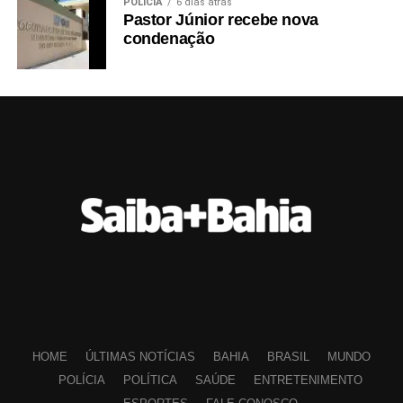
POLÍCIA
6 dias atrás
Pastor Júnior recebe nova
condenação
HOME
ÚLTIMAS NOTÍCIAS
BAHIA
BRASIL
MUNDO
POLÍCIA
POLÍTICA
SAÚDE
ENTRETENIMENTO