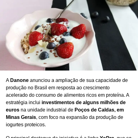
para o setor produtivo”,
afirmou a federação em
nota.
A falta de transparência do governo venezuelano e o
silêncio sobre os motivos da medida
colocam em xeque
a confiança do empresariado brasileiro
e fragilizam a
estratégia diplomática do Planalto de reaproximação com
regimes da esquerda latino-americana.
A
Danone
anunciou a ampliação de sua capacidade de
produção no Brasil em resposta ao crescimento
acelerado do consumo de alimentos ricos em proteína. A
Redação Saiba+
estratégia inclui
investimentos de alguns milhões de
euros
na unidade industrial de
Poços de Caldas, em
Minas Gerais
, com foco na expansão da produção de
iogurtes proteicos.