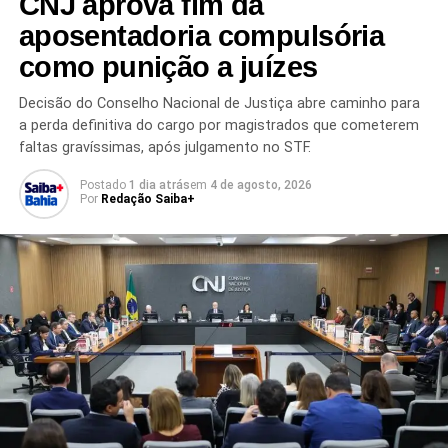
CNJ aprova fim da
tendências entre os eleitores.
aposentadoria compulsória
A divulgação do levantamento ocorre em meio às
como punição a juízes
movimentações dos partidos e lideranças políticas para a
próxima disputa presidencial. Com o avanço do
Decisão do Conselho Nacional de Justiça abre caminho para
calendário eleitoral, novas pesquisas deverão medir a
a perda definitiva do cargo por magistrados que cometerem
evolução dos índices de aprovação, rejeição e intenção
faltas gravíssimas, após julgamento no STF.
de voto dos possíveis candidatos.
Postado
1 dia atrás
em
4 de agosto, 2026
Por
Redação Saiba+
O cenário político segue em constante transformação, e
especialistas destacam que
as intenções de voto
podem variar ao longo do processo eleitoral
,
influenciadas por fatores econômicos, sociais, decisões
partidárias e acontecimentos do cenário nacional.
Redação Saiba+