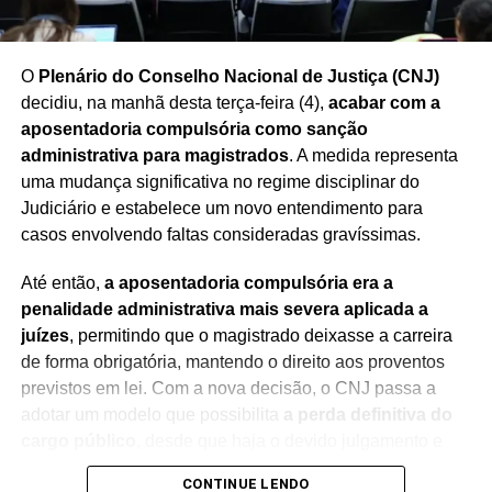
O
Plenário do Conselho Nacional de Justiça (CNJ)
decidiu, na manhã desta terça-feira (4),
acabar com a
aposentadoria compulsória como sanção
administrativa para magistrados
. A medida representa
uma mudança significativa no regime disciplinar do
Judiciário e estabelece um novo entendimento para
casos envolvendo faltas consideradas gravíssimas.
Até então,
a aposentadoria compulsória era a
penalidade administrativa mais severa aplicada a
juízes
, permitindo que o magistrado deixasse a carreira
de forma obrigatória, mantendo o direito aos proventos
previstos em lei. Com a nova decisão, o CNJ passa a
adotar um modelo que possibilita
a perda definitiva do
cargo público
, desde que haja o devido julgamento e
observância das regras constitucionais.
CONTINUE LENDO