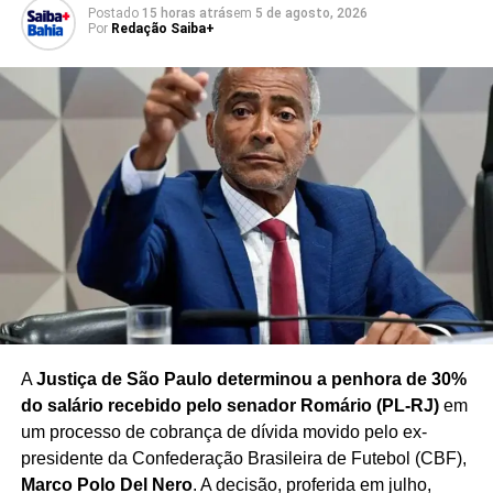
Postado
15 horas atrás
em
5 de agosto, 2026
Por
Redação Saiba+
TÓPICOS RELACIONADOS
ANTIDIPLOMACIA
EDUARDO BOLSONARO
EXPORTAÇÕES BRASILEIRAS
FERNANDO HADDAD
FORÇAS DE EXTREMA DIREITA
GOVERNO LULA
REUNIÃO CANCELADA TESOURO EUA
SCOTT BESSENT
TARCÍSIO DE FREITAS
TARIFA 50% EXPORTAÇÕES
TARIFAÇO EUA BRASIL
PRÓXIMO
Bivar acusa presidente do União Brasil de vender
cargos e cobrar propina
NÃO PERCA
Bolsonaro é alvo de apuração por vincular Lula a
A
Justiça de São Paulo determinou a penhora de 30%
ex-ditador da Síria
do salário recebido pelo senador Romário (PL-RJ)
em
um processo de cobrança de dívida movido pelo ex-
presidente da Confederação Brasileira de Futebol (CBF),
Marco Polo Del Nero
. A decisão, proferida em julho,