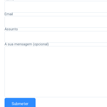
procedimentos legais e o julgamento pelas instâncias
competentes. A expectativa é que a alteração contribua
Email
para fortalecer a ética, a integridade e a responsabilidade
no exercício da magistratura.
Assunto
A sua mensagem (opcional)
Redação Saiba+