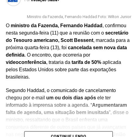
Por
Redação Saiba+
Ministro da Fazenda, Fernando Haddad Foto: Wilton Junior
O
ministro da Fazenda, Fernando Haddad
, confirmou
nesta segunda-feira (11) que a reunião com o
secretário
do Tesouro americano, Scott Bessent
, marcada para a
próxima quarta-feira (13), foi
cancelada sem nova data
definida
. O encontro, que ocorreria por
videoconferência
, trataria da
tarifa de 50%
aplicada
pelos Estados Unidos sobre parte das exportações
brasileiras.
Segundo Haddad, o comunicado de cancelamento
chegou por e-mail
um ou dois dias após
ele ter
informado à imprensa sobre a agenda. “
Argumentaram
falta de agenda, uma situação bem inusitada
”, disse o
ministro, ressaltando que o Brasil enfrenta uma
conjuntura diferente de outros países que já avançaram
nas negociações, como
Japão, Coreia do Sul e União
CONTINUE LENDO