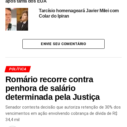
após tarifa dos EUA
ligação direta entre os presidentes do Brasil e dos EUA
para resolver a questão, Haddad classificou a sugestão
Tarcísio homenageará Javier Milei com
Colar do Ipiran
como
“no mínimo, ingênua”
. “Talvez seja uma pessoa
que não tenha ainda o traquejo das relações
internacionais. Não funciona assim”, afirmou, defendendo
uma
preparação prévia
para contatos diplomáticos de
alto nível.
ENVIE SEU COMENTÁRIO
Para o ministro, a ideia de que um telefonema resolveria
a crise ignora
resistências criadas por pseudo
POLÍTICA
brasileiros em Washington
. “
Imaginar que esse
telefonema é a chave de todas as portas não é
Romário recorre contra
realista
”, concluiu.
penhora de salário
determinada pela Justiça
Senador contesta decisão que autoriza retenção de 30% dos
Redação Saiba+
vencimentos em ação envolvendo cobrança de dívida de R$
34,4 mil