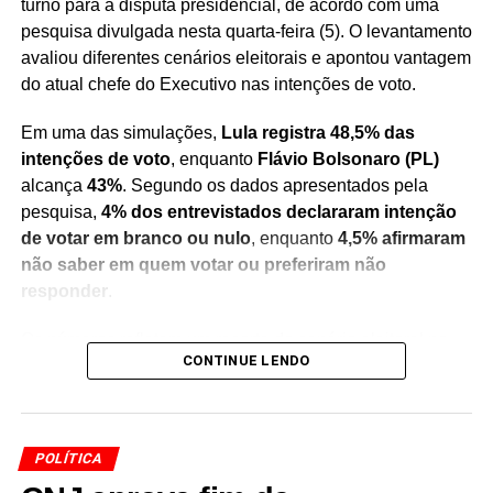
turno para a disputa presidencial, de acordo com uma
pesquisa divulgada nesta quarta-feira (5). O levantamento
avaliou diferentes cenários eleitorais e apontou vantagem
do atual chefe do Executivo nas intenções de voto.
Em uma das simulações,
Lula registra 48,5% das
intenções de voto
, enquanto
Flávio Bolsonaro (PL)
alcança
43%
. Segundo os dados apresentados pela
pesquisa,
4% dos entrevistados declararam intenção
de votar em branco ou nulo
, enquanto
4,5% afirmaram
não saber em quem votar ou preferiram não
responder
.
Os números refletem um recorte do cenário eleitoral no
CONTINUE LENDO
momento da realização do levantamento e servem como
um indicativo das preferências do eleitorado consultado.
Pesquisas de intenção de voto não representam
resultado definitivo das eleições
, mas são utilizadas
POLÍTICA
para acompanhar a evolução do cenário político e das