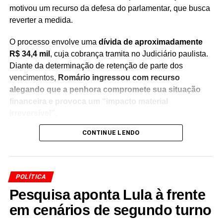
motivou um recurso da defesa do parlamentar, que busca
reverter a medida.
O processo envolve uma
dívida de aproximadamente
R$ 34,4 mil
, cuja cobrança tramita no Judiciário paulista.
Diante da determinação de retenção de parte dos
vencimentos,
Romário ingressou com recurso
alegando que a penhora compromete sua situação
financeira e provoca um “impacto material
irreversível”
.
CONTINUE LENDO
Na manifestação apresentada à Justiça, a defesa do
senador sustenta que
a retenção de 30% dos salários
seria ilegal
, argumentando que a medida afeta recursos
utilizados para sua manutenção pessoal e despesas do
POLÍTICA
cotidiano. O recurso solicita a revisão da decisão e a
Pesquisa aponta Lula à frente
suspensão da penhora enquanto o caso continua em
análise.
em cenários de segundo turno