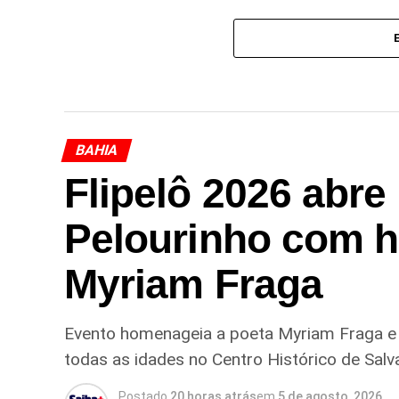
BAHIA
Flipelô 2026 abr
Pelourinho com 
Myriam Fraga
Evento homenageia a poeta Myriam Fraga e re
todas as idades no Centro Histórico de Salv
Postado
20 horas atrás
em
5 de agosto, 2026