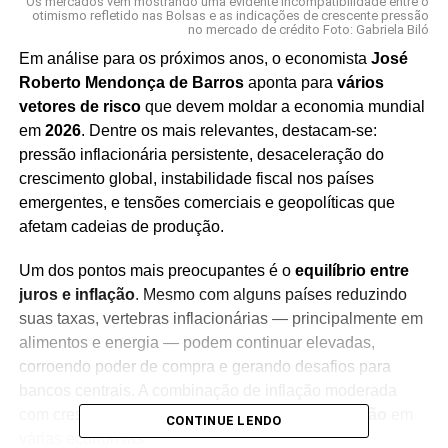
Os mercados vêm mostrando uma evidente incompatibilidade entre o
otimismo refletido nas Bolsas e as indicações de crescente pressão
no mercado de crédito Foto: Gabriela Biló
Em análise para os próximos anos, o economista
José
Roberto Mendonça de Barros
aponta para
vários
vetores de risco
que devem moldar a economia mundial
em
2026
. Dentre os mais relevantes, destacam-se:
pressão inflacionária persistente, desaceleração do
crescimento global, instabilidade fiscal nos países
emergentes, e tensões comerciais e geopolíticas que
afetam cadeias de produção.
Um dos pontos mais preocupantes é o
equilíbrio entre
juros e inflação
. Mesmo com alguns países reduzindo
suas taxas, vertebras inflacionárias — principalmente em
alimentos e energia — podem continuar elevadas,
corroendo poder de compra e gerando desafios para
bancos centrais. A combinação de inflação moderada
com crescimento baixo sugere risco de
estagflação
em
CONTINUE LENDO
várias economias.