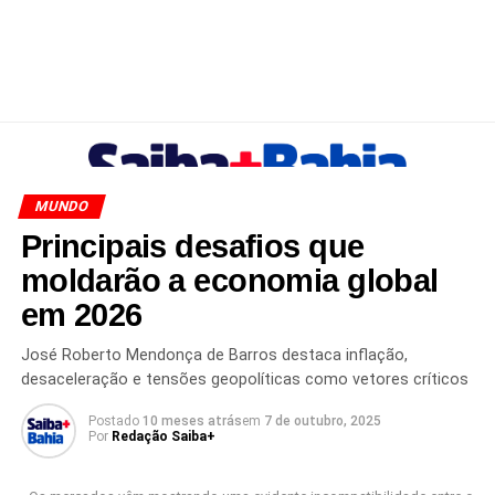
MUNDO
Principais desafios que
moldarão a economia global
em 2026
José Roberto Mendonça de Barros destaca inflação,
desaceleração e tensões geopolíticas como vetores críticos
Postado
10 meses atrás
em
7 de outubro, 2025
Por
Redação Saiba+