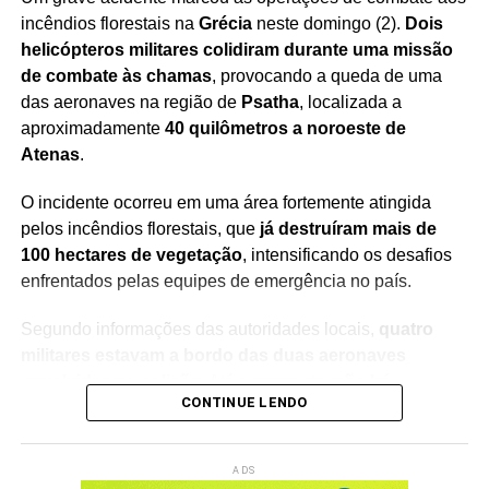
incêndios florestais na
Grécia
neste domingo (2).
Dois
Redação Saiba+
helicópteros militares colidiram durante uma missão
de combate às chamas
, provocando a queda de uma
das aeronaves na região de
Psatha
, localizada a
aproximadamente
40 quilômetros a noroeste de
Atenas
.
O incidente ocorreu em uma área fortemente atingida
pelos incêndios florestais, que
já destruíram mais de
100 hectares de vegetação
, intensificando os desafios
enfrentados pelas equipes de emergência no país.
Segundo informações das autoridades locais,
quatro
militares estavam a bordo das duas aeronaves
envolvidas na colisão
. Até o momento,
não há
CONTINUE LENDO
confirmação oficial sobre o estado de saúde ou o
paradeiro dos ocupantes do helicóptero que caiu
, o
que mantém as buscas em andamento.
ADS