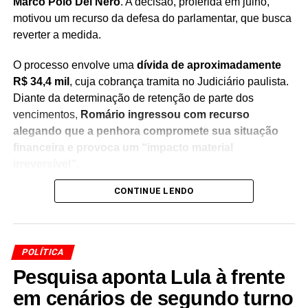
Marco Polo Del Nero
. A decisão, proferida em julho,
motivou um recurso da defesa do parlamentar, que busca
reverter a medida.
O processo envolve uma
dívida de aproximadamente
R$ 34,4 mil
, cuja cobrança tramita no Judiciário paulista.
Diante da determinação de retenção de parte dos
vencimentos,
Romário ingressou com recurso
alegando que a penhora compromete sua situação
financeira e provoca um “impacto material
irreversível”
.
CONTINUE LENDO
Na manifestação apresentada à Justiça, a defesa do
senador sustenta que
a retenção de 30% dos salários
seria ilegal
, argumentando que a medida afeta recursos
utilizados para sua manutenção pessoal e despesas do
POLÍTICA
cotidiano. O recurso solicita a revisão da decisão e a
Pesquisa aponta Lula à frente
suspensão da penhora enquanto o caso continua em
análise.
em cenários de segundo turno