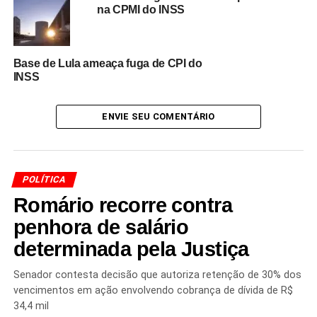
externa em favor da empresa. Mesmo assim, a conexão
na CPMI do INSS
entre nomeações de dirigentes públicos e a ampliação
dos contratos suscita uma discussão relevante sobre
transparência, governança e integridade nas
Base de Lula ameaça fuga de CPI do
contratações públicas federais
.
INSS
ENVIE SEU COMENTÁRIO
Redação Saiba+
POLÍTICA
Romário recorre contra
penhora de salário
determinada pela Justiça
TÓPICOS RELACIONADOS
Senador contesta decisão que autoriza retenção de 30% dos
AMPLIAÇÃO DE CONTRATOS ESTATAIS
CARLOS VIANA
vencimentos em ação envolvendo cobrança de dívida de R$
CONTRATOS DOS CORREIOS
CPI DO INSS
GOVERNANÇA ESTATAL
INDICAÇÕES POLÍTICAS
34,4 mil
LICITAÇÕES PÚBLICAS BRASIL
PAULO ALMADA