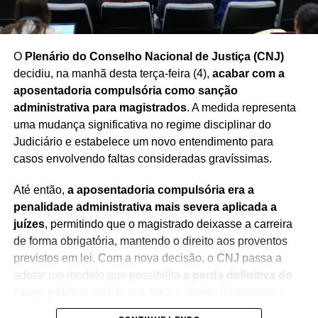
O
Plenário do Conselho Nacional de Justiça (CNJ)
decidiu, na manhã desta terça-feira (4),
acabar com a
aposentadoria compulsória como sanção
administrativa para magistrados
. A medida representa
uma mudança significativa no regime disciplinar do
Judiciário e estabelece um novo entendimento para
casos envolvendo faltas consideradas gravíssimas.
Até então,
a aposentadoria compulsória era a
penalidade administrativa mais severa aplicada a
juízes
, permitindo que o magistrado deixasse a carreira
de forma obrigatória, mantendo o direito aos proventos
previstos em lei. Com a nova decisão, o CNJ passa a
adotar um modelo que possibilita
a perda definitiva do
cargo público
, desde que haja o devido julgamento e
observância das regras constitucionais.