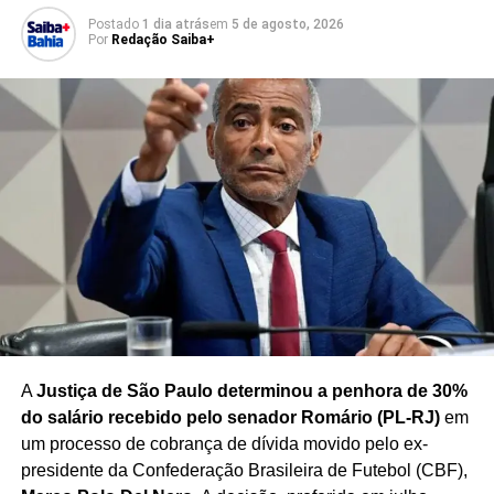
TOTAL LINHAS AÉREAS
TRANSPORTE AÉREO CARGAS
Postado
1 dia atrás
em
5 de agosto, 2026
Por
Redação Saiba+
PRÓXIMO
PL da Dosimetria pode reduzir ainda mais penas
de Bolsonaro e réus do 8 de Janeiro
NÃO PERCA
Lula resiste a pressão sindical e mantém fim de
descontos no INSS
A
Justiça de São Paulo determinou a penhora de 30%
do salário recebido pelo senador Romário (PL-RJ)
em
um processo de cobrança de dívida movido pelo ex-
presidente da Confederação Brasileira de Futebol (CBF),