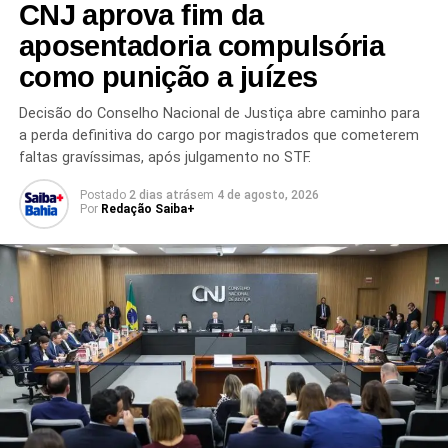
CNJ aprova fim da
tendências entre os eleitores.
aposentadoria compulsória
A divulgação do levantamento ocorre em meio às
como punição a juízes
movimentações dos partidos e lideranças políticas para a
próxima disputa presidencial. Com o avanço do
Decisão do Conselho Nacional de Justiça abre caminho para
calendário eleitoral, novas pesquisas deverão medir a
a perda definitiva do cargo por magistrados que cometerem
evolução dos índices de aprovação, rejeição e intenção
faltas gravíssimas, após julgamento no STF.
de voto dos possíveis candidatos.
Postado
2 dias atrás
em
4 de agosto, 2026
Por
Redação Saiba+
O cenário político segue em constante transformação, e
especialistas destacam que
as intenções de voto
podem variar ao longo do processo eleitoral
,
influenciadas por fatores econômicos, sociais, decisões
partidárias e acontecimentos do cenário nacional.
Redação Saiba+