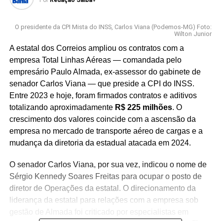
Por
Redação Saiba+
O presidente da CPI Mista do INSS, Carlos Viana (Podemos-MG) Foto:
Wilton Junior
A estatal dos Correios ampliou os contratos com a
empresa Total Linhas Aéreas — comandada pelo
empresário Paulo Almada, ex-assessor do gabinete de
senador Carlos Viana — que preside a CPI do INSS.
Entre 2023 e hoje, foram firmados contratos e aditivos
totalizando aproximadamente
R$ 225 milhões
. O
crescimento dos valores coincide com a ascensão da
empresa no mercado de transporte aéreo de cargas e a
mudança da diretoria da estadual atacada em 2024.
O senador Carlos Viana, por sua vez, indicou o nome de
Sérgio Kennedy Soares Freitas para ocupar o posto de
diretor de Operações da estatal. O direcionamento da
liderança da estatal para relações com a empresa sob
gestão de Almada foi criticado por especialistas em