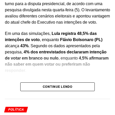
turno para a disputa presidencial, de acordo com uma
pesquisa divulgada nesta quarta-feira (5). O levantamento
avaliou diferentes cenários eleitorais e apontou vantagem
do atual chefe do Executivo nas intenções de voto.
Em uma das simulações,
Lula registra 48,5% das
intenções de voto
, enquanto
Flávio Bolsonaro (PL)
alcança
43%
. Segundo os dados apresentados pela
pesquisa,
4% dos entrevistados declararam intenção
de votar em branco ou nulo
, enquanto
4,5% afirmaram
não saber em quem votar ou preferiram não
responder
.
Os números refletem um recorte do cenário eleitoral no
CONTINUE LENDO
momento da realização do levantamento e servem como
um indicativo das preferências do eleitorado consultado.
Pesquisas de intenção de voto não representam
resultado definitivo das eleições
, mas são utilizadas
POLÍTICA
para acompanhar a evolução do cenário político e das