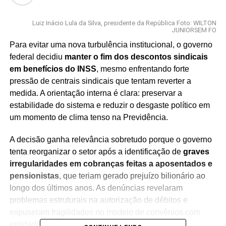
Luiz Inácio Lula da Silva, presidente da República Foto: WILTON
JUNIORSEM FO
Para evitar uma nova turbulência institucional, o governo
federal decidiu
manter o fim dos descontos sindicais
em benefícios do INSS
, mesmo enfrentando forte
pressão de centrais sindicais que tentam reverter a
medida. A orientação interna é clara: preservar a
estabilidade do sistema e reduzir o desgaste político em
um momento de clima tenso na Previdência.
A decisão ganha relevância sobretudo porque o governo
tenta reorganizar o setor após a identificação de
graves
irregularidades em cobranças feitas a aposentados e
pensionistas
, que teriam gerado prejuízo bilionário ao
longo dos últimos anos. As denúncias revelaram
problemas estruturais na autorização de débitos e
expuseram fragilidades no modelo de convênios com
entidades representativas.