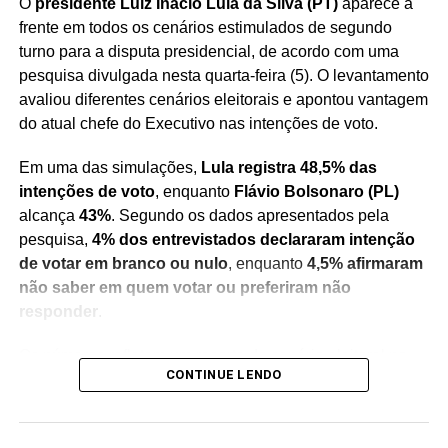
O
presidente Luiz Inácio Lula da Silva (PT)
aparece à
frente em todos os cenários estimulados de segundo
turno para a disputa presidencial, de acordo com uma
pesquisa divulgada nesta quarta-feira (5). O levantamento
avaliou diferentes cenários eleitorais e apontou vantagem
do atual chefe do Executivo nas intenções de voto.
Em uma das simulações,
Lula registra 48,5% das
intenções de voto
, enquanto
Flávio Bolsonaro (PL)
alcança
43%
. Segundo os dados apresentados pela
pesquisa,
4% dos entrevistados declararam intenção
de votar em branco ou nulo
, enquanto
4,5% afirmaram
não saber em quem votar ou preferiram não
responder
.
Os números refletem um recorte do cenário eleitoral no
CONTINUE LENDO
momento da realização do levantamento e servem como
um indicativo das preferências do eleitorado consultado.
Pesquisas de intenção de voto não representam