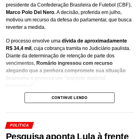
presidente da Confederação Brasileira de Futebol (CBF),
Marco Polo Del Nero
. A decisão, proferida em julho,
motivou um recurso da defesa do parlamentar, que busca
reverter a medida.
O processo envolve uma
dívida de aproximadamente
R$ 34,4 mil
, cuja cobrança tramita no Judiciário paulista.
Diante da determinação de retenção de parte dos
vencimentos,
Romário ingressou com recurso
alegando que a penhora compromete sua situação
financeira e provoca um “impacto material
irreversível”
.
CONTINUE LENDO
Na manifestação apresentada à Justiça, a defesa do
senador sustenta que
a retenção de 30% dos salários
seria ilegal
, argumentando que a medida afeta recursos
utilizados para sua manutenção pessoal e despesas do
POLÍTICA
cotidiano. O recurso solicita a revisão da decisão e a
Pesquisa aponta Lula à frente
suspensão da penhora enquanto o caso continua em