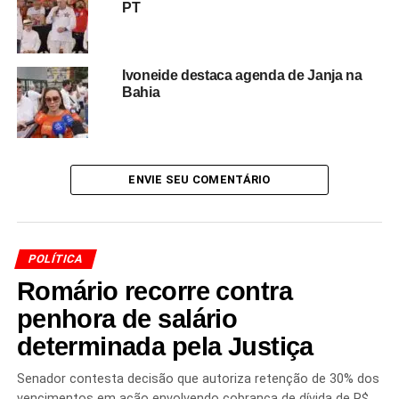
PT
com
transparência, proteção ao cidadão e correção
de falhas históricas
.
O Planalto aposta que o processo de reorganização do
Ivoneide destaca agenda de Janja na
Bahia
INSS, aliado a uma comunicação clara sobre os ajustes
em andamento, será suficiente para estabilizar o cenário
e afastar o risco de novas crises políticas envolvendo o
tema.
ENVIE SEU COMENTÁRIO
Redação Saiba+
POLÍTICA
Romário recorre contra
penhora de salário
determinada pela Justiça
Senador contesta decisão que autoriza retenção de 30% dos
vencimentos em ação envolvendo cobrança de dívida de R$