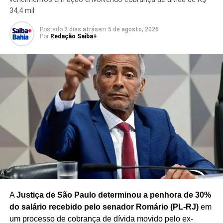
TÓPICOS RELACIONADOS
APOSENTADOS
34,4 mil
CRISE PREVIDENCIÁRIA
DESCONTOS SINDICAIS
GOVERNO FEDERAL
INSS
Postado
2 dias atrás
em
5 de agosto, 2026
IRREGULARIDADES PREVIDENCIÁRIAS
LULA
PENSÕES
Por
Redação Saiba+
REVISÃO DE CONTRATOS
SUSPENSÃO DE DESCONTOS
TRANSPARÊNCIA NO INSS
PRÓXIMO
Contratos dos Correios ampliados reforçam
vínculo com ex-assessor do presidente da CPI do
INSS
NÃO PERCA
Lula lidera, mas vantagem sobre adversários
encolhe, aponta pesquisa
A
Justiça de São Paulo determinou a penhora de 30%
do salário recebido pelo senador Romário (PL-RJ)
em
um processo de cobrança de dívida movido pelo ex-