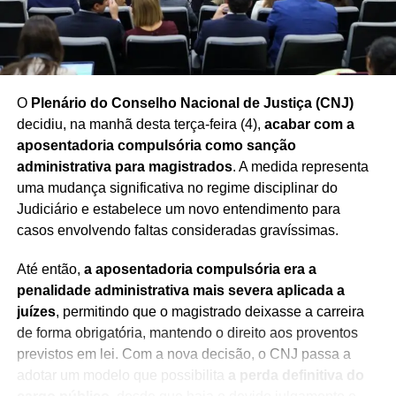
Redação Saiba+
O
Plenário do Conselho Nacional de Justiça (CNJ)
decidiu, na manhã desta terça-feira (4),
acabar com a
aposentadoria compulsória como sanção
administrativa para magistrados
. A medida representa
uma mudança significativa no regime disciplinar do
Judiciário e estabelece um novo entendimento para
casos envolvendo faltas consideradas gravíssimas.
Até então,
a aposentadoria compulsória era a
penalidade administrativa mais severa aplicada a
juízes
, permitindo que o magistrado deixasse a carreira
de forma obrigatória, mantendo o direito aos proventos
previstos em lei. Com a nova decisão, o CNJ passa a
adotar um modelo que possibilita
a perda definitiva do