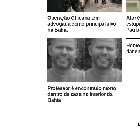
Operação Chicana tem
Ator 
advogada como principal alvo
estup
na Bahia
Paulo
Homem
dar e
Professor é encontrado morto
dentro de casa no interior da
Bahia