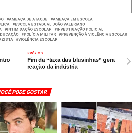
DO
AMEAÇA DE ATAQUE
AMEAÇA EM ESCOLA
BLICA
ESCOLA ESTADUAL JOÃO VALERIANO
A
INTIMIDAÇÃO ESCOLAR
INVESTIGAÇÃO POLICIAL
 EDUCAÇÃO
POLÍCIA MILITAR
PREVENÇÃO À VIOLÊNCIA ESCOLAR
AZISTA
VIOLÊNCIA ESCOLAR
PRÓXIMO
ntro
Fim da “taxa das blusinhas” gera
reação da indústria
OCÊ PODE GOSTAR