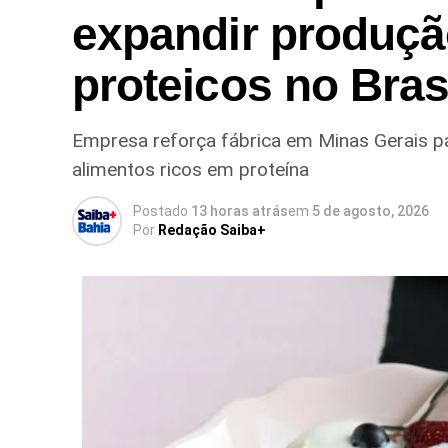
expandir produçã
proteicos no Bras
Empresa reforça fábrica em Minas Gerais p
alimentos ricos em proteína
Postado
13 horas atrás
em
5 de agosto, 2026
Por
Redação Saiba+