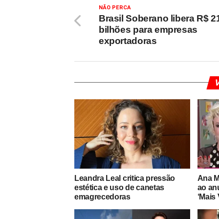
NÃO PERCA
Brasil Soberano libera R$ 2
bilhões para empresas
exportadoras
V
Leandra Leal critica pressão
Ana M
estética e uso de canetas
ao an
emagrecedoras
‘Mais