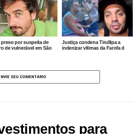
é preso por suspeita de
Justiça condena Tirullipa a
ro de vulnerável em São
indenizar vítimas da Farofa d
ENVIE SEU COMENTÁRIO
vestimentos para