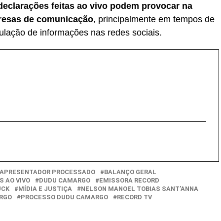
declarações feitas ao vivo podem provocar na
mpresas de comunicação
, principalmente em tempos de
culação de informações nas redes sociais.
APRESENTADOR PROCESSADO
BALANÇO GERAL
 AO VIVO
DUDU CAMARGO
EMISSORA RECORD
UCK
MÍDIA E JUSTIÇA
NELSON MANOEL TOBIAS SANT’ANNA
RGO
PROCESSO DUDU CAMARGO
RECORD TV