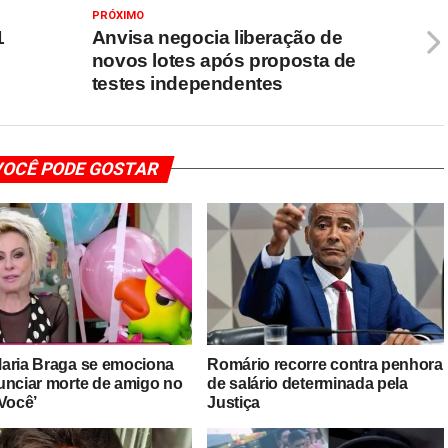
PRÓXIMO
1
Anvisa negocia liberação de
novos lotes após proposta de
testes independentes
OCÊ PODE GOSTAR
aria Braga se emociona
Romário recorre contra penhora
unciar morte de amigo no
de salário determinada pela
 Você’
Justiça