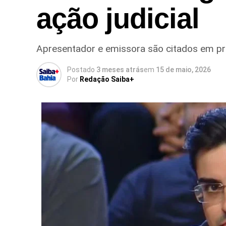
ação judicial
Apresentador e emissora são citados em pro
Postado
3 meses atrás
em
15 de maio, 2026
Por
Redação Saiba+