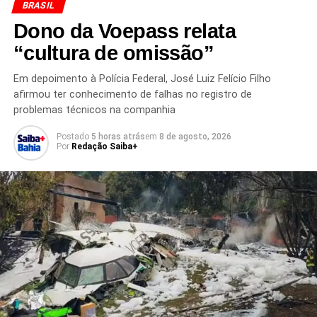
A abertura do protocolo nesta sexta-feira marca o
BRASIL
início da nova fase do programa, considerada
Dono da Voepass relata
estratégica para empresas que dependem fortemente
“cultura de omissão”
das exportações para os Estados Unidos.
Em depoimento à Polícia Federal, José Luiz Felício Filho
afirmou ter conhecimento de falhas no registro de
problemas técnicos na companhia
Redação Saiba+
Postado
5 horas atrás
em
8 de agosto, 2026
Por
Redação Saiba+
TÓPICOS RELACIONADOS
AGRONEGÓCIO EXPORTAÇÃO
BNDES
BRASIL SOBERANO
COMÉRCIO EXTERIOR
CRÉDITO PARA EXPORTADORAS
ECONOMIA BRASILEIRA
EMPRESAS AFETADAS PELOS EUA
EMPRÉSTIMOS PARA EMPRESAS
EXPORTAÇÃO BRASIL ESTADOS UNIDOS