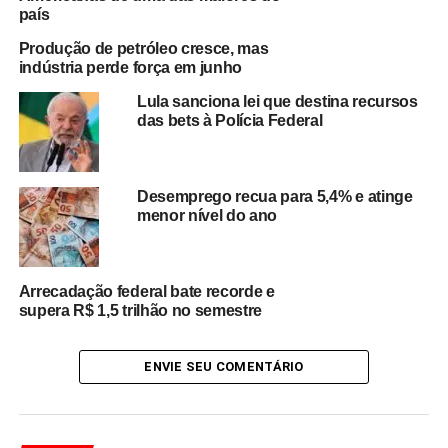
Segundo especialistas do setor econômico, a nova
país
rodada de financiamento pode ajudar empresas
Produção de petróleo cresce, mas
exportadoras a manter investimentos, preservar
indústria perde força em junho
empregos e reorganizar operações comerciais em meio
Lula sanciona lei que destina recursos
às mudanças no cenário internacional.
das bets à Polícia Federal
A ampliação dos recursos também é vista como uma
tentativa do governo de minimizar os efeitos das tensões
Desemprego recua para 5,4% e atinge
comerciais globais sobre a economia brasileira. Setores
menor nível do ano
ligados à indústria, agronegócio e exportação devem
estar entre os principais beneficiados pela nova etapa do
programa.
Arrecadação federal bate recorde e
supera R$ 1,5 trilhão no semestre
Além do apoio financeiro, o governo federal pretende
estimular a recuperação da confiança do mercado e
ampliar a capacidade de reação das empresas brasileiras
ENVIE SEU COMENTÁRIO
diante de medidas protecionistas adotadas por parceiros
comerciais.