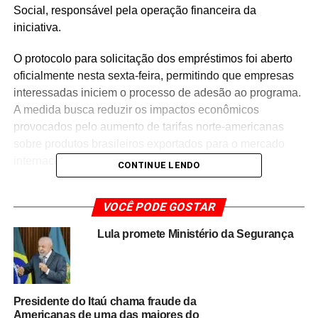
Social, responsável pela operação financeira da
iniciativa.
O protocolo para solicitação dos empréstimos foi aberto
oficialmente nesta sexta-feira, permitindo que empresas
interessadas iniciem o processo de adesão ao programa.
A medida busca reduzir os impactos econômicos
provocados pelo aumento de tarifas norte-americanas
sobre produtos brasileiros exportados para o mercado
internacional.
CONTINUE LENDO
O Brasil Soberano foi criado como uma estratégia de
VOCÊ PODE GOSTAR
proteção à indústria nacional e de fortalecimento da
competitividade das empresas brasileiras no
Lula promete Ministério da Segurança
comércio exterior.
O programa oferece linhas de crédito
com condições diferenciadas para companhias que
sofreram perdas comerciais após o endurecimento das
barreiras tarifárias dos Estados Unidos.
Presidente do Itaú chama fraude da
Americanas de uma das maiores do