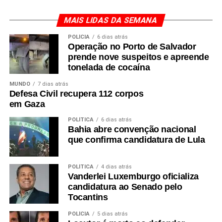
MAIS LIDAS DA SEMANA
POLÍCIA
6 dias atrás
Operação no Porto de Salvador
prende nove suspeitos e apreende
tonelada de cocaína
MUNDO
7 dias atrás
Defesa Civil recupera 112 corpos
em Gaza
POLÍTICA
6 dias atrás
Bahia abre convenção nacional
que confirma candidatura de Lula
POLÍTICA
4 dias atrás
Vanderlei Luxemburgo oficializa
candidatura ao Senado pelo
Tocantins
POLÍCIA
5 dias atrás