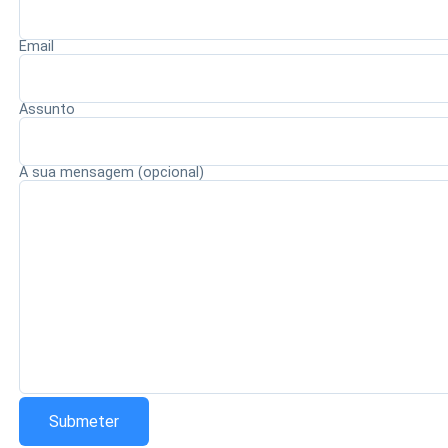
impacto para o estado, em um contexto de maior atenção
às negociações políticas e à definição de pautas
Email
prioritárias até a realização das eleições.
Assunto
Redação Saiba+
A sua mensagem (opcional)