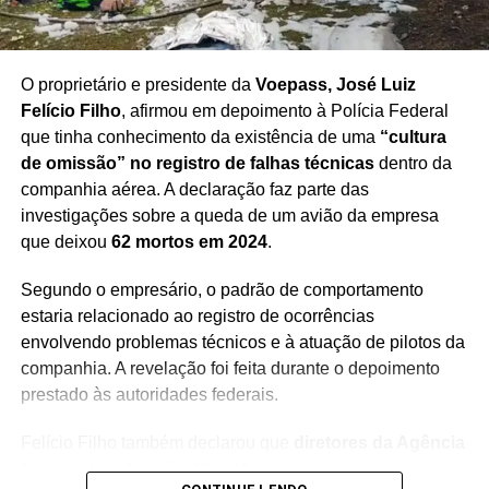
EXPORTAÇÕES BRASILEIRAS
FINANCIAMENTO EMPRESARIAL
GOVERNO FEDERAL
INDÚSTRIA BRASILEIRA
TARIFAÇO DOS EUA
O proprietário e presidente da
Voepass, José Luiz
PRÓXIMO
Felício Filho
, afirmou em depoimento à Polícia Federal
Dudu Camargo vira alvo de nova ação judicial
que tinha conhecimento da existência de uma
“cultura
NÃO PERCA
de omissão” no registro de falhas técnicas
dentro da
Explosão no Jaguaré deixa imóveis interditado
companhia aérea. A declaração faz parte das
investigações sobre a queda de um avião da empresa
que deixou
62 mortos em 2024
.
Segundo o empresário, o padrão de comportamento
estaria relacionado ao registro de ocorrências
envolvendo problemas técnicos e à atuação de pilotos da
companhia. A revelação foi feita durante o depoimento
prestado às autoridades federais.
Felício Filho também declarou que
diretores da Agência
Nacional de Aviação Civil (Anac)
teriam feito alertas