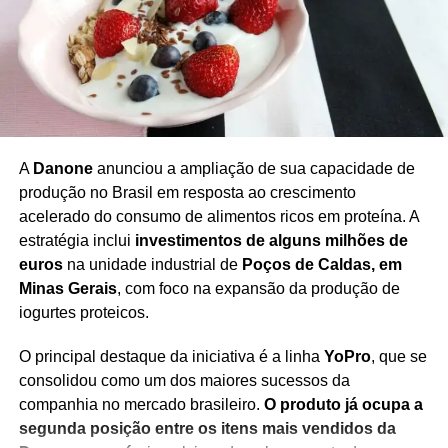
da companhia.
O caso também coloca em evidência os procedimentos
adotados pelas empresas aéreas para
identificação,
comunicação e registro de falhas técnicas
, além do
papel dos órgãos responsáveis pela fiscalização da
aviação civil no Brasil.
A
Danone
anunciou a ampliação de sua capacidade de
produção no Brasil em resposta ao crescimento
acelerado do consumo de alimentos ricos em proteína. A
estratégia inclui
investimentos de alguns milhões de
Redação Saiba+
euros
na unidade industrial de
Poços de Caldas, em
Minas Gerais
, com foco na expansão da produção de
iogurtes proteicos.
O principal destaque da iniciativa é a linha
YoPro
, que se
consolidou como um dos maiores sucessos da
companhia no mercado brasileiro.
O produto já ocupa a
segunda posição entre os itens mais vendidos da