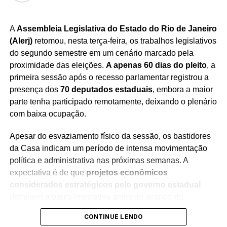
O mercado de alimentos funcionais e proteicos tem
apresentado crescimento consistente no país,
A
Assembleia Legislativa do Estado do Rio de Janeiro
impulsionado por consumidores interessados em hábitos
(Alerj)
retomou, nesta terça-feira, os trabalhos legislativos
de vida mais saudáveis.
Com a expansão da produção,
do segundo semestre em um cenário marcado pela
a Danone busca atender à demanda crescente e
proximidade das eleições.
A apenas 60 dias do pleito
, a
consolidar sua liderança em uma categoria que
primeira sessão após o recesso parlamentar registrou a
ganha cada vez mais espaço nas gôndolas e na
presença dos
70 deputados estaduais
, embora a maior
preferência dos brasileiros.
parte tenha participado remotamente, deixando o plenário
com baixa ocupação.
Apesar do esvaziamento físico da sessão, os bastidores
da Casa indicam um período de intensa movimentação
Redação Saiba+
política e administrativa nas próximas semanas. A
expectativa é de que
projetos econômicos
considerados estratégicos pelo governo estadual
dominem a pauta legislativa antes do avanço do
calendário eleitoral.
CONTINUE LENDO